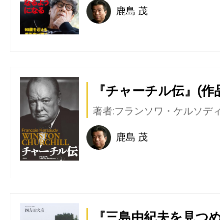
鹿島 茂
『チャーチル伝』(作
著者:フランソワ・ケルソデ
鹿島 茂
『三島由紀夫を見つめ