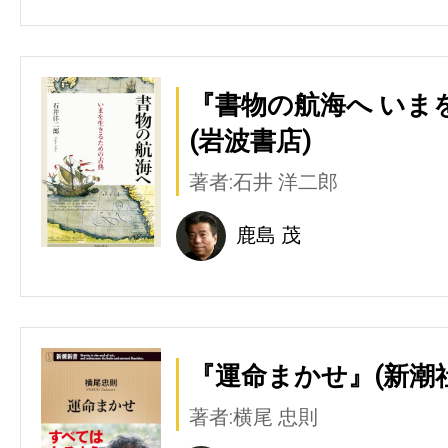
『書物の航海へ いま
(岩波書店)
著者:石井 洋二郎
鹿島 茂
『運命まかせ』(新潮社
著者:横尾 忠則