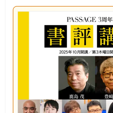
な
ブ
ッ
ク
マ
ー
ク