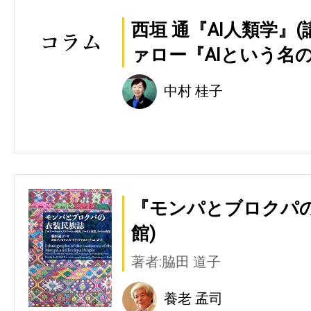
西垣 通『AI人類学』
ァロー『AIという名の
中村 桂子
『モンパとブロクパの
館)
著者:脇田 道子
養老 孟司