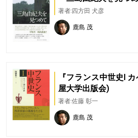
著者:四方田 犬彦
鹿島 茂
『フランス中世史Ⅰ 
屋大学出版会)
著者:佐藤 彰一
鹿島 茂