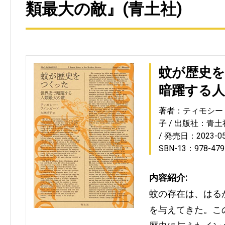
類最大の敵』(青土社)
蚊が歴史を
暗躍する人
著者：ティモシー
子
出版社：青土
発売日：2023-05
SBN-13：978-479
内容紹介:
蚊の存在は、はる
を与えてきた。こ