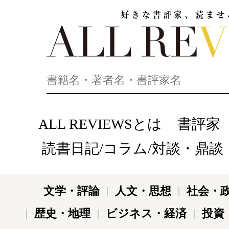
好きな書評家、読ませる書評。ALL REVIEWS
ALL REVIEWSとは
書評家
読書日記/コラム/対談・鼎談
文学・評論
人文・思想
社会・
歴史・地理
ビジネス・経済
投資