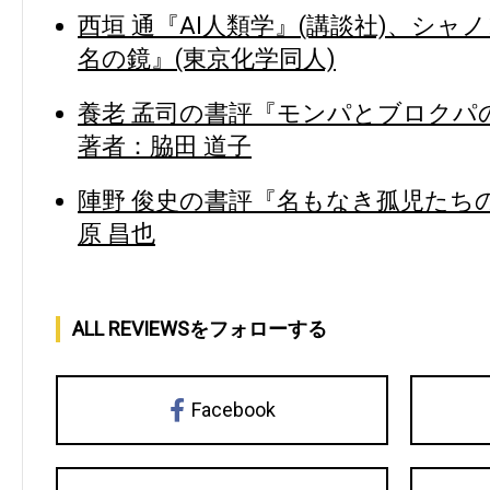
西垣 通『AI人類学』(講談社)、シャ
名の鏡』(東京化学同人)
養老 孟司の書評『モンパとブロクパの
著者：脇田 道子
陣野 俊史の書評『名もなき孤児たちの
原 昌也
ALL REVIEWSをフォローする
Facebook