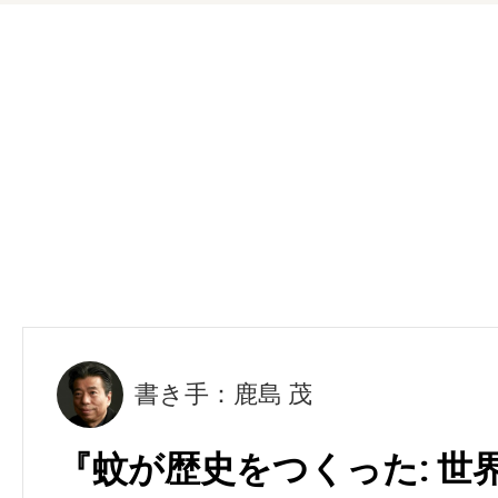
書き手：鹿島 茂
『蚊が歴史をつくった: 世