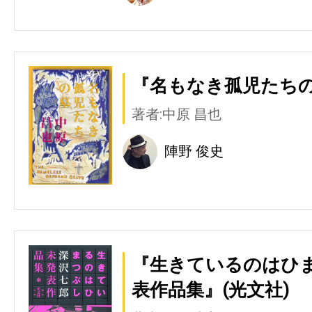
『名もなき孤児たちの
著者:中原 昌也
陣野 俊史
『生きているのはひま
表作品集』(光文社)