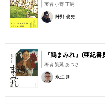
著者:小野 正嗣
陣野 俊史
『鶏まみれ』(亜紀書房
著者:繁延 あづさ
永江 朗