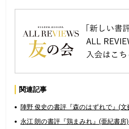
関連記事
陣野 俊史の書評『森のはずれで』(文藝
永江 朗の書評『鶏まみれ』(亜紀書房)