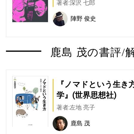
著者:深沢 七郎
陣野 俊史
鹿島 茂の書評/
『ノマドという生き
学』(世界思想社)
著者:左地 亮子
鹿島 茂