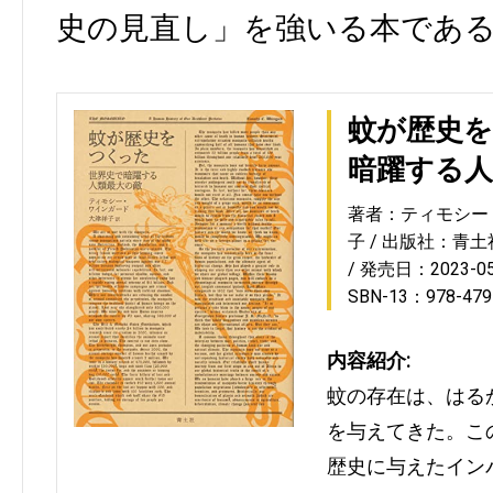
史の見直し」を強いる本であ
蚊が歴史を
暗躍する人
著者：ティモシー
子
出版社：青土
発売日：2023-05
SBN-13：978-479
内容紹介:
蚊の存在は、はる
を与えてきた。こ
歴史に与えたイン