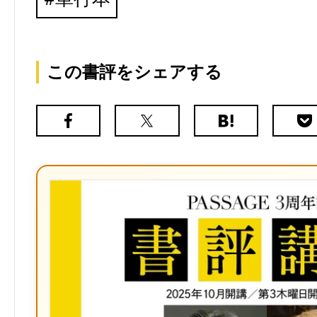
この書評をシェアする
Facebook
X（旧
は
Poc
Twitter）
て
な
ブ
ッ
ク
マ
ー
ク