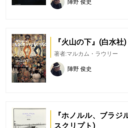
陣野 俊史
『火山の下』(白水社)
著者:マルカム・ラウリー
陣野 俊史
『ホノルル、ブラジル
スクリプト)