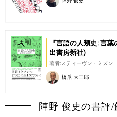
陣野 俊史
『言語の人類史: 言
出書房新社)
著者:スティーヴン・ミズン
橋爪 大三郎
陣野 俊史の書評/