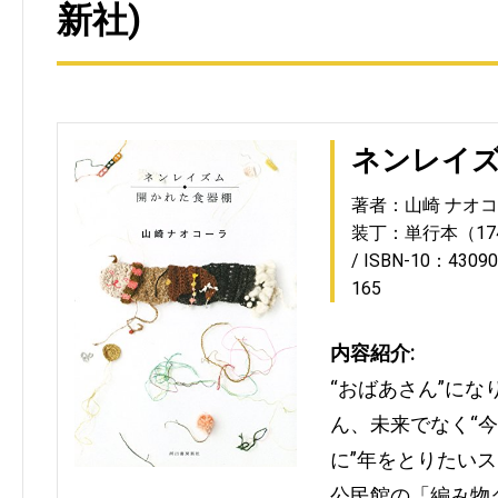
新社)
ネンレイズ
著者：山崎 ナオ
装丁：単行本（17
ISBN-10：43090
165
内容紹介:
“おばあさん”にな
ん、未来でなく“今
に”年をとりたい
公民館の「編み物