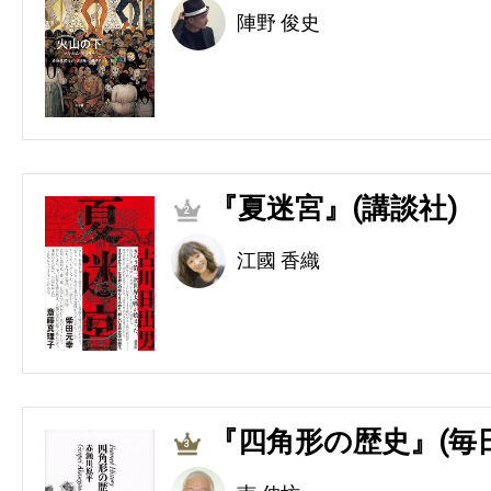
陣野 俊史
『夏迷宮』(講談社)
2
江國 香織
『四角形の歴史』(毎
3