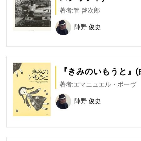
著者:管 啓次郎
陣野 俊史
『きみのいもうと』(
著者:エマニュエル・ボーヴ
陣野 俊史