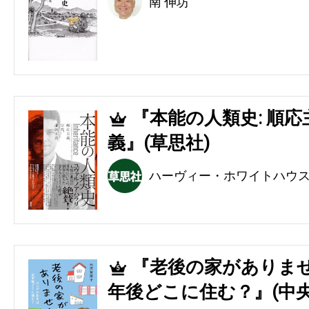
南 伸坊
『本能の人類史: 順
4
義』(草思社)
ハーヴィー・ホワイトハウ
『老後の家がありませ
5
年後どこに住む？』(中央