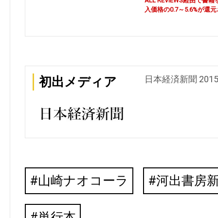
ALL REVIEWS経由
入価格の0.7～5.6%が還
日本経済新聞 201
初出メディア
山崎ナオコーラ
河出書房
単行本