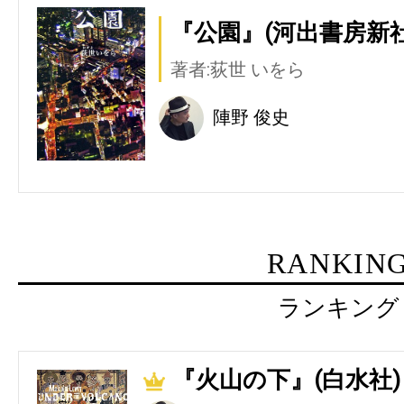
『公園』(河出書房新社
著者:荻世 いをら
陣野 俊史
RANKIN
ランキング
『火山の下』(白水社)
1