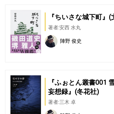
『ちいさな城下町』(
著者:安西 水丸
陣野 俊史
『ふぉとん叢書001 
妄想録』(冬花社)
著者:三木 卓