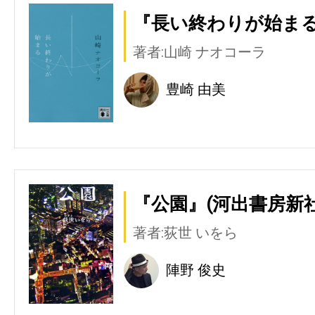
『長い終わりが始まる
著者:山崎 ナオコーラ
豊崎 由美
『公園』(河出書房新社
著者:荻世 いをら
陣野 俊史