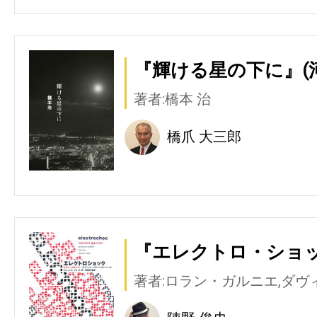
『輝ける星の下に』(
著者:橋本 治
橋爪 大三郎
『エレクトロ・ショッ
著者:ロラン・ガルニエ,ダヴ