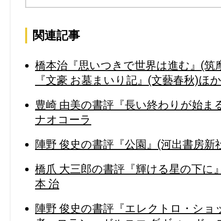
関連記事
橋本治『思いつきで世界は進む』(筑
『文豪 お墓まいり記』(文藝春秋)ほ
豊崎 由美の書評『長い終わりが始まる
ナオコーラ
陣野 俊史の書評『公園』(河出書房新社
橋爪 大三郎の書評『輝ける星の下に』
本 治
陣野 俊史の書評『エレクトロ・ショッ