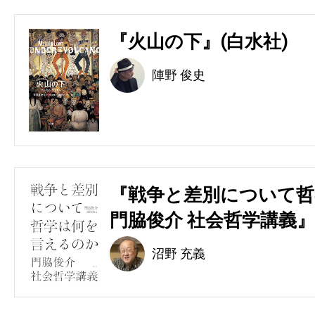
『火山の下』(白水社)
陣野 俊史
『戦争と差別について哲
門脇俊介 社会哲学講義』
沼野 充義