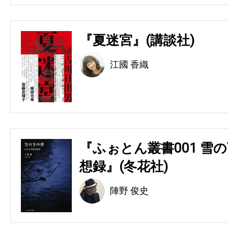
『夏迷宮』(講談社)
江國 香織
『ふぉとん叢書001 雪の
想録』(冬花社)
陣野 俊史