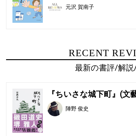
元沢 賀南子
RECENT REV
最新の書評/解説
『ちいさな城下町』(文藝
陣野 俊史