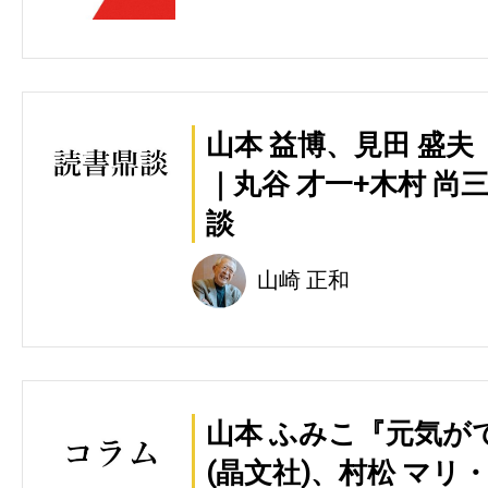
山本 益博、見田 盛夫
｜丸谷 才一+木村 尚
談
山崎 正和
山本 ふみこ『元気が
(晶文社)、村松 マ