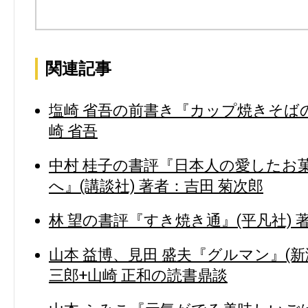
関連記事
塩崎 省吾の前書き『カップ焼きそばの
崎 省吾
中村 桂子の書評『日本人の愛したお
へ』(講談社) 著者：吉田 菊次郎
林 望の書評『すき焼き通』(平凡社) 
山本 益博、見田 盛夫『グルマン』(新
三郎+山崎 正和の読書鼎談