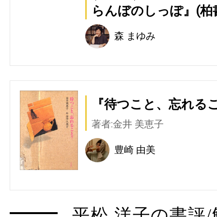
らんぼのしっぽ』(柏
森 まゆみ
『待つこと、忘れるこ
著者:金井 美恵子
豊崎 由美
平松 洋子の書評/