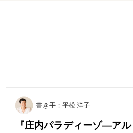
書き手：平松 洋子
『庄内パラディーゾ―アル