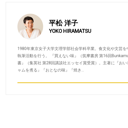
平松 洋子
YOKO HIRAMATSU
1980年東京女子大学文理学部社会学科卒業。食文化や文芸
執筆活動を行う。 『買えない味』（筑摩書房 第16回Bunka
書』（集英社 第28回講談社エッセイ賞受賞）。主著に『お
ャムを煮る』『おとなの味』『焼き…