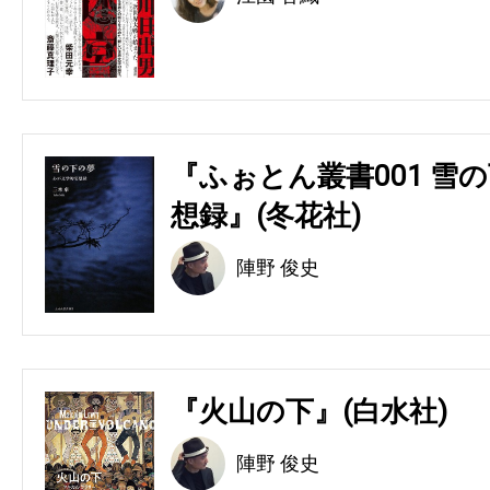
『ふぉとん叢書001 雪の
想録』(冬花社)
陣野 俊史
『火山の下』(白水社)
陣野 俊史