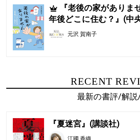
『老後の家がありませ
5
年後どこに住む？』(中央
元沢 賀南子
RECENT REV
最新の書評/解説
『夏迷宮』(講談社)
江國 香織