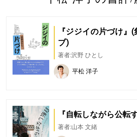
『ジジイの片づけ』(
ブ)
著者:沢野 ひとし
平松 洋子
『自転しながら公転す
著者:山本 文緒