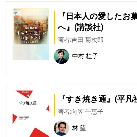
『日本人の愛したお菓
へ』(講談社)
著者:吉田 菊次郎
中村 桂子
『すき焼き通』(平凡社
著者:向笠 千恵子
林 望