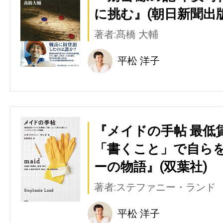
に挑む』(朝日新聞出版
著者:髙橋 大輔
平松 洋子
『メイドの手帖 最低
「書くこと」で自ら
ーの物語』(双葉社)
著者:ステファニー・ランド
平松 洋子