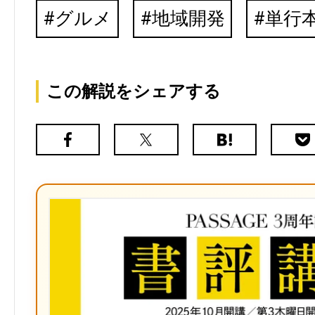
グルメ
地域開発
単行
この解説をシェアする
Facebook
X（旧
は
Poc
Twitter）
て
な
ブ
ッ
ク
マ
ー
ク