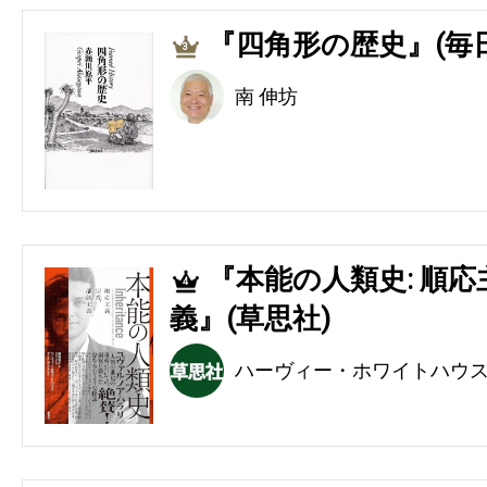
『四角形の歴史』(毎
3
南 伸坊
『本能の人類史: 順
4
義』(草思社)
ハーヴィー・ホワイトハウ