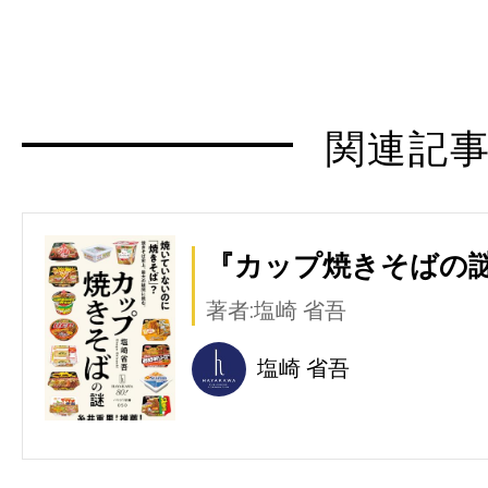
関連記
『カップ焼きそばの謎
著者:塩崎 省吾
塩崎 省吾