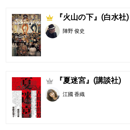
『火山の下』(白水社)
1
陣野 俊史
『夏迷宮』(講談社)
2
江國 香織