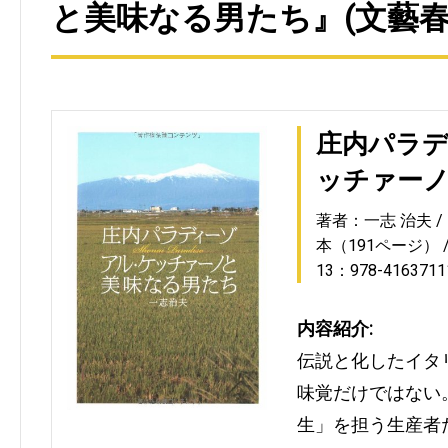
と美味なる男たち』(文藝春
庄内パラ
ッチァー
著者：一志 治夫
本（191ページ）
13：978-4163711
内容紹介:
伝説と化したイタ
味覚だけではない
生」を担う生産者