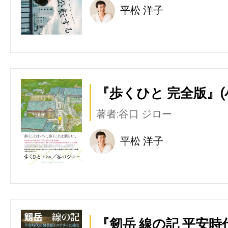
平松 洋子
『歩くひと 完全版』(
著者:谷口 ジロー
平松 洋子
『剱岳 線の記 平安