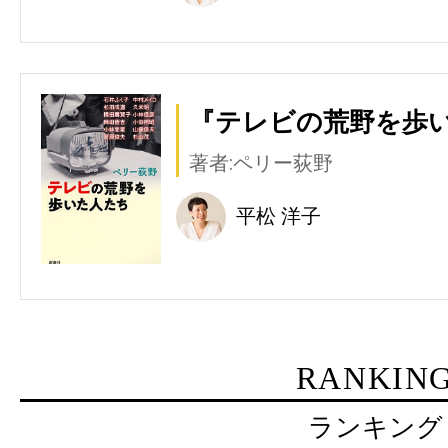
『テレビの荒野を歩い
著者:ペリー荻野
平松 洋子
RANKIN
ランキング