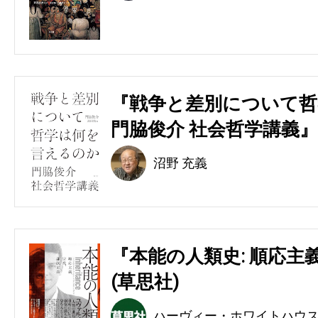
『戦争と差別について哲
門脇俊介 社会哲学講義』
沼野 充義
『本能の人類史: 順応主
(草思社)
ハーヴィー・ホワイトハウ