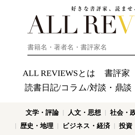
好きな書評家、読ませる書評。ALL REVIEWS
ALL REVIEWSとは
書評家
読書日記/コラム/対談・鼎談
文学・評論
人文・思想
社会・
歴史・地理
ビジネス・経済
投資