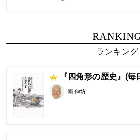
RANKIN
ランキング
『四角形の歴史』(毎
1
南 伸坊