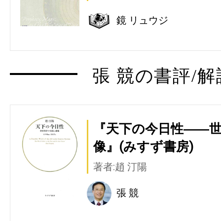
鏡 リュウジ
張 競の書評/解
『天下の今日性――
像』(みすず書房)
著者:趙 汀陽
張 競