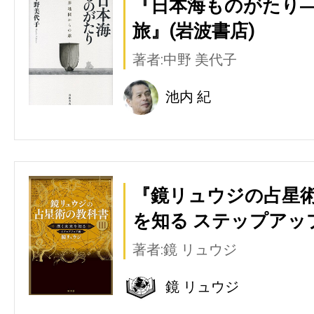
『日本海ものがたり
旅』(岩波書店)
著者:中野 美代子
池内 紀
『鏡リュウジの占星術の
を知る ステップアップ
著者:鏡 リュウジ
鏡 リュウジ