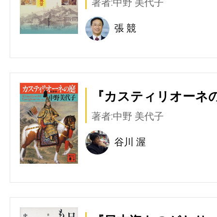
著者:中野 美代子
張 競
『カスティリオーネの
著者:中野 美代子
谷川 渥