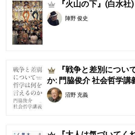
『火山の下』(白水社)
2
陣野 俊史
『戦争と差別につい
3
か: 門脇俊介 社会哲学講
沼野 充義
『大人は気づいてくれ
4