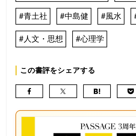
青土社
中島健
風水
人文・思想
心理学
この書評をシェアする
Facebook
X（旧
は
Poc
Twitter）
て
な
ブ
ッ
ク
マ
ー