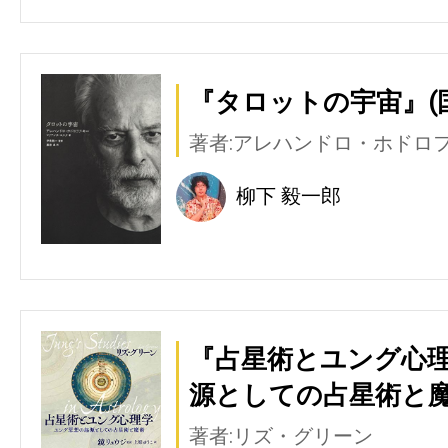
『タロットの宇宙』(
著者:アレハンドロ・ホドロ
柳下 毅一郎
『占星術とユング心
源としての占星術と魔
著者:リズ・グリーン