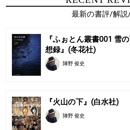
最新の書評/解説
『ふぉとん叢書001 雪の
想録』(冬花社)
陣野 俊史
『火山の下』(白水社)
陣野 俊史