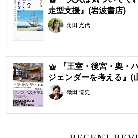
走型支援』(岩波書店)
角田 光代
『王室・後宮・奥・ハ
5
ジェンダーを考える』(
磯田 道史
RECENT REV