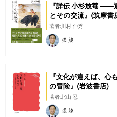
『詳伝 小杉放菴 ―
とその交流』(筑摩書房
著者:川村 伸秀
張 競
『文化が違えば、心も
の冒険』(岩波書店)
著者:北山 忍
張 競