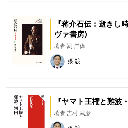
『蒋介石伝：逝きし時
ヴァ書房)
著者:劉 岸偉
張 競
『ヤマト王権と難波・河
著者:吉村 武彦