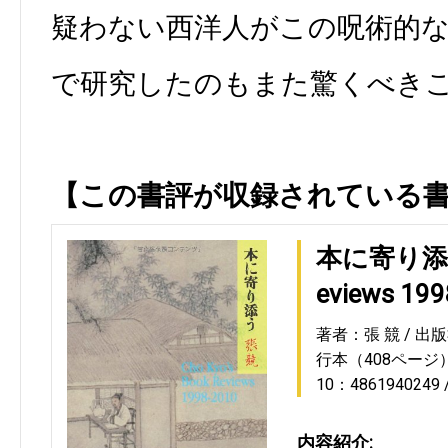
疑わない西洋人がこの呪術的
で研究したのもまた驚くべき
【この書評が収録されている
本に寄り添う C
eviews 19
著者：張 競
出版
行本（408ページ
10：4861940249
内容紹介: