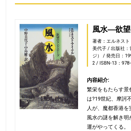
風水―欲
著者：エルネスト
美代子
出版社：
ジ）
発売日：1999
2
ISBN-13：978
内容紹介:
繁栄をもたらす景
は?19世紀、摩
人が、魔都香港を
風水の謎を解き明
運がやってくる。