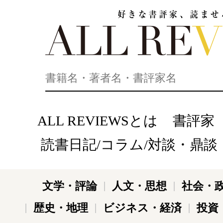
好きな書評家、読ませる書評。ALL REVIEWS
ALL REVIEWSとは
書評家
読書日記/コラム/対談・鼎談
文学・評論
人文・思想
社会・
歴史・地理
ビジネス・経済
投資