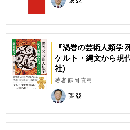
張 競
『渦巻の芸術人類学 
ケルト・縄文から現代
社)
著者:鶴岡 真弓
張 競