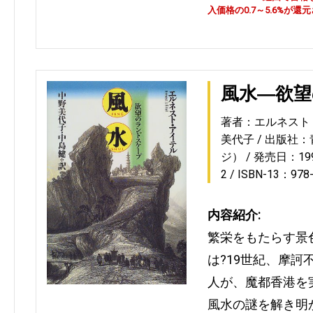
入価格の0.7～5.6%が還
風水―欲
著者：エルネスト
美代子
出版社：
ジ）
発売日：1999
2
ISBN-13：978
内容紹介:
繁栄をもたらす景
は?19世紀、摩
人が、魔都香港を
風水の謎を解き明