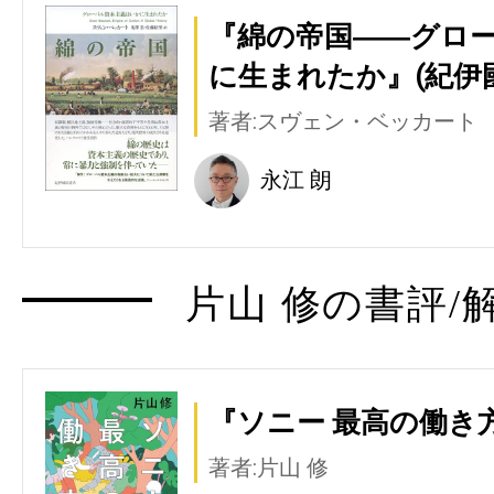
『綿の帝国――グロ
に生まれたか』(紀伊
著者:スヴェン・ベッカート
永江 朗
片山 修の書評/
『ソニー 最高の働き方
著者:片山 修