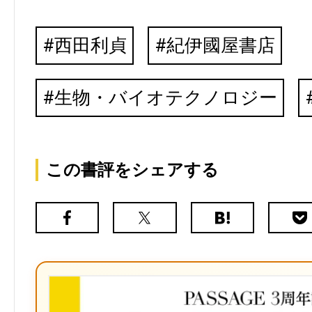
西田利貞
紀伊國屋書店
生物・バイオテクノロジー
この書評をシェアする
Facebook
X（旧
は
Poc
Twitter）
て
な
ブ
ッ
ク
マ