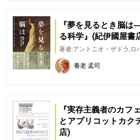
『夢を見るとき脳は
る科学』(紀伊國屋書店
著者:アントニオ・ザドラ,
養老 孟司
『実存主義者のカフ
とアプリコットカクテ
店)