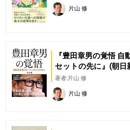
片山 修
『豊田章男の覚悟 自
セットの先に』(朝日
著者:片山 修
片山 修