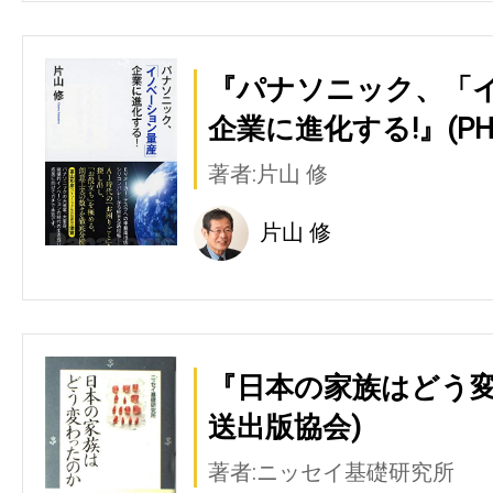
『パナソニック、「
企業に進化する!』(PH
著者:片山 修
片山 修
『日本の家族はどう変
送出版協会)
著者:ニッセイ基礎研究所