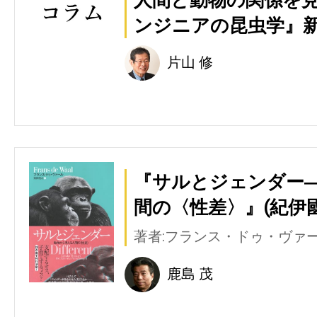
ンジニアの昆虫学』新
片山 修
『サルとジェンダー
間の〈性差〉』(紀伊
著者:フランス・ドゥ・ヴァ
鹿島 茂