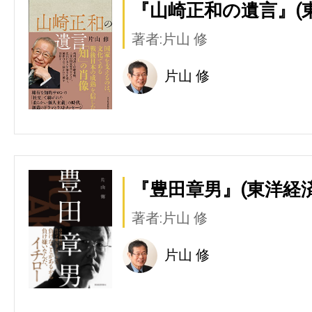
『山崎正和の遺言』(
著者:片山 修
片山 修
『豊田章男』(東洋経
著者:片山 修
片山 修