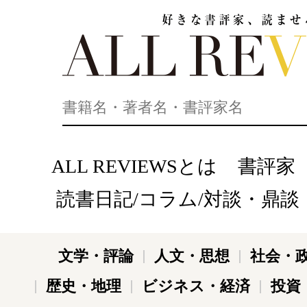
好きな書評家、読ませる書評。ALL REVIEWS
ALL REVIEWSとは
書評家
読書日記/コラム/対談・鼎談
文学・評論
人文・思想
社会・
歴史・地理
ビジネス・経済
投資