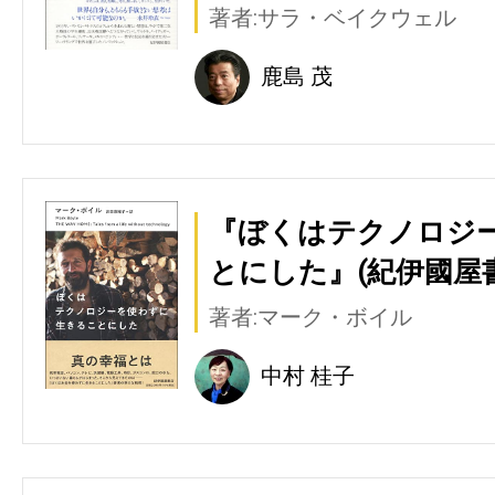
著者:サラ・ベイクウェル
鹿島 茂
『ぼくはテクノロジ
とにした』(紀伊國屋
著者:マーク・ボイル
中村 桂子