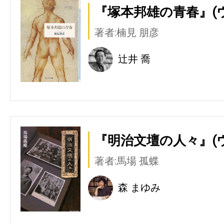
『塚本邦雄の青春』(
著者:楠見 朋彦
辻井 喬
『明治文壇の人々』(
著者:馬場 孤蝶
森 まゆみ