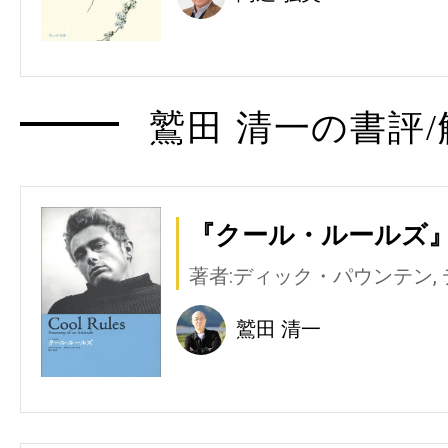
鷲田 清一の書評/
『クール・ルールズ』
著者:ディック・パウンテン,
鷲田 清一