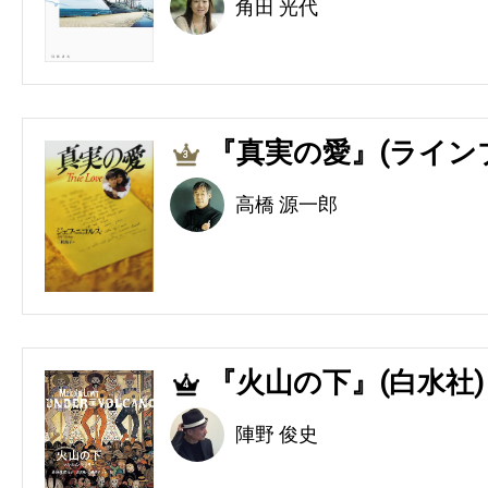
角田 光代
『真実の愛』(ライン
3
高橋 源一郎
『火山の下』(白水社)
4
陣野 俊史