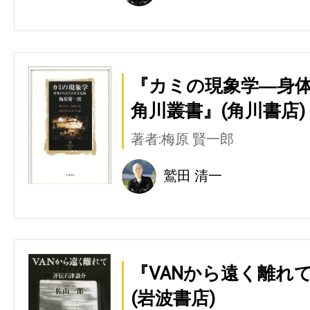
『カミの現象学―身
角川叢書』(角川書店)
著者:梅原 賢一郎
鷲田 清一
『VANから遠く離れ
(岩波書店)