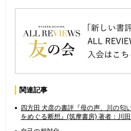
関連記事
四方田 犬彦の書評『母の声、川の匂
をめぐる断想』(筑摩書房) 著者：川田