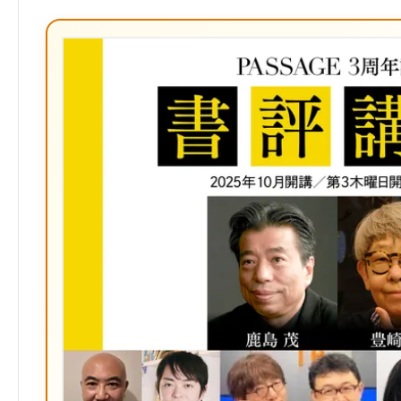
な
ブ
ッ
ク
マ
ー
ク