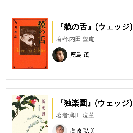
『貘の舌』(ウェッジ)
著者:内田 魯庵
鹿島 茂
『独楽園』(ウェッジ)
著者:薄田 泣菫
高遠 弘美