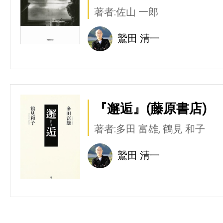
著者:佐山 一郎
鷲田 清一
『邂逅』(藤原書店)
著者:多田 富雄, 鶴見 和子
鷲田 清一