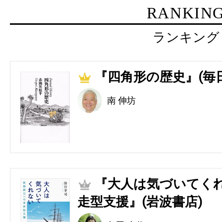
RANKIN
ランキング
『四角形の歴史』(毎
1
南 伸坊
『大人は気づいてくれ
2
走型支援』(岩波書店)