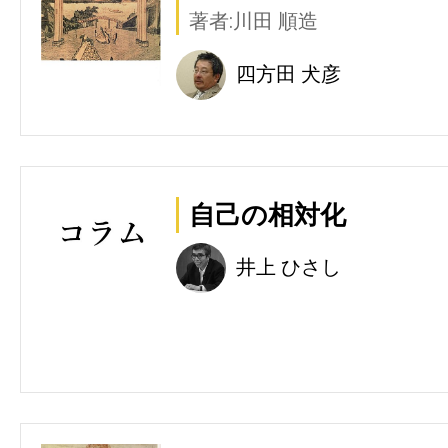
著者:川田 順造
四方田 犬彦
自己の相対化
井上 ひさし