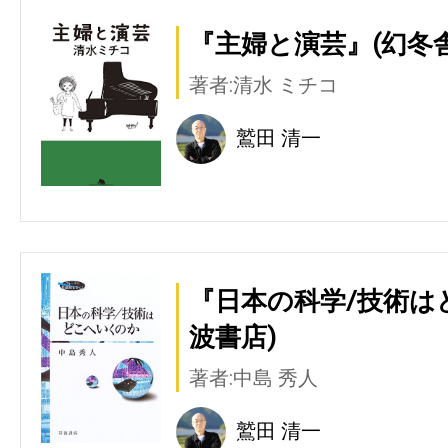
『主婦と演芸』(幻冬舎
著者:清水 ミチコ
鷲田 清一
『日本の科学/技術は
波書店)
著者:中島 秀人
鷲田 清一