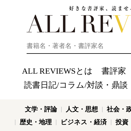
好きな書評家、読ませる書評。ALL REVIEWS
ALL REVIEWSとは
書評家
読書日記/コラム/対談・鼎談
文学・評論
人文・思想
社会・
歴史・地理
ビジネス・経済
投資