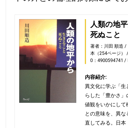
人類の地
死ぬこと
著者：川田 順造
本（254ページ）
0：4900594741
内容紹介:
異文化に学ぶ「生
らした「豊かさ」
値観をいかにして
との意味を、異な
直してみる。日本