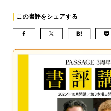
この書評をシェアする
Facebook
X（旧
は
Poc
Twitter）
て
な
ブ
ッ
ク
マ
ー
ク