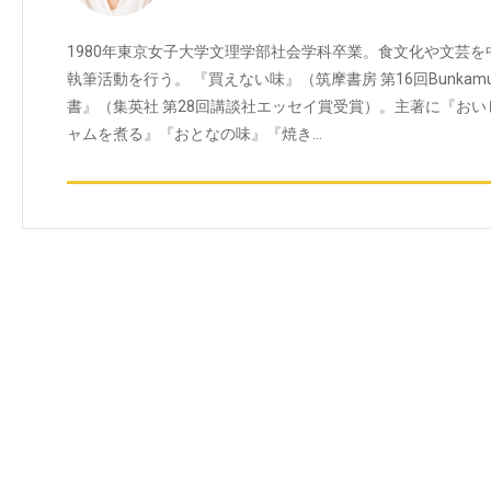
1980年東京女子大学文理学部社会学科卒業。食文化や文芸
執筆活動を行う。 『買えない味』（筑摩書房 第16回Bunka
書』（集英社 第28回講談社エッセイ賞受賞）。主著に『お
ャムを煮る』『おとなの味』『焼き…