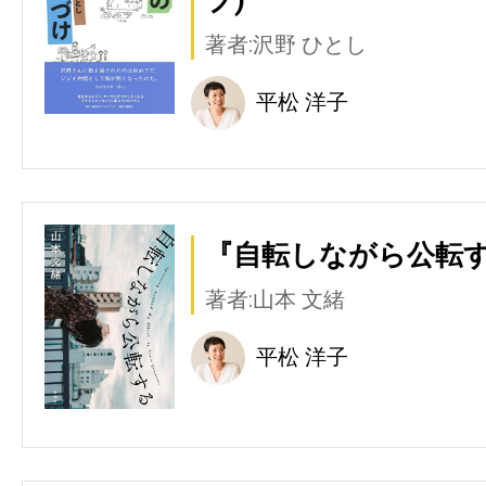
著者:沢野 ひとし
平松 洋子
『自転しながら公転す
著者:山本 文緒
平松 洋子