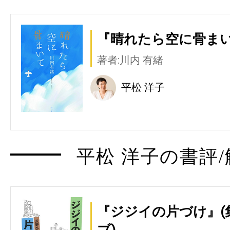
『晴れたら空に骨まい
著者:川内 有緒
平松 洋子
平松 洋子の書評/
『ジジイの片づけ』(
ブ)