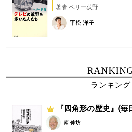
著者:ペリー荻野
平松 洋子
RANKIN
ランキング
『四角形の歴史』(毎
1
南 伸坊