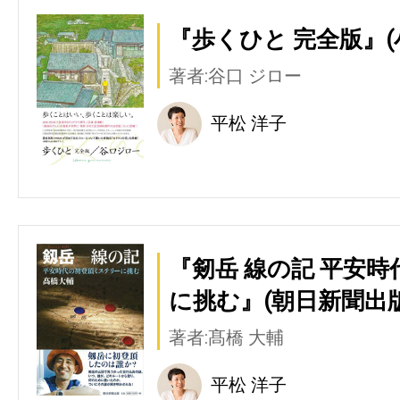
『歩くひと 完全版』(
著者:谷口 ジロー
平松 洋子
『剱岳 線の記 平安
に挑む』(朝日新聞出版
著者:髙橋 大輔
平松 洋子