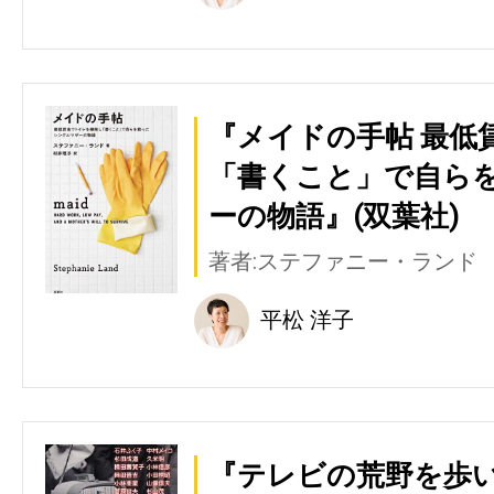
『メイドの手帖 最低
「書くこと」で自ら
ーの物語』(双葉社)
著者:ステファニー・ランド
平松 洋子
『テレビの荒野を歩い