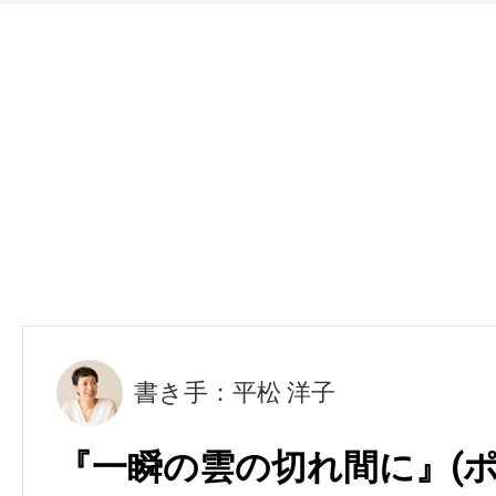
書き手：平松 洋子
『一瞬の雲の切れ間に』(ポ