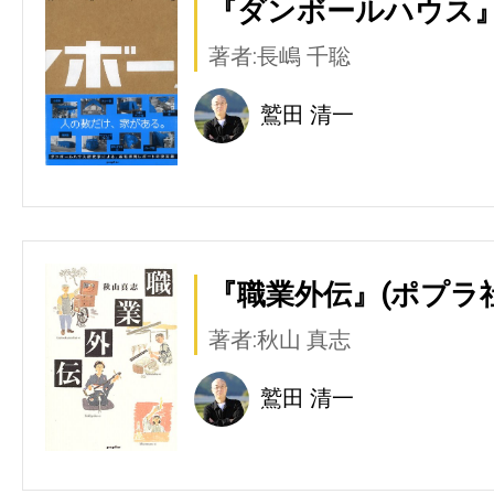
『ダンボールハウス』
著者:長嶋 千聡
鷲田 清一
『職業外伝』(ポプラ社
著者:秋山 真志
鷲田 清一