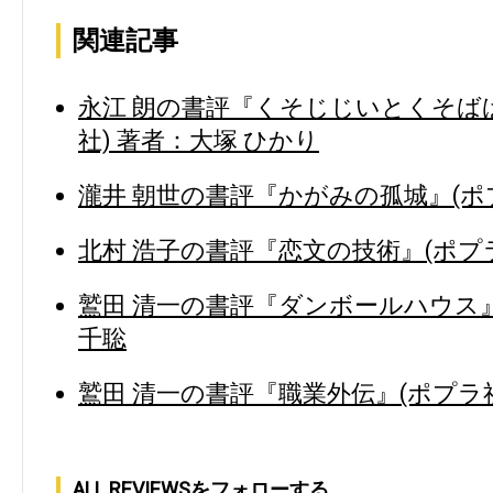
関連記事
永江 朗の書評『くそじじいとくそば
社) 著者：大塚 ひかり
瀧井 朝世の書評『かがみの孤城』(ポプ
北村 浩子の書評『恋文の技術』(ポプラ
鷲田 清一の書評『ダンボールハウス』
千聡
鷲田 清一の書評『職業外伝』(ポプラ社
ALL REVIEWSをフォローする