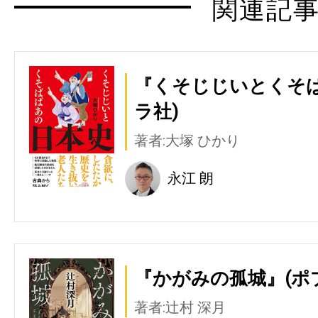
関連記
『くそじじいとくそば
ラ社)
著者:大塚 ひかり
永江 朗
『かがみの孤城』(ポ
著者:辻村 深月