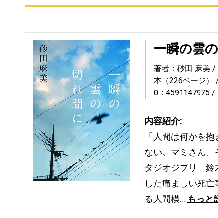
一瞬の雲
著者：砂田 麻美
本（226ページ）
0：4591147975
内容紹介:
「人間は何かを抱
ない。マミさん、
タジオジブリ 鈴
した痛ましい死亡
る人間模…
もっと