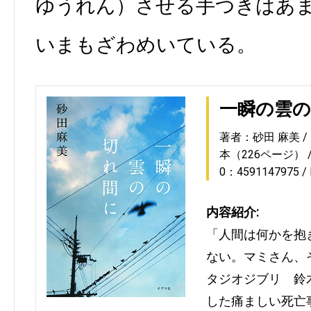
ゆうれん）させる手つきはあ
いまもざわめいている。
一瞬の雲
著者：砂田 麻美
本（226ページ）
0：4591147975
内容紹介:
「人間は何かを抱
ない。マミさん、
タジオジブリ 鈴
した痛ましい死亡