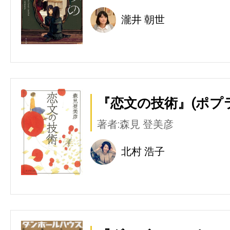
瀧井 朝世
『恋文の技術』(ポプ
著者:森見 登美彦
北村 浩子