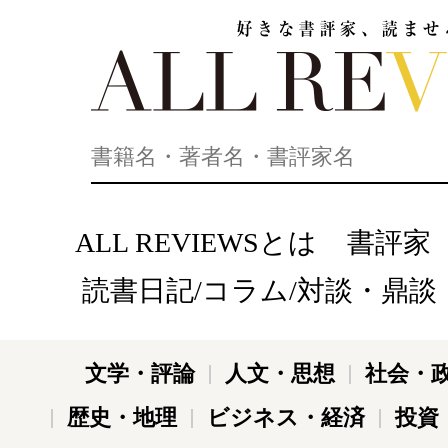
好きな書評家、読ませる書評。ALL REVIEWS
ALL REVIEWSとは
書評家
読書日記/コラム/対談・鼎談
文学・評論
人文・思想
社会・
歴史・地理
ビジネス・経済
投資