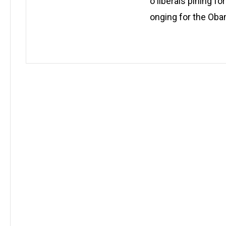
o liberals pining fo
onging for the Ob