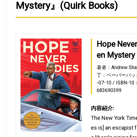
Mystery』(Quirk Books)
Hope Never
en Mystery
著者：Andrew Shaf
丁：ペーパーバッ
-07-10
ISBN-10
683690399
内容紹介:
The New York Time
es is] an escapist f