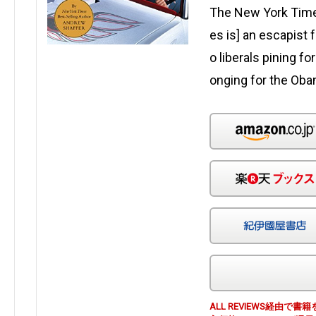
The New York Time
es is] an escapist f
o liberals pining fo
onging for the Ob
ALL REVIEWS経由