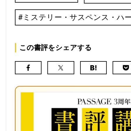
ミステリー・サスペンス・ハ
この書評をシェアする
Facebook
X（旧
は
Poc
Twitter）
て
な
ブ
ッ
ク
マ
ー
ク