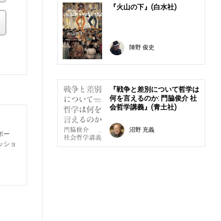
『火山の下』(白水社)
その他の書店
。
陣野 俊史
『戦争と差別について哲学は
何を言えるのか: 門脇俊介 社
会哲学講義』(青土社)
沼野 充義
ポー
ッショ
。