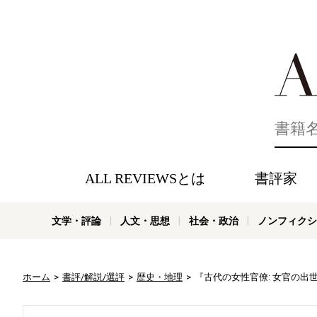
好きな書評
ALL REVIEWSとは
書評家
文学・評論
人文・思想
社会・政治
ノンフィクシ
ホーム
書評/解説/選評
歴史・地理
『古代の女性官僚: 女官の出