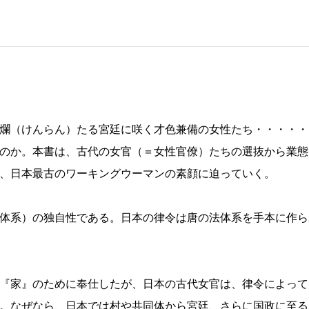
爛（けんらん）たる宮廷に咲く才色兼備の女性たち・・・・・
のか。本書は、古代の女官（＝女性官僚）たちの選抜から業態
、日本最古のワーキングウーマンの素顔に迫っていく。
体系）の独自性である。日本の律令は唐の法体系を手本に作ら
『家』のために奉仕したが、日本の古代女官は、律令によって
。なぜなら、日本では村や共同体から宮廷、さらに国政に至る