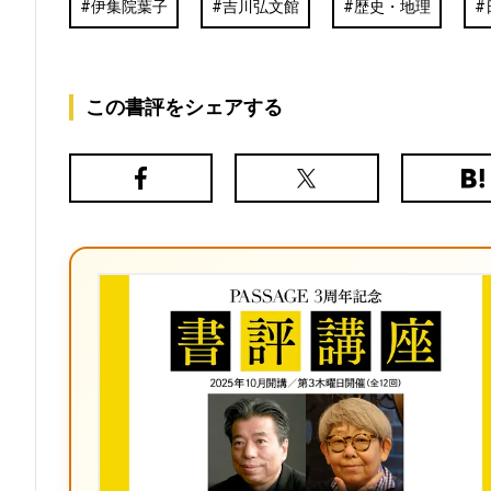
伊集院葉子
吉川弘文館
歴史・地理
この書評をシェアする
Facebook
X（旧
は
Twitter）
て
な
ブ
ッ
ク
マ
ー
ク