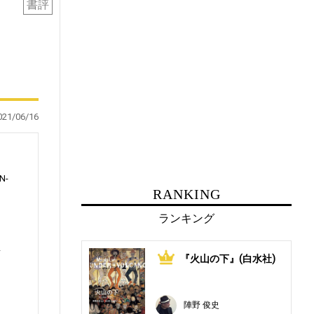
書評
021/06/16
N-
RANKING
ランキング
皇
『火山の下』(白水社)
1
陣野 俊史