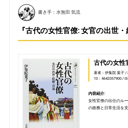
書き手：水無田 気流
『古代の女性官僚: 女官の出世・
古代の女性
著者：伊集院 葉子
10：4642057900
I
内容紹介:
女性官僚の出仕のル
の政務と日常生活を