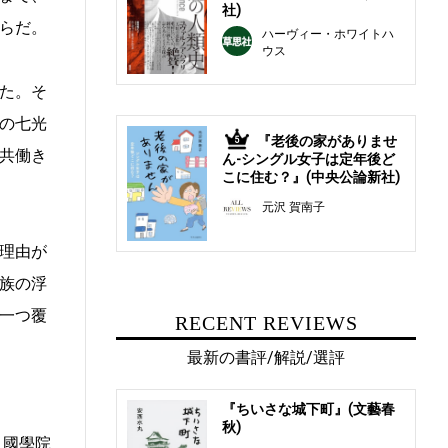
社)
らだ。
ハーヴィー・ホワイトハ
ウス
た。そ
の七光
『老後の家がありませ
5
共働き
ん-シングル女子は定年後ど
こに住む？』(中央公論新社)
元沢 賀南子
理由が
族の浮
一つ覆
RECENT REVIEWS
最新の書評/解説/選評
『ちいさな城下町』(文藝春
秋)
、國學院