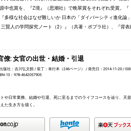
原中也賞を、『Z境』（思潮社）で晩翠賞をそれぞれ受賞。『
『多様な社会はなぜ難しいか 日本の「ダイバーシティ進化論
 三賢人の学問探究ノート（2）』（共著・ポプラ社）、『背表
官僚: 女官の出世・結婚・引退
出版社：吉川弘文館
装丁：単行本（246ページ）
発売日：2014-11-20
ISB
SBN-13：978-4642057905
ートや日常業務、結婚や引退、死に至るまでのライフコースを辿り、天
支えた生き方を描く。
Amazon
honto