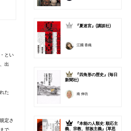
『夏迷宮』(講談社)
2
江國 香織
・とい
、出
『四角形の歴史』(毎日
3
新聞社)
れた
南 伸坊
規定さ
『本能の人類史: 順応主
4
義、宗教、部族主義』(草思
まで、