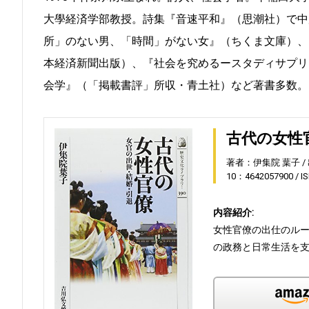
大學経済学部教授。詩集『音速平和』（思潮社）で中
所」のない男、「時間」がない女』（ちくま文庫）、
本経済新聞出版）、『社会を究めるースタディサプリ
会学』（「掲載書評」所収・青土社）など著書多数。
古代の女性
著者：伊集院 葉子
10：4642057900
I
内容紹介:
女性官僚の出仕のル
の政務と日常生活を