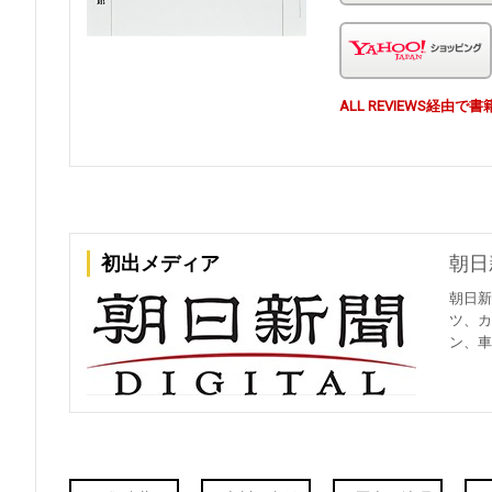
ALL REVIEWS経
初出メディア
朝日
朝日新
ツ、カ
ン、車