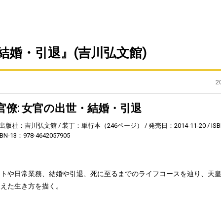
結婚・引退』(吉川弘文館)
2
官僚: 女官の出世・結婚・引退
出版社：吉川弘文館
装丁：単行本（246ページ）
発売日：2014-11-20
ISB
SBN-13：978-4642057905
ートや日常業務、結婚や引退、死に至るまでのライフコースを辿り、天
支えた生き方を描く。