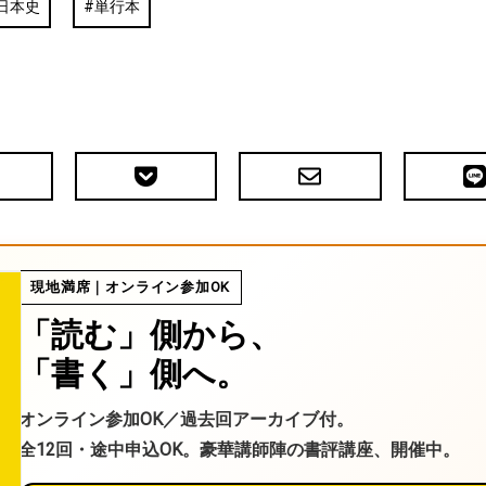
日本史
単行本
Pocket
メ
LIN
で
ー
送
ル
る
現地満席｜オンライン参加OK
「読む」側から、
「書く」側へ。
オンライン参加OK／過去回アーカイブ付。
全12回・途中申込OK。豪華講師陣の書評講座、開催中。