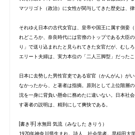
マツリゴト（政治）に女性が関与してきた歴史は、律
それゆえ日本の古代女官は、皇帝や国王に属す側妾（
れどころか、奈良時代には官僚のトップである大臣の
り」で送り込まれたと見られてきた女官だが、むしろ
エリート夫婦は、実力本位の「二人三脚型」だったこ
日本に去勢した男性官吏である宦官（かんがん）がい
なかったから、と著者は指摘。原則として上位階層の
沈を一身に背負い懸命に務めたに違いない。日本社会
す著者の説明は、精到にして爽快である。
[書き手] 水無田 気流（みなした きりう）
1970年神奈川県生まれ。詩人、社会学者。早稲田