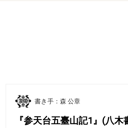
書き手：森 公章
『参天台五臺山記1』(八木