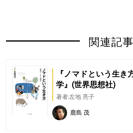
関連記
『ノマドという生き
学』(世界思想社)
著者:左地 亮子
鹿島 茂