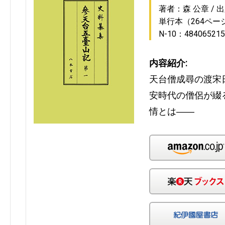
著者：森 公章
出
単行本（264ペー
N-10：484065215
内容紹介:
天台僧成尋の渡宋
安時代の僧侶が綴
情とは――