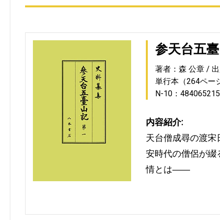
参天台五臺
著者：森 公章
出
単行本（264ペー
N-10：484065215
内容紹介:
天台僧成尋の渡宋
安時代の僧侶が綴
情とは――