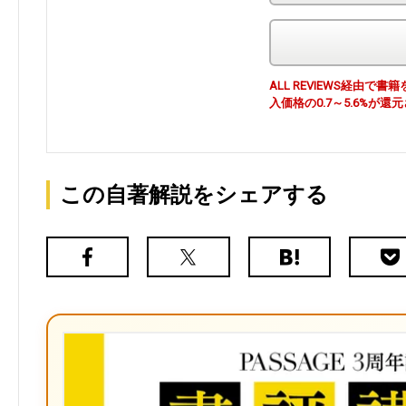
ALL REVIEWS経由
入価格の0.7～5.6%が還
この自著解説をシェアする
Facebook
X（旧
は
Poc
Twitter）
て
な
ブ
ッ
ク
マ
ー
ク