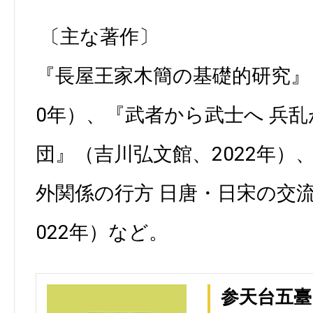
〔主な著作〕
『長屋王家木簡の基礎的研究』
0年）、『武者から武士へ 兵
団』（吉川弘文館、2022年）
外関係の行方 日唐・日宋の交
022年）など。
参天台五臺