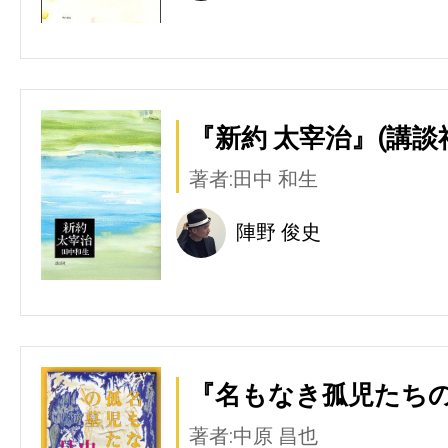
『新約 太宰治』(講談
著者:田中 和生
陣野 俊史
『名もなき孤児たちの
著者:中原 昌也