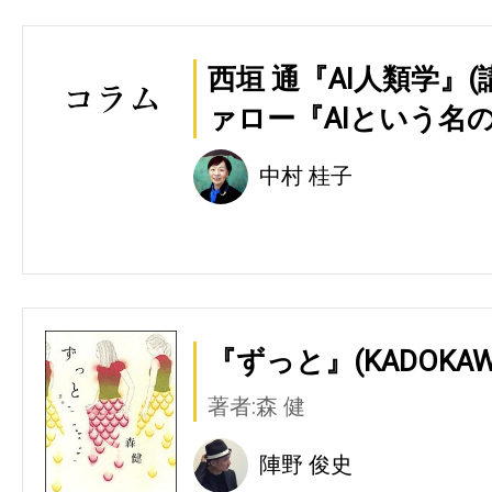
西垣 通『AI人類学』
ァロー『AIという名の
中村 桂子
『ずっと』(KADOKAW
著者:森 健
陣野 俊史