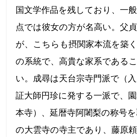
国文学作品を残しており、一
点では彼女の方が名高い。父
が、こちらも摂関家本流を築
の系統で、高貴な家系である
い。成尋は天台宗寺門派で（入
証大師円珍に発する一派で、園
本寺）、延暦寺阿闍梨の称号を
の大雲寺の寺主であり、藤原