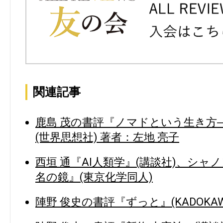
関連記事
鹿島 茂の書評『ノマドという生き方
(世界思想社) 著者：左地 亮子
西垣 通『AI人類学』(講談社)、シャ
名の鏡』(東京化学同人)
陣野 俊史の書評『ずっと』(KADOKAW