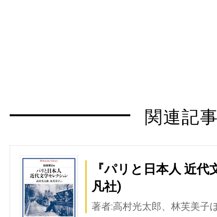
関連記
『パリと日本人 近代
凡社)
著者:高村光太郎、林芙美子