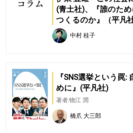
(青土社)、『誰のため
つくるのか』（平凡
中村 桂子
『SNS選挙という罠:
めに』(平凡社)
著者:物江 潤
橋爪 大三郎