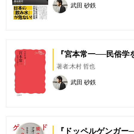
武田 砂鉄
『宮本常一──民俗学
著者:木村 哲也
武田 砂鉄
『ドッペルゲンガー─