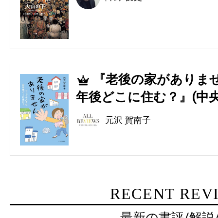
『老後の家がありませ
5
年後どこに住む？』(中央
元沢 賀南子
RECENT REV
最新の書評/解説