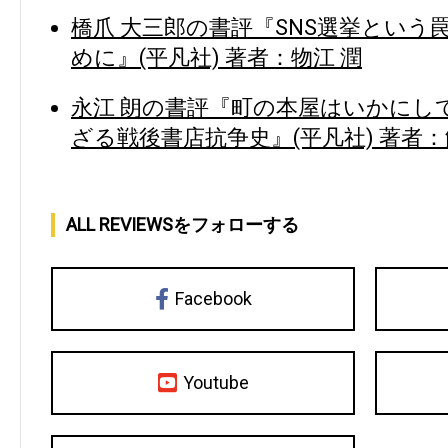
橋爪 大三郎の書評『SNS選挙という罠
めに』(平凡社) 著者：物江 潤
永江 朗の書評『町の本屋はいかにして
ざる戦後書店抗争史』(平凡社) 著者：
ALL REVIEWSをフォローする
Facebook
Youtube