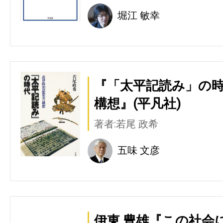
堀江 敏幸
『「太平記読み」の時
構想』(平凡社)
著者:若尾 政希
五味 文彦
伊東 豊雄『この社会