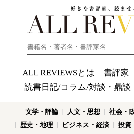
好きな書評家、読ませる書評。ALL REVIEWS
ALL REVIEWSとは
書評家
読書日記/コラム/対談・鼎談
文学・評論
人文・思想
社会・
歴史・地理
ビジネス・経済
投資