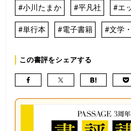
小川たまか
平凡社
エ
単行本
電子書籍
文学
この書評をシェアする
Facebook
X（旧
は
Poc
Twitter）
て
な
ブ
ッ
ク
マ
ー
ク