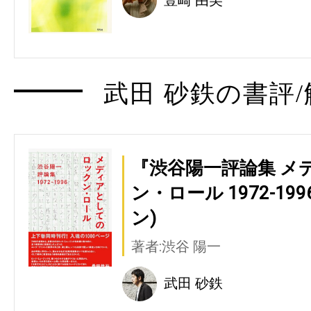
武田 砂鉄の書評/
『渋谷陽一評論集 メ
ン・ロール 1972-1
ン)
著者:渋谷 陽一
武田 砂鉄