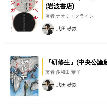
(岩波書店)
著者:ナオミ・クライン
武田 砂鉄
『研修生』(中央公論新
著者:多和田 葉子
武田 砂鉄