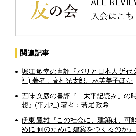
関連記事
堀江 敏幸の書評『パリと日本人 近代
社) 著者：高村光太郎、林芙美子ほか
五味 文彦の書評『「太平記読み」の時
想』(平凡社) 著者：若尾 政希
伊東 豊雄『この社会に、建築は、可能
めに 何のために 建築をつくるのか