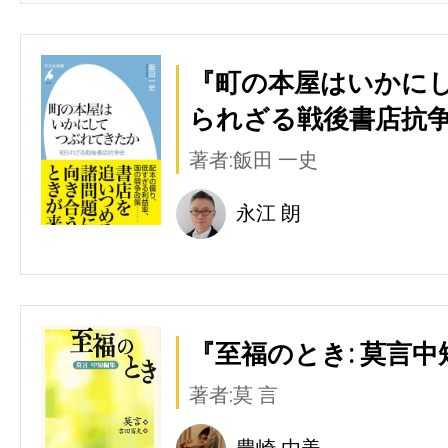
『町の本屋はいかにし
られざる戦後書店抗争
著者:飯田 一史
永江 朗
『至福のとき: 莫言中
著者:莫 言
豊崎 由美