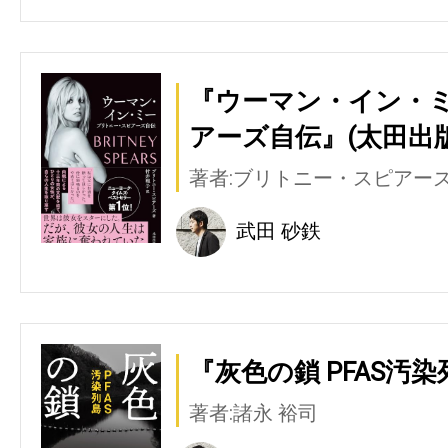
『ウーマン・イン・ミ
アーズ自伝』(太田出版
著者:ブリトニー・スピアー
武田 砂鉄
『灰色の鎖 PFAS汚染
著者:諸永 裕司