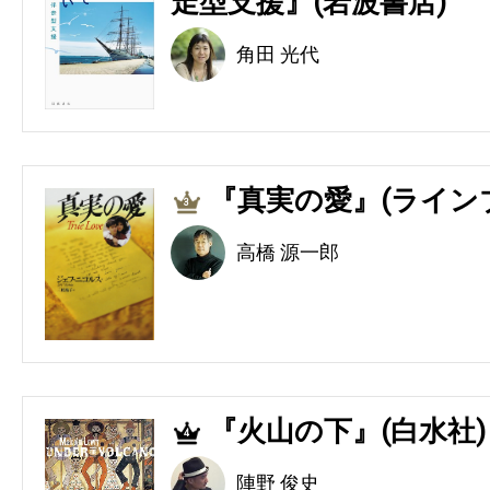
走型支援』(岩波書店)
角田 光代
『真実の愛』(ライン
3
高橋 源一郎
『火山の下』(白水社)
4
陣野 俊史