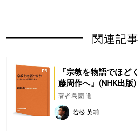
関連記
『宗教を物語でほどく
藤周作へ』(NHK出版)
著者:島薗 進
若松 英輔