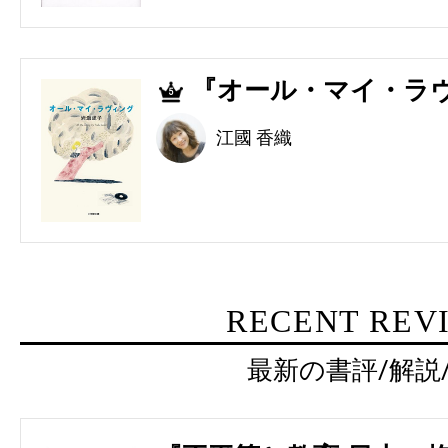
『オール・マイ・ラヴ
5
江國 香織
RECENT REV
最新の書評/解説