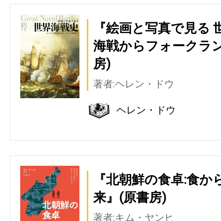
『絵画と写真で見る 
海戦からフォークラン
房)
著者:ヘレン・ドウ
ヘレン・ドウ
『北朝鮮の食卓:食か
来』(原書房)
著者:キム・ヤンヒ