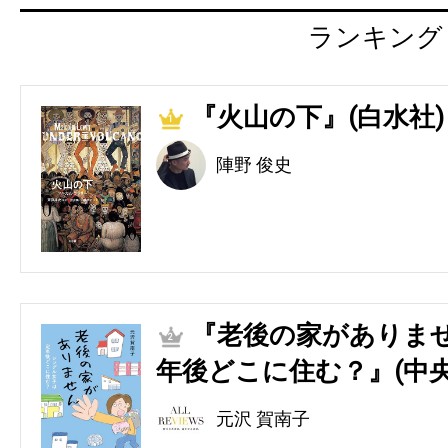
ランキング
『火山の下』(白水社)
1
陣野 俊史
『老後の家がありませ
2
年後どこに住む？』(中央
元沢 賀南子