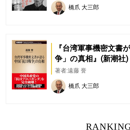
橋爪 大三郎
『台湾軍事機密文書
争」の真相』(新潮社)
著者:遠藤 誉
橋爪 大三郎
RANKIN