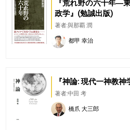
『荒れ野の六十年―
政学』(勉誠出版)
著者:與那覇 潤
都甲 幸治
『神論: 現代一神教神
著者:中田 考
橋爪 大三郎