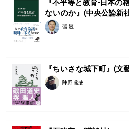
『不平等と教育-日本の
ないのか』(中央公論新社
張 競
『ちいさな城下町』(文藝
陣野 俊史