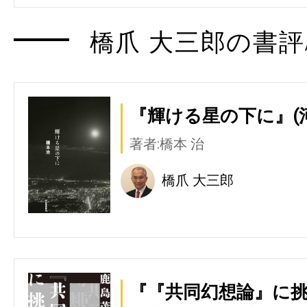
橋爪 大三郎の書評
『輝ける星の下に』(
著者:橋本 治
橋爪 大三郎
『『共同幻想論』に挑