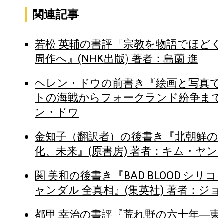
関連記事
若松 英輔の書評『宗教を物語でほど
周作へ』(NHK出版) 著者：島薗 進
ヘレン・ドウの前書き『絵画と写真で
トの海戦からフォークランド紛争まで』
ン・ドウ
金知子（翻訳者）の後書き『北朝鮮の
化、未来』(原書房) 著者：キム・ヤ
関 美和の後書き『BAD BLOOD シ
ャンダル 全真相』(集英社) 著者：
都甲 幸治の書評『荒れ野の六十年―