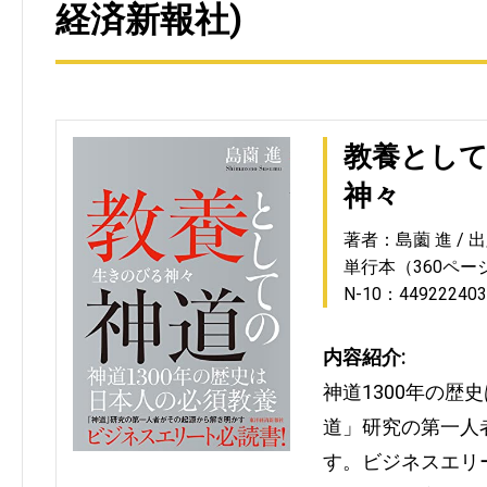
経済新報社)
教養として
神々
著者：島薗 進
出
単行本（360ペー
N-10：449222403
内容紹介:
神道1300年の歴
道」研究の第一人
す。ビジネスエリ