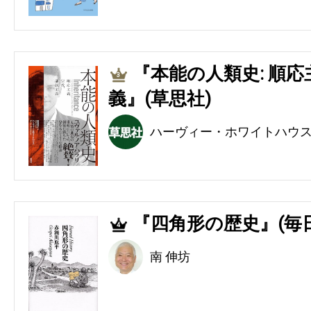
『本能の人類史: 順
3
義』(草思社)
ハーヴィー・ホワイトハウ
『四角形の歴史』(毎
4
南 伸坊