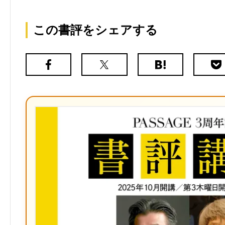
この書評をシェアする
Facebook
X（旧
は
Poc
Twitter）
て
な
ブ
ッ
ク
マ
ー
ク