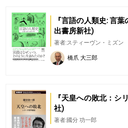
『言語の人類史: 言
出書房新社)
著者:スティーヴン・ミズン
橋爪 大三郎
『天皇への敗北：シリ
社)
著者:國分 功一郎