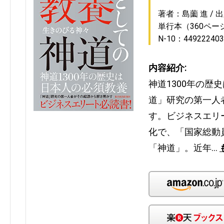
著者：島薗 進
出
単行本（360ペー
N-10：449222403
内容紹介:
神道1300年の歴
道」研究の第一人
す。ビジネスエリ
化で、「国家総動
「神道」。近年…