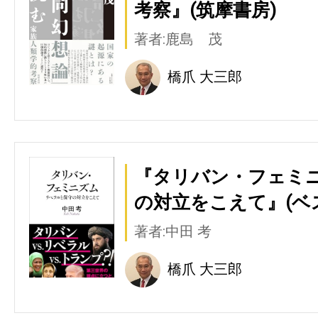
考察』(筑摩書房)
著者:鹿島 茂
橋爪 大三郎
『タリバン・フェミニ
の対立をこえて』(ベ
著者:中田 考
橋爪 大三郎