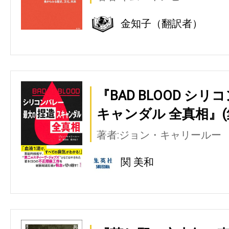
金知子（翻訳者）
『BAD BLOOD シ
キャンダル 全真相』(
著者:ジョン・キャリールー
関 美和