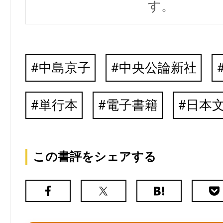
す。
中島京子
中央公論新社
単行本
電子書籍
日本
この書評をシェアする
Facebook
X（旧
は
Poc
Twitter）
て
な