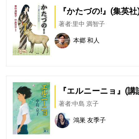
『かたづの!』(集英社
著者:里中 満智子
本郷 和人
『エルニーニョ』(講
著者:中島 京子
鴻巣 友季子