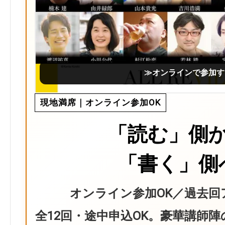
≫オンラインで参加す
現地満席｜オンライン参加OK
「読む」側
「書く」側
オンライン参加OK／過去回
全12回・途中申込OK。豪華講師