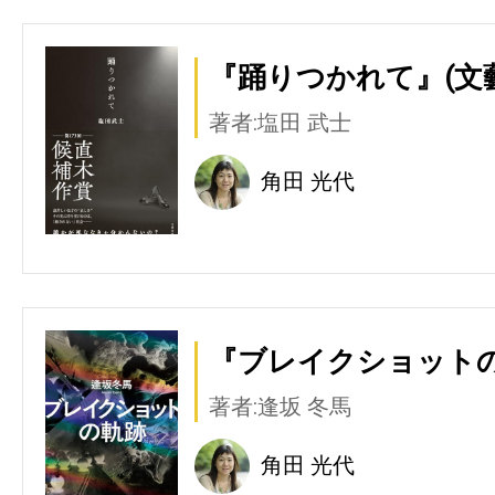
『踊りつかれて』(文
著者:塩田 武士
角田 光代
『ブレイクショットの
著者:逢坂 冬馬
角田 光代