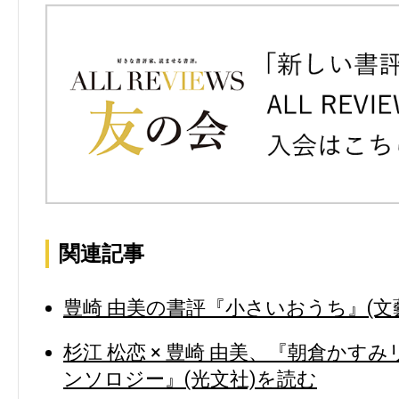
関連記事
豊崎 由美の書評『小さいおうち』(文藝
杉江 松恋 × 豊崎 由美、『朝倉かす
ンソロジー』(光文社)を読む