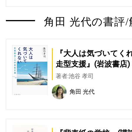
角田 光代の書評/
『大人は気づいてくれ
走型支援』(岩波書店)
著者:池谷 孝司
角田 光代