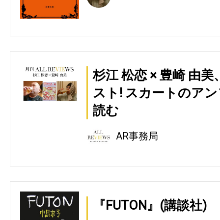
杉江 松恋 × 豊崎 
スト! スカートのアン
読む
AR事務局
『FUTON』(講談社)