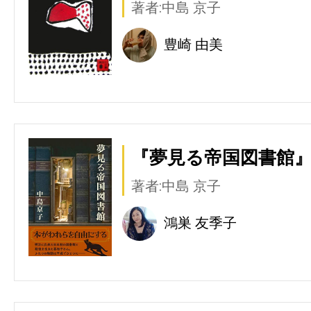
著者:中島 京子
豊崎 由美
『夢見る帝国図書館』
著者:中島 京子
鴻巣 友季子