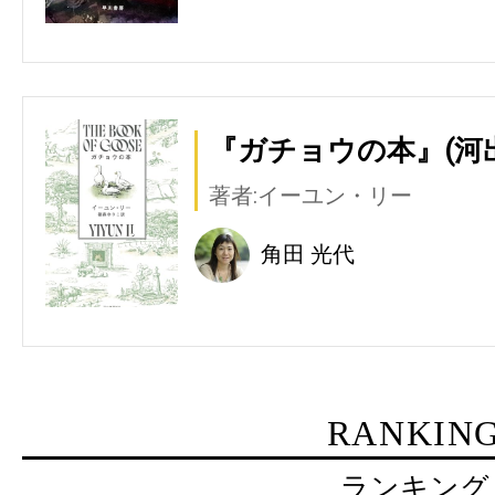
『ガチョウの本』(河
著者:イーユン・リー
角田 光代
RANKIN
ランキング