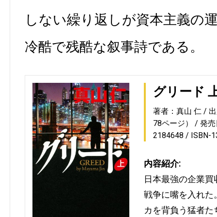
しない繰り返しが資本主義の
冷酷で残酷な叙事詩である。
グリード 
著者：真山 仁
出
78ページ）
発売日
2184648
ISBN-
内容紹介:
日本最強の企業買
戦争に嘴を入れた
カを背負う猛者た