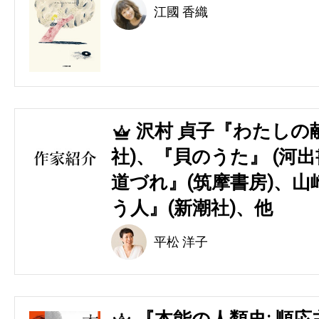
江國 香織
沢村 貞子『わたしの
4
社)、『貝のうた』 (河
道づれ』(筑摩書房)、山
う人』(新潮社)、他
平松 洋子