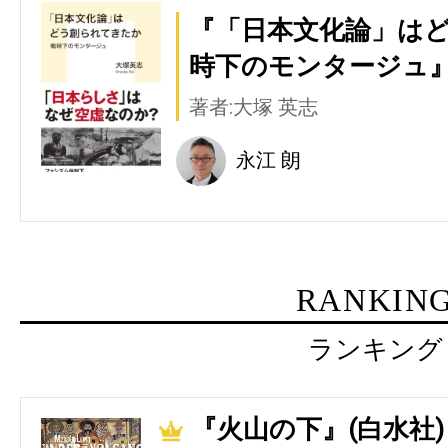
『「日本文化論」はど
時下のモンタージュ』
著者:大塚 英志
永江 朗
RANKIN
ランキング
『火山の下』(白水社)
1