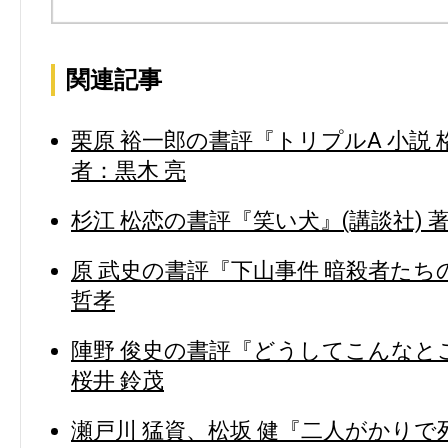
関連記事
栗原 裕一郎の書評『トリプルA 小説 格
者：黒木 亮
杉江 松恋の書評『笑い犬』(講談社) 
原 武史の書評『下山事件 暗殺者たちの
哲孝
陣野 俊史の書評『どうしてこんなとこ
桜井 鈴茂
瀬戸川 猛資、松坂 健『二人がかりで