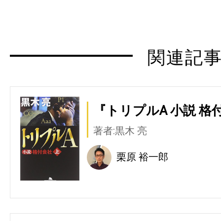
関連記
『トリプルA 小説 格付
著者:黒木 亮
栗原 裕一郎