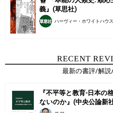
『本能の人類史: 順
5
義』(草思社)
ハーヴィー・ホワイトハウ
RECENT REV
最新の書評/解説
『不平等と教育-日本の
ないのか』(中央公論新社