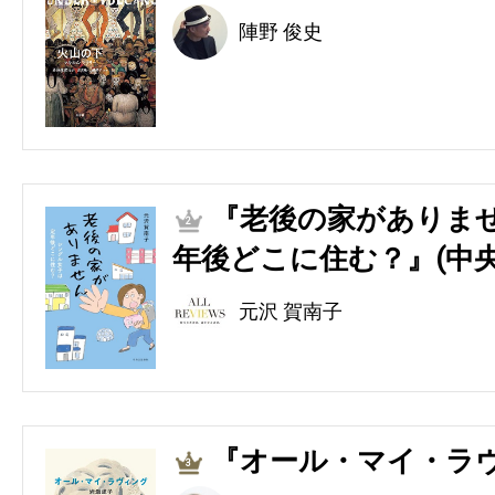
陣野 俊史
『老後の家がありませ
2
年後どこに住む？』(中央
元沢 賀南子
『オール・マイ・ラヴ
3