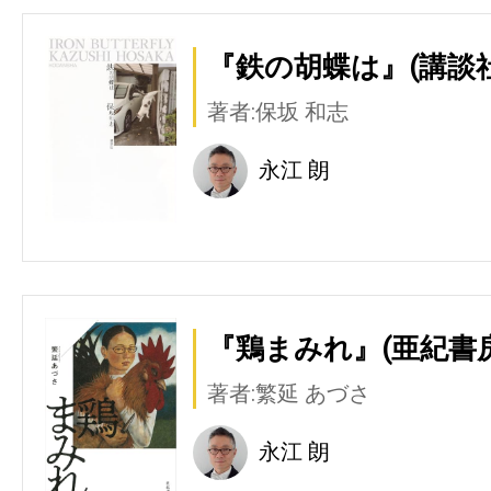
『鉄の胡蝶は』(講談社
著者:保坂 和志
永江 朗
『鶏まみれ』(亜紀書房
著者:繁延 あづさ
永江 朗