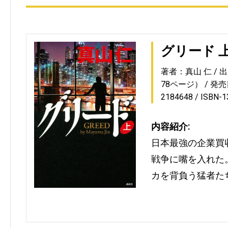
グリード 
著者：真山 仁
出
78ページ）
発売日
2184648
ISBN-
内容紹介:
日本最強の企業買
戦争に嘴を入れた
カを背負う猛者た