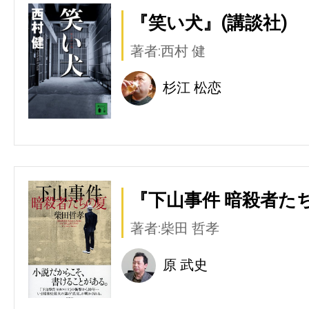
『笑い犬』(講談社)
著者:西村 健
杉江 松恋
『下山事件 暗殺者たち
著者:柴田 哲孝
原 武史