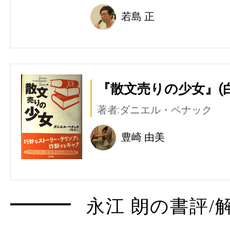
若島 正
『散文売りの少女』(
著者:ダニエル・ペナック
豊崎 由美
永江 朗の書評/