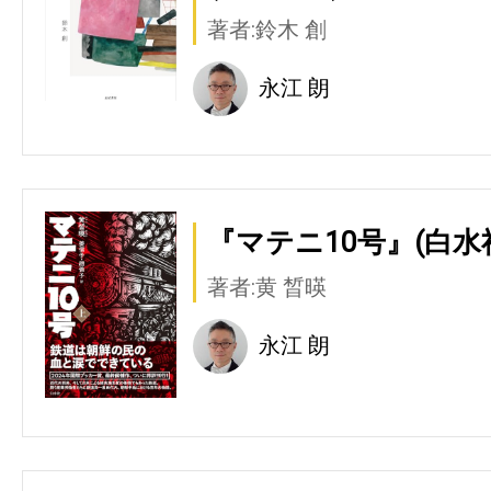
著者:鈴木 創
永江 朗
『マテニ10号』(白水
著者:黄 晳暎
永江 朗