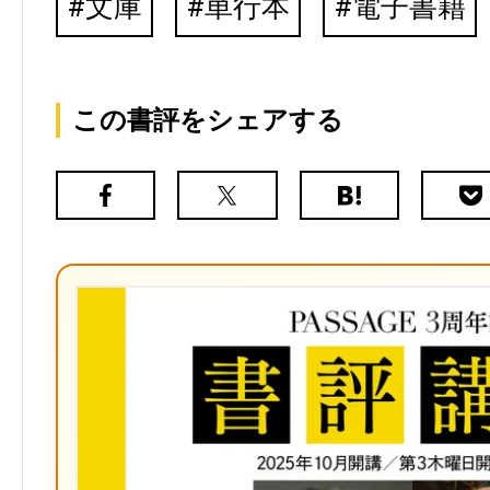
文庫
単行本
電子書籍
この書評をシェアする
Facebook
X（旧
は
Poc
Twitter）
て
な
ブ
ッ
ク
マ
ー
ク