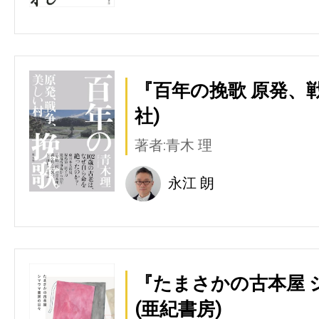
『百年の挽歌 原発、
社)
著者:青木 理
永江 朗
『たまさかの古本屋 
(亜紀書房)