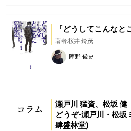
『どうしてこんなとこ
著者:桜井 鈴茂
陣野 俊史
瀬戸川 猛資、松坂 
どうぞ-瀬戸川・松坂
肆盛林堂)