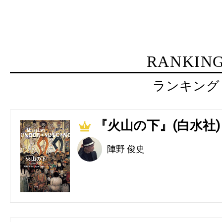
RANKIN
ランキング
『火山の下』(白水社)
1
陣野 俊史