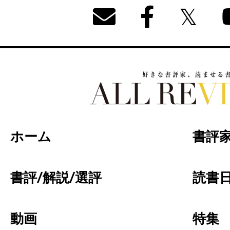
好きな書評家、読ませる書評。ALL REVIEW
ホーム
書評
書評/解説/選評
読書日
動画
特集