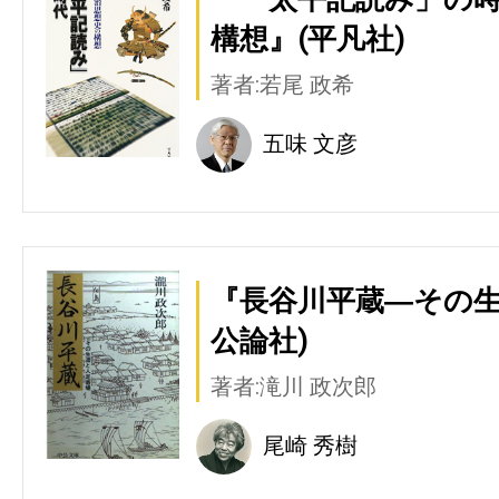
構想』(平凡社)
著者:若尾 政希
五味 文彦
『長谷川平蔵―その生
公論社)
著者:滝川 政次郎
尾崎 秀樹