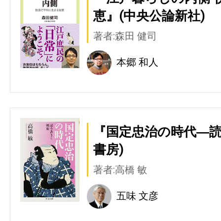
恵』(中央公論新社)
著者:森田 健司
本郷 和人
『国定忠治の時代―読
書房)
著者:高橋 敏
五味 文彦