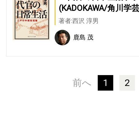
(KADOKAWA/角川学
著者:西沢 淳男
鹿島 茂
前へ
1
2