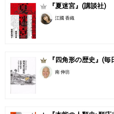
『夏迷宮』(講談社)
2
江國 香織
『四角形の歴史』(毎
3
南 伸坊