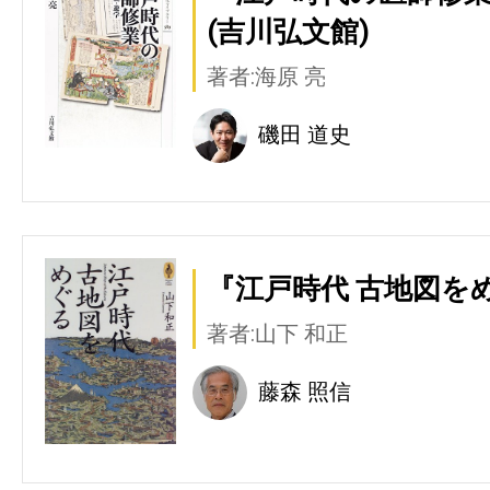
(吉川弘文館)
著者:海原 亮
磯田 道史
『江戸時代 古地図をめ
著者:山下 和正
藤森 照信