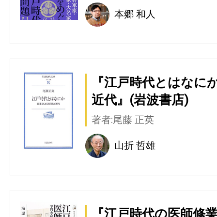
本郷 和人
『江戸時代とはなに
近代』(岩波書店)
著者:尾藤 正英
山折 哲雄
『江戸時代の医師修業