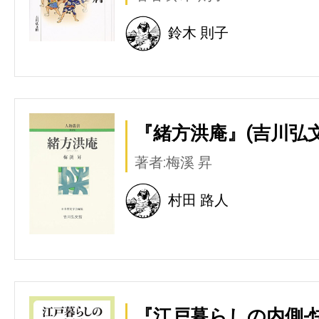
鈴木 則子
『緒方洪庵』(吉川弘文
著者:梅溪 昇
村田 路人
『江戸暮らしの内側-