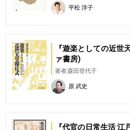
平松 洋子
『遊楽としての近世天
ァ書房)
著者:森田登代子
原 武史
『代官の日常生活 江