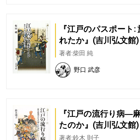
『江戸のパスポート:
れたか』(吉川弘文館)
著者:柴田 純
野口 武彦
『江戸の流行り病―
たのか』(吉川弘文館)
著者:鈴木 則子