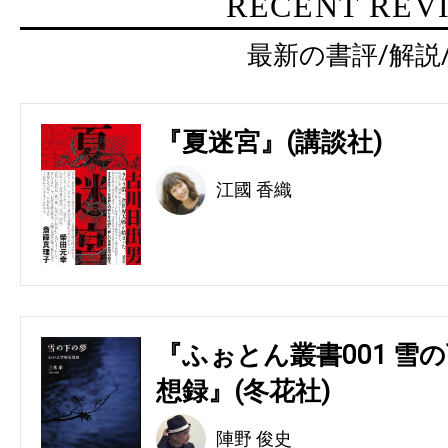
RECENT REV
最新の書評/解説
『夏迷宮』(講談社)
江國 香織
『ふぉとん叢書001 雪の
想録』(冬花社)
陣野 俊史