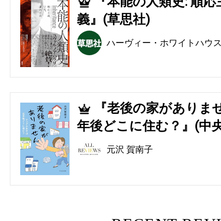
『本能の人類史: 順
4
義』(草思社)
ハーヴィー・ホワイトハウ
『老後の家がありませ
5
年後どこに住む？』(中央
元沢 賀南子