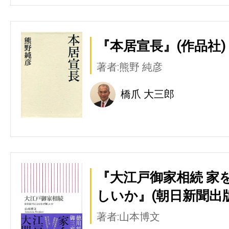
『本居宣長』(作品社)
著者:熊野 純彦
橋爪 大三郎
『大江戸御家相続 家
しいか』(朝日新聞出版
著者:山本博文