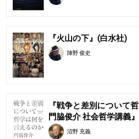
『火山の下』(白水社)
陣野 俊史
『戦争と差別について哲
門脇俊介 社会哲学講義』
沼野 充義