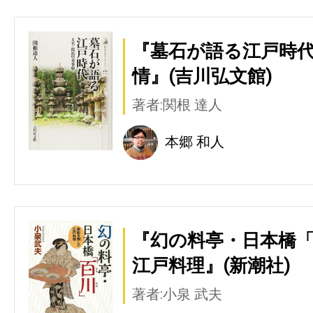
『墓石が語る江戸時代
情』(吉川弘文館)
著者:関根 達人
本郷 和人
『幻の料亭・日本橋「
江戸料理』(新潮社)
著者:小泉 武夫