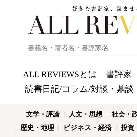
好きな書評家、読ませる書評。ALL REVIEWS
ALL REVIEWSとは
書評家
読書日記/コラム/対談・鼎談
文学・評論
人文・思想
社会・
歴史・地理
ビジネス・経済
投資