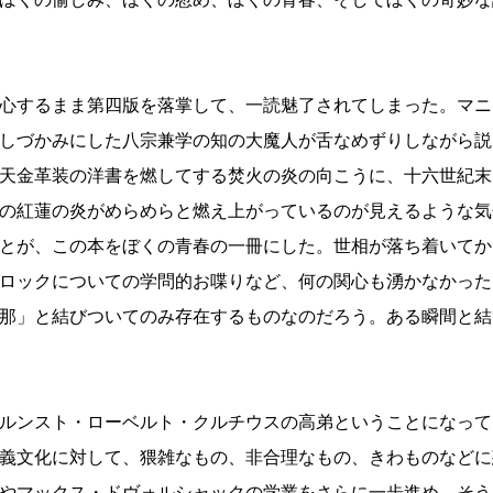
心するまま第四版を落掌して、一読魅了されてしまった。マニ
しづかみにした八宗兼学の知の大魔人が舌なめずりしながら説
天金革装の洋書を燃してする焚火の炎の向こうに、十六世紀末
の紅蓮の炎がめらめらと燃え上がっているのが見えるような気
とが、この本をぼくの青春の一冊にした。世相が落ち着いてか
ロックについての学問的お喋りなど、何の関心も湧かなかった
那」と結びついてのみ存在するものなのだろう。ある瞬間と結
ルンスト・ローベルト・クルチウスの高弟ということになって
義文化に対して、猥雑なもの、非合理なもの、きわものなどに
やマックス・ドヴォルシャックの学業をさらに一歩進め、そう