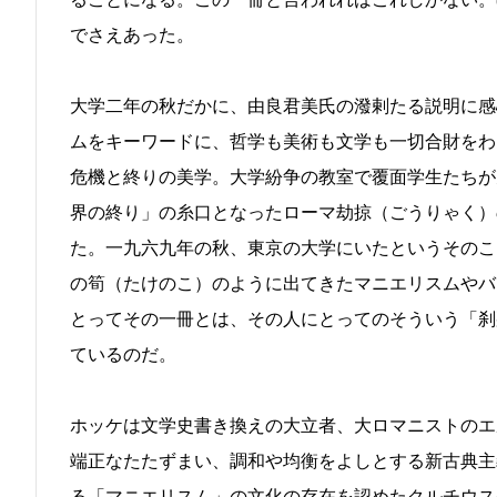
でさえあった。
大学二年の秋だかに、由良君美氏の潑剌たる説明に感
ムをキーワードに、哲学も美術も文学も一切合財をわ
危機と終りの美学。大学紛争の教室で覆面学生たちが
界の終り」の糸口となったローマ劫掠（ごうりゃく）
た。一九六九年の秋、東京の大学にいたというそのこ
の筍（たけのこ）のように出てきたマニエリスムやバ
とってその一冊とは、その人にとってのそういう「刹
ているのだ。
ホッケは文学史書き換えの大立者、大ロマニストのエ
端正なたたずまい、調和や均衡をよしとする新古典主
る「マニエリスム」の文化の存在を認めたクルチウス