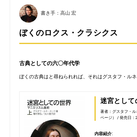
書き手：高山 宏
ぼくのロクス・クラシクス
古典としての六〇年代学
ぼくの古典はと尋ねられれば、それはグスタフ・ルネ
迷宮として
著者：グスタフ・ル
ページ）
発売日：20
内容紹介: