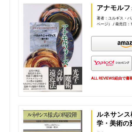
アナモルフ
著者：ユルギス・バ
ページ）
発売日：19
ALL REVIEWS経
ルネサンス様
学・美術の