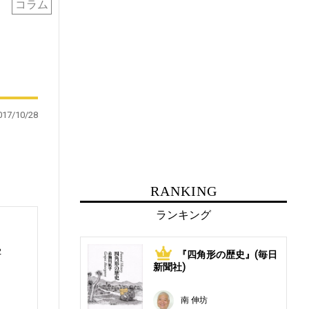
コラム
017/10/28
RANKING
ランキング
2
『四角形の歴史』(毎日
1
新聞社)
南 伸坊