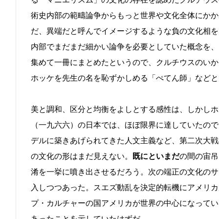
術史内部の範疇論争からもっと世界や文化全体にかか
だ、異端だと呼んでイメージするような負の文化相を
内部でまだまだ細かい論争を必要としていた概念を、
集めて一冊にまとめたというので、クルチウスのいか
ホッケを先生の名を恥ずかしめる「ぺてん師」などと
美と調和、区分と均衡をよしとする感性は、しかしホ
（一九六六）の日本では、ほぼ限界に達していたので
デルに築きあげられてきた人文主義など、第二次大戦
の文化の形はまだ見えない。
既にといまだ
の間の宙吊
淆を一挙に噴き出させるだろう。次の端正の文化のサ
入しつつあった。スエズ動乱を決定的転機にアメリカ
プ・カルチャーの国アメリカが世界の中心になってい
あったことを示していたはずだ。