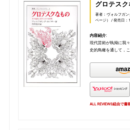
グロテスク
著者：ヴォルフガン
ページ）
発売日：19
内容紹介:
現代芸術が執拗に我
史的鳥瞰を通して，こ
ALL REVIEWS経