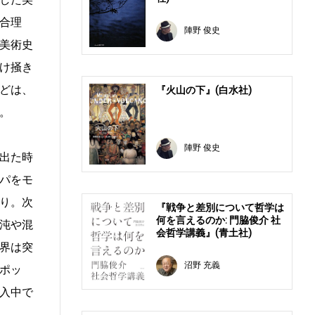
合理
陣野 俊史
美術史
け掻き
どは、
『火山の下』(白水社)
。
陣野 俊史
出た時
パをモ
り。次
『戦争と差別について哲学は
何を言えるのか: 門脇俊介 社
沌や混
会哲学講義』(青土社)
界は突
沼野 充義
ポッ
入中で