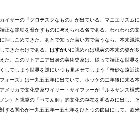
カイザーの『グロテスクなもの』が出ている。マニエリスムに
端正な範疇を脅かすものに与えられる名である。われわれの文
に押しこめてきた。あとで知った言い方で言うなら、本来混沌
してきたわけである。
はすかい
に眺めれば現実の本来の姿が多
えた。このリトアニア出身の美術史家は、従って端正な世界を
くしてしまう世界を逆にいつも見させてしまう「奇妙な遠近法
フォーズ』は一九五五年に出ていて、ホッケの二年後に来る本
アメリカで文化史家ワイリー・サイファーが『ルネサンス様式
ノン）と挑発の「ぺてん師」的文化の存在を明るみに出し、そ
対する関心が一九五五年ー五七年をひとつの節目にして、欧米