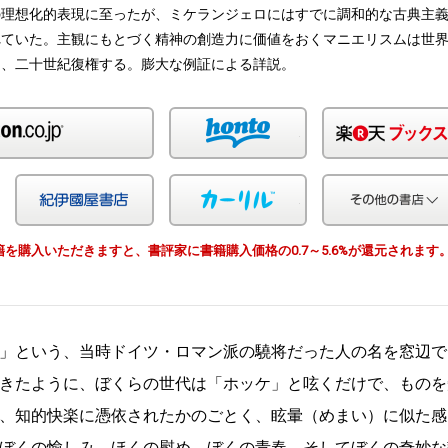
の理想化的表現に至ったが、ミケランジェロにはすでに調和的な古典主
れていた。主観にもとづく精神の創造力に価値をおくマニエリスムは世
し、二十世紀復権する。膨大な例証による詳説。
Amazon
honto
Yahoo!ショッピング
紀伊国屋
カーリル
由で書籍を購入いただきますと、書評家に書籍購入価格の0.7～5.6%が還元されます
」という、当時ドイツ・ロマン派の驍将だった人の名を窓辺で
きたように、ぼくらの世代は「ホッケ」と呟くだけで、ものを
、知的快楽に憑依されたかのごとく、眩暈（めまい）に似た感
ぼくの愉しみ、ほくの慰め、ぼくの青春、そしてぼくの奇妙な