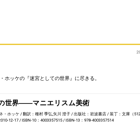
2
・ホッケの『迷宮としての世界』に尽きる。
の世界――マニエリスム美術
ネ・ホッケ
翻訳：種村 季弘,矢川 澄子
出版社：岩波書店
装丁：文庫（51
10-12-17
ISBN-10：4003357515
ISBN-13：978-4003357514