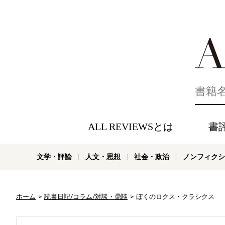
好きな書評
ALL REVIEWSとは
書
文学・評論
人文・思想
社会・政治
ノンフィクシ
ホーム
読書日記/コラム/対談・鼎談
ぼくのロクス・クラシクス