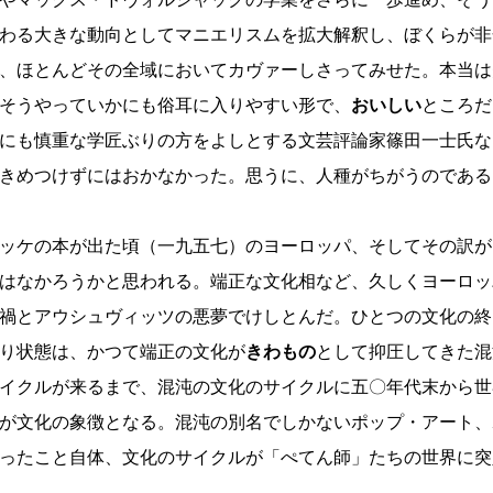
わる大きな動向としてマニエリスムを拡大解釈し、ぼくらが非
、ほとんどその全域においてカヴァーしさってみせた。本当は
そうやっていかにも俗耳に入りやすい形で、
おいしい
ところだ
にも慎重な学匠ぶりの方をよしとする文芸評論家篠田一士氏な
きめつけずにはおかなかった。思うに、人種がちがうのである
ッケの本が出た頃（一九五七）のヨーロッパ、そしてその訳が
はなかろうかと思われる。端正な文化相など、久しくヨーロッ
禍とアウシュヴィッツの悪夢でけしとんだ。ひとつの文化の終
り状態は、かつて端正の文化が
きわもの
として抑圧してきた混
イクルが来るまで、混沌の文化のサイクルに五〇年代末から世
が文化の象徴となる。混沌の別名でしかないポップ・アート、
ったこと自体、文化のサイクルが「ぺてん師」たちの世界に突