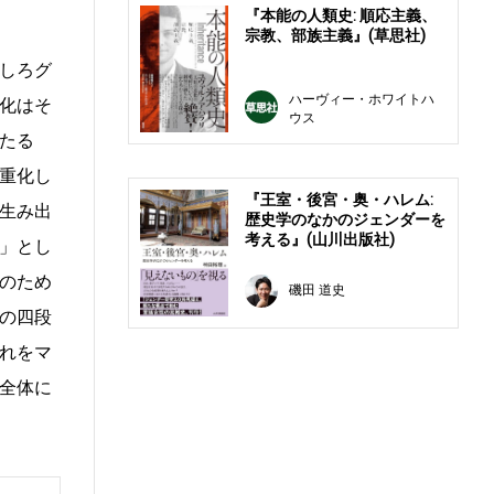
『本能の人類史: 順応主義、
宗教、部族主義』(草思社)
しろグ
ハーヴィー・ホワイトハ
化はそ
ウス
たる
重化し
『王室・後宮・奥・ハレム:
生み出
歴史学のなかのジェンダーを
考える』(山川出版社)
」とし
のため
磯田 道史
の四段
れをマ
全体に