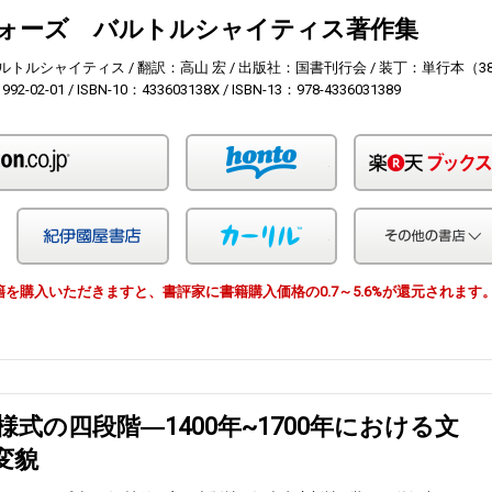
ォーズ バルトルシャイティス著作集
ルトルシャイティス
翻訳：高山 宏
出版社：国書刊行会
装丁：単行本（38
92-02-01
ISBN-10：433603138X
ISBN-13：978-4336031389
Amazon
honto
Yahoo!ショッピング
紀伊国屋
カーリル
由で書籍を購入いただきますと、書評家に書籍購入価格の0.7～5.6%が還元されます
式の四段階―1400年~1700年における文
変貌