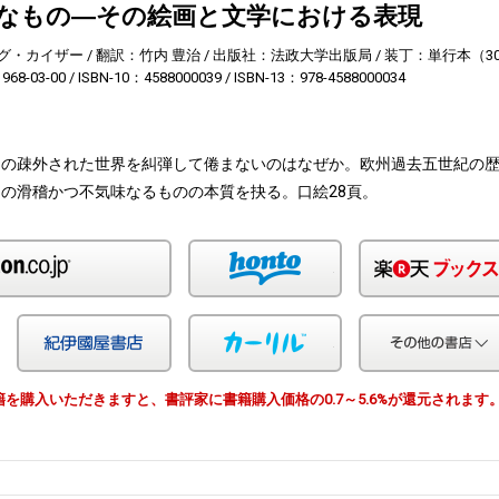
なもの―その絵画と文学における表現
グ・カイザー
翻訳：竹内 豊治
出版社：法政大学出版局
装丁：単行本（30
68-03-00
ISBN-10：4588000039
ISBN-13：978-4588000034
々の疎外された世界を糾弾して倦まないのはなぜか。欧州過去五世紀の
の滑稽かつ不気味なるものの本質を抉る。口絵28頁。
Amazon
honto
Yahoo!ショッピング
紀伊国屋
カーリル
由で書籍を購入いただきますと、書評家に書籍購入価格の0.7～5.6%が還元されます