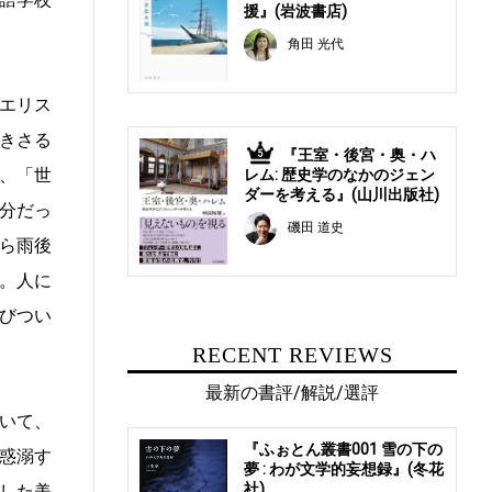
援』(岩波書店)
角田 光代
エリス
きさる
『王室・後宮・奥・ハ
5
、「世
レム: 歴史学のなかのジェン
ダーを考える』(山川出版社)
分だっ
磯田 道史
ら雨後
。人に
びつい
RECENT REVIEWS
最新の書評/解説/選評
いて、
『ふぉとん叢書001 雪の下の
惑溺す
夢 : わが文学的妄想録』(冬花
社)
した美