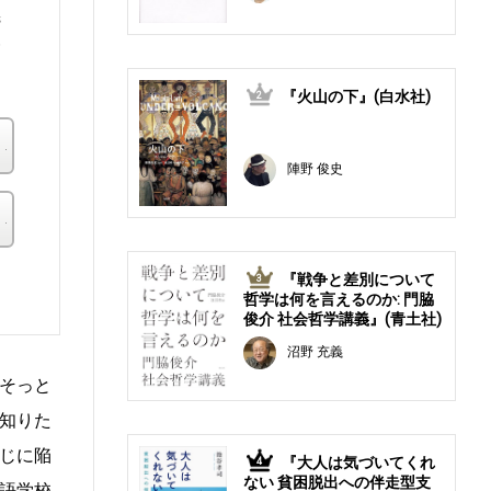
義
界
『火山の下』(白水社)
2
楽天ブックス
陣野 俊史
その他の書店
。
『戦争と差別について
3
哲学は何を言えるのか: 門脇
俊介 社会哲学講義』(青土社)
沼野 充義
そっと
知りた
じに陥
『大人は気づいてくれ
4
ない 貧困脱出への伴走型支
語学校