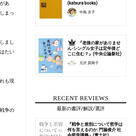
があ
(katsura books)
中島 京子
しまっ
しまし
『老後の家がありませ
5
ん-シングル女子は定年後ど
はたい
こに住む？』(中央公論新社)
元沢 賀南子
れも現
RECENT REVIEWS
最新の書評/解説/選評
戦争の
『戦争と差別について哲学は
何を言えるのか: 門脇俊介 社
会哲学講義』(青土社)