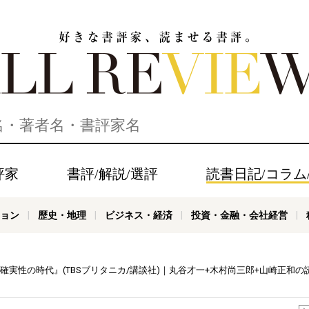
家、読ませる書評。ALL REVIEWS
評家
書評/解説/選評
読書日記/コラム
ョン
歴史・地理
ビジネス・経済
投資・金融・会社経営
確実性の時代』(TBSブリタニカ/講談社)｜丸谷才一+木村尚三郎+山崎正和の