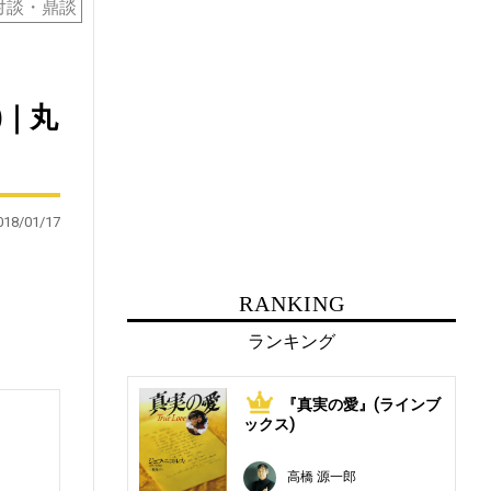
対談・鼎談
)｜丸
018/01/17
RANKING
ランキング
『真実の愛』(ラインブ
1
ックス)
高橋 源一郎