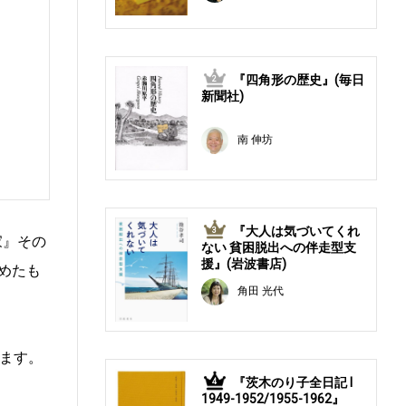
『四角形の歴史』(毎日
2
新聞社)
。
南 伸坊
『大人は気づいてくれ
3
家』その
ない 貧困脱出への伴走型支
援』(岩波書店)
めたも
角田 光代
ます。
『茨木のり子全日記 Ⅰ
4
1949-1952/1955-1962』