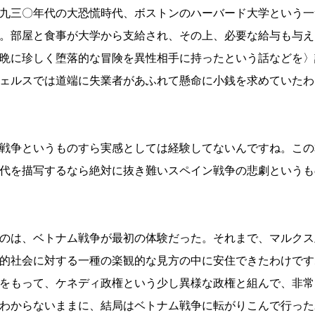
九三〇年代の大恐慌時代、ボストンのハーバード大学という一
。部屋と食事が大学から支給され、その上、必要な給与も与え
晩に珍しく堕落的な冒険を異性相手に持ったという話などを〉
ェルスでは道端に失業者があふれて懸命に小銭を求めていたわ
戦争というものすら実感としては経験してないんですね。この
代を描写するなら絶対に抜き難いスペイン戦争の悲劇というも
のは、ベトナム戦争が最初の体験だった。それまで、マルクス
的社会に対する一種の楽観的な見方の中に安住できたわけです
をもって、ケネディ政権という少し異様な政権と組んで、非常
わからないままに、結局はベトナム戦争に転がりこんで行った