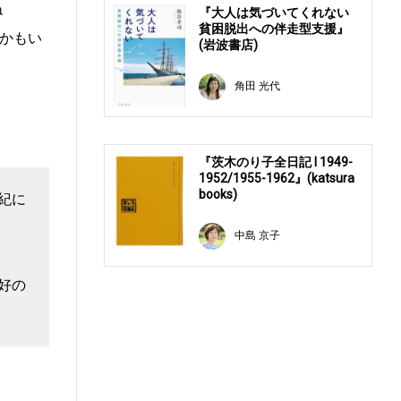
ね
『大人は気づいてくれない
貧困脱出への伴走型支援』
かもい
(岩波書店)
角田 光代
『茨木のり子全日記 Ⅰ 1949-
1952/1955-1962』(katsura
books)
紀に
中島 京子
好の