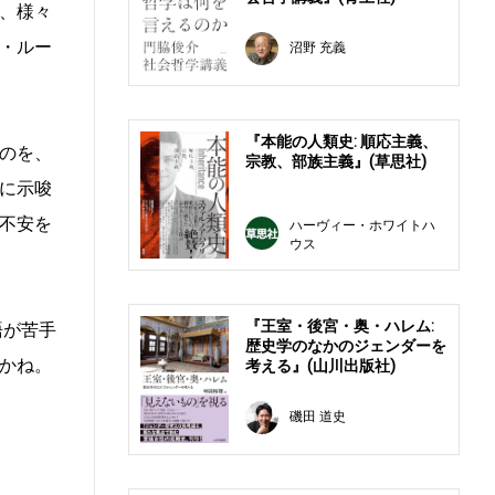
、様々
・ルー
沼野 充義
『本能の人類史: 順応主義、
のを、
宗教、部族主義』(草思社)
に示唆
不安を
ハーヴィー・ホワイトハ
ウス
『王室・後宮・奥・ハレム:
語が苦手
歴史学のなかのジェンダーを
かね。
考える』(山川出版社)
磯田 道史