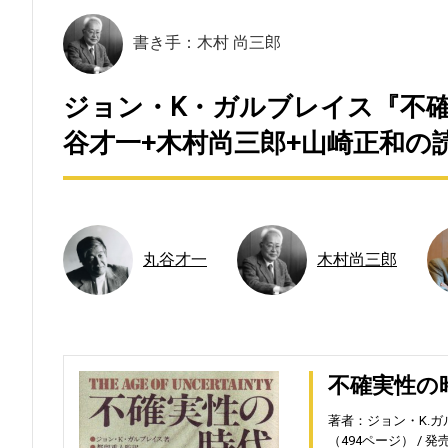
書き手：木村 尚三郎
ジョン・K・ガルブレイス『不確実
谷才一+木村尚三郎+山崎正和の
丸谷才一
木村尚三郎
不確実性の
著者：ジョン・K.ガ
（494ページ）
発売