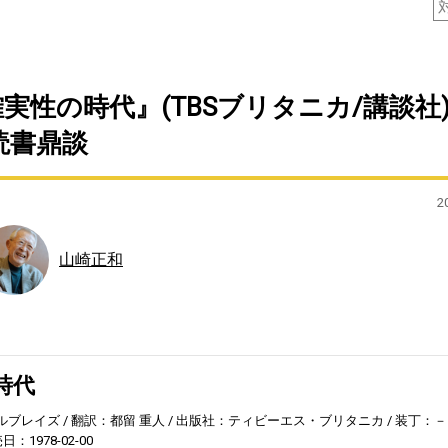
性の時代』(TBSブリタニカ/講談社
読書鼎談
2
山崎正和
時代
ルブレイズ
翻訳：都留 重人
出版社：ティビーエス・ブリタニカ
装丁：－
日：1978-02-00