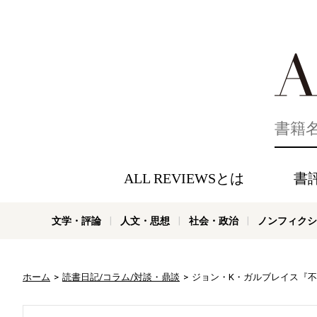
好きな書評
ALL REVIEWSとは
書
文学・評論
人文・思想
社会・政治
ノンフィクシ
ホーム
読書日記/コラム/対談・鼎談
ジョン・K・ガルブレイス『不