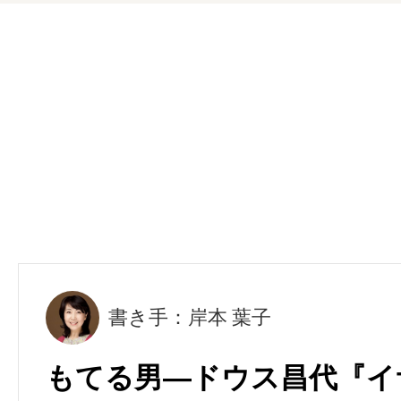
書き手：岸本 葉子
もてる男―ドウス昌代『イ