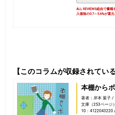
ALL REVIEWS経由
入価格の0.7～5.6%が還
【このコラムが収録されてい
本棚から
著者：岸本 葉子
文庫（253ページ
10：4122043220