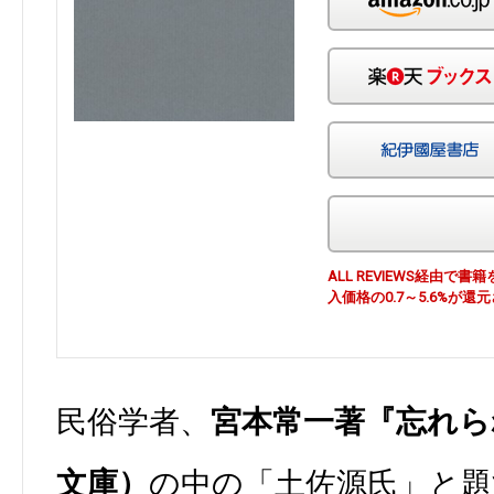
ALL REVIEWS経由
入価格の0.7～5.6%が還
民俗学者、
宮本常一著『忘れら
文庫）
の中の「土佐源氏」と題