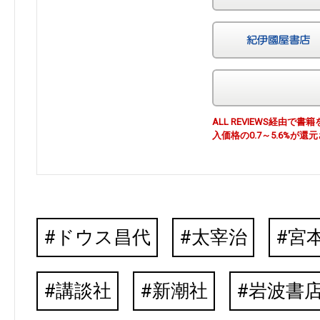
ALL REVIEWS経由
入価格の0.7～5.6%が還
ドウス昌代
太宰治
宮
講談社
新潮社
岩波書