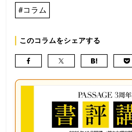
コラム
このコラムをシェアする
Facebook
X（旧
は
Poc
Twitter）
て
な
ブ
ッ
ク
マ
ー
ク