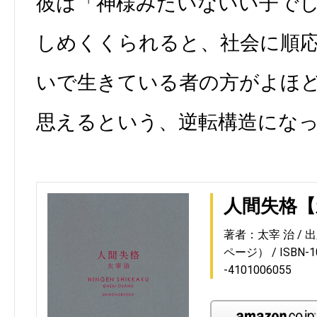
彼は「神様みたいないい子で
しめくくられると、社会に順
いで生きている者の方がよほ
思えるという、逆転構造にな
人間失格【
著者：太宰 治
出
ページ）
ISBN-
-4101006055