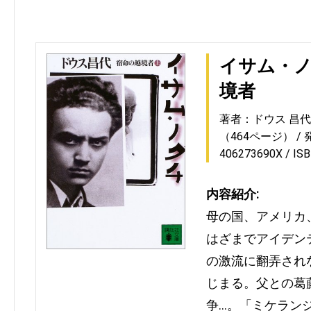
イサム・
境者
著者：ドウス 昌代
（464ページ）
406273690X
IS
内容紹介:
母の国、アメリカ
はざまでアイデン
の激流に翻弄され
じまる。父との葛
争…。「ミケラン