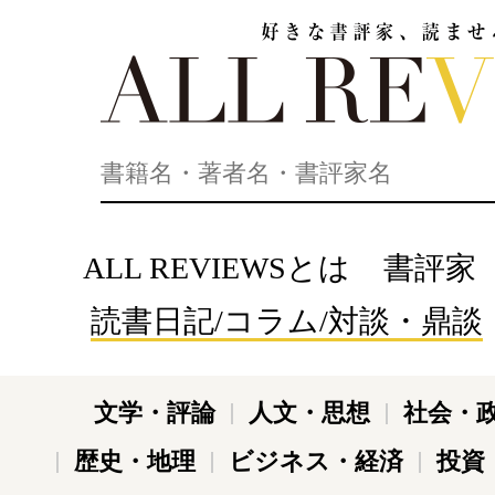
好きな書評家、読ませる書評。ALL REVIEWS
ALL REVIEWSとは
書評家
読書日記/コラム/対談・鼎談
文学・評論
人文・思想
社会・
歴史・地理
ビジネス・経済
投資