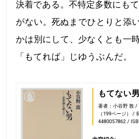
決着である。不特定多数にも
がない。死ぬまでひとりと添
かは別にして、少なくとも一
「もてれば」じゆうぶんだ。
もてない
著者：小谷野 敦
（199ページ）
4480057862
IS