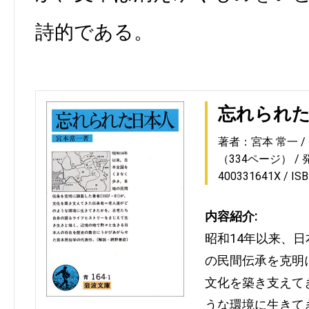
詩的である。
忘れられ
著者：宮本 常一
（334ページ）
400331641X
IS
内容紹介:
昭和14年以来、
の民間伝承を克明に調
文化を築き支えて
うな環境に生きて