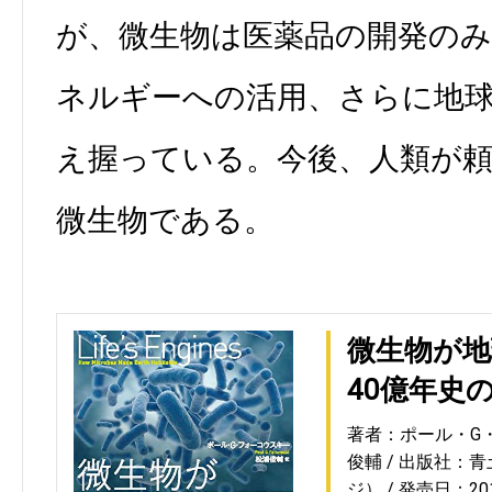
が、微生物は医薬品の開発の
ネルギーへの活用、さらに地
え握っている。今後、人類が
微生物である。
微生物が地
40億年史
著者：ポール・G
俊輔
出版社：青
ジ）
発売日：2015