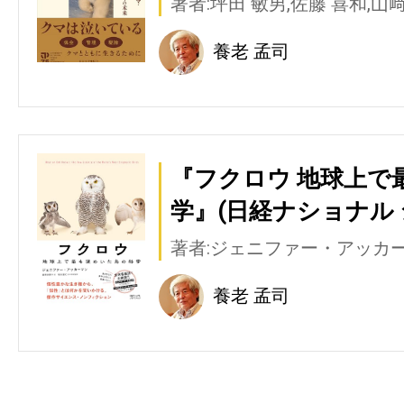
著者:坪田 敏男,佐藤 喜和,山
養老 孟司
『フクロウ 地球上で
学』(日経ナショナル
著者:ジェニファー・アッカ
養老 孟司