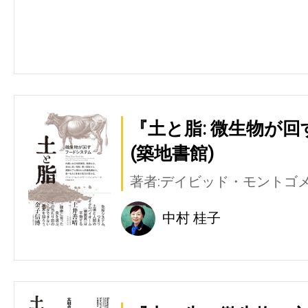
『土と脂: 微生物が
(築地書館)
著者:デイビッド・モントゴ
中村 桂子