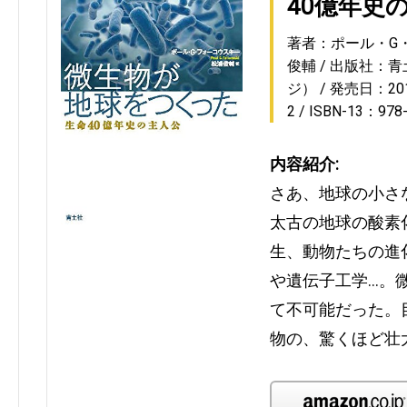
40億年史
著者：ポール・G
俊輔
出版社：青
ジ）
発売日：2015
2
ISBN-13：978
内容紹介:
さあ、地球の小さ
太古の地球の酸素
生、動物たちの進
や遺伝子工学…。
て不可能だった。
物の、驚くほど壮