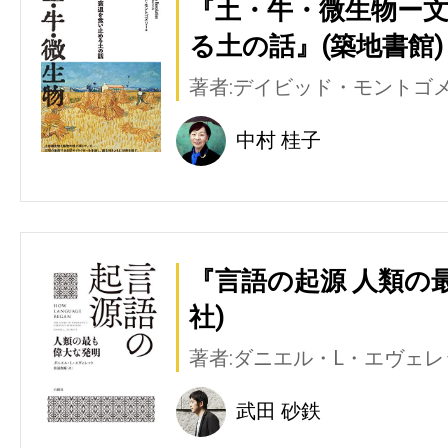
『土・牛・微生物ー
る土の話』(築地書館)
著者:デイビッド・モントゴ
中村 桂子
『言語の起源 人類の
社)
著者:ダニエル・L・エヴェレ
武田 砂鉄