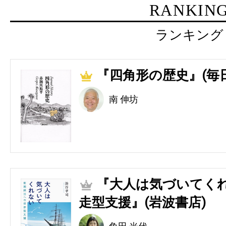
RANKIN
ランキング
『四角形の歴史』(毎
1
南 伸坊
『大人は気づいてくれ
2
走型支援』(岩波書店)