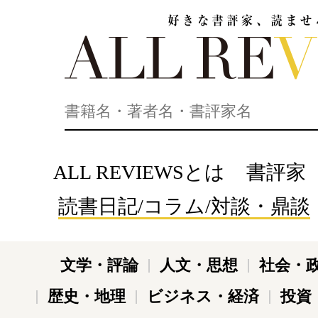
好きな書評家、読ませる書評。ALL REVIEWS
ALL REVIEWSとは
書評家
読書日記/コラム/対談・鼎談
文学・評論
人文・思想
社会・
歴史・地理
ビジネス・経済
投資