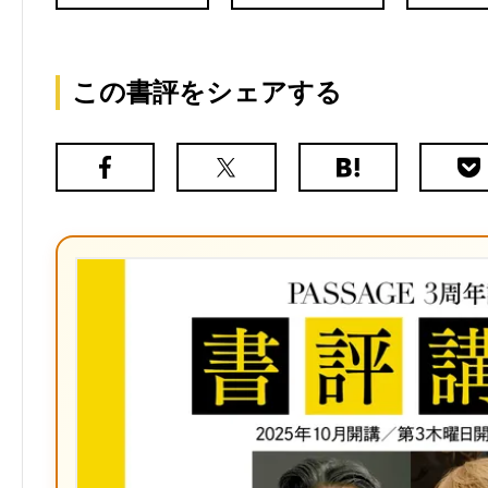
この書評をシェアする
Facebook
X（旧
は
Poc
Twitter）
て
な
ブ
ッ
ク
マ
ー
ク