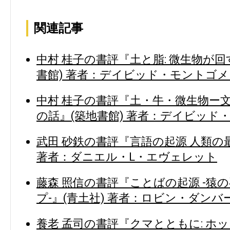
関連記事
中村 桂子の書評『土と脂: 微生物が
書館) 著者：デイビッド・モントゴメ
中村 桂子の書評『土・牛・微生物ー
の話』(築地書館) 著者：デイビッド
武田 砂鉄の書評『言語の起源 人類の
著者：ダニエル・L・エヴェレット
藤森 照信の書評『ことばの起源 -猿
プ-』(青土社) 著者：ロビン・ダンバ
養老 孟司の書評『クマとともに: ホ