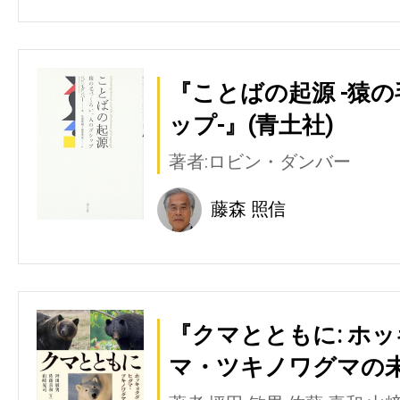
『ことばの起源 -猿
ップ-』(青土社)
著者:ロビン・ダンバー
藤森 照信
『クマとともに: ホ
マ・ツキノワグマの未