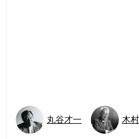
丸谷才一
木