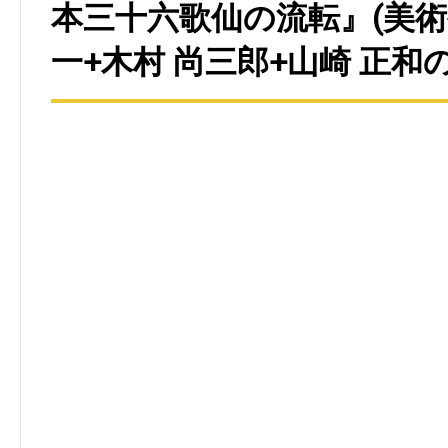
本三十六歌仙の流転』(美術
一+木村 尚三郎+山崎 正和