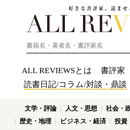
好きな書評家、読ませる書評。ALL REVIEWS
ALL REVIEWSとは
書評家
読書日記/コラム/対談・鼎談
文学・評論
人文・思想
社会・
歴史・地理
ビジネス・経済
投資