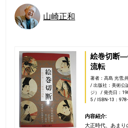
山崎正和
絵巻切断―
流転
著者：高島 光雪,井
出版社：美術公
ジ）
発売日：1984
5
ISBN-13：978
内容紹介:
大正時代、あまり