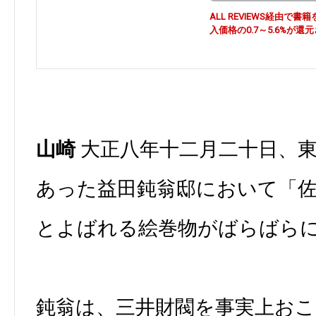
ALL REVIEWS経由
入価格の0.7～5.6%が還
山崎
大正八年十二月二十日、
あった益田鈍翁邸において「佐
とよばれる絵巻物がばらばら
鈍翁は、三井財閥を事実上おこ