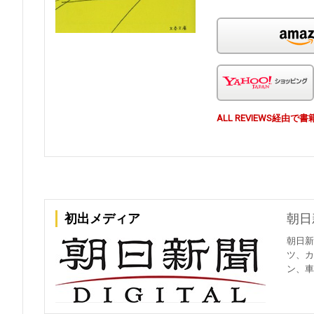
ALL REVIEWS経
初出メディア
朝日
朝日新
ツ、カ
ン、車