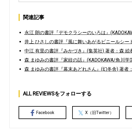
関連記事
永江 朗の書評『デモクラシーのいろは』(KADOKAW
井上 ひさしの書評『風に舞いあがるビニールシート』
中江 有里の書評『みかづき』(集英社) 著者：森 絵
森 まゆみの書評『家紋の話』(KADOKAWA/角川学
森 まゆみの書評『幕末あどれさん』(幻冬舎) 著者
ALL REVIEWSをフォローする
Facebook
X（旧Twitter）