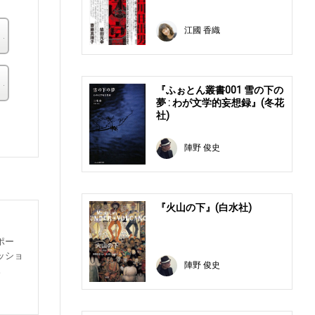
江國 香織
楽天ブックス
その他の書店
『ふぉとん叢書001 雪の下の
夢 : わが文学的妄想録』(冬花
社)
。
陣野 俊史
『火山の下』(白水社)
ポー
ッショ
陣野 俊史
。