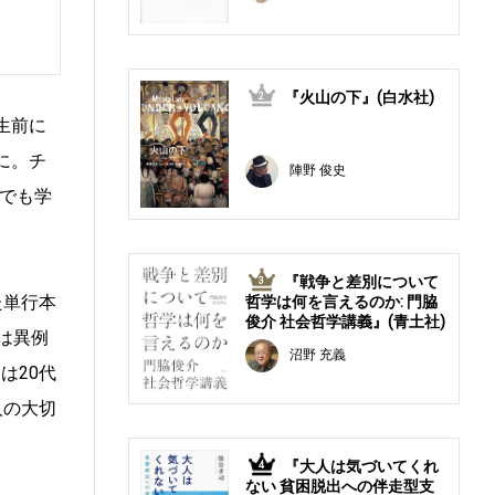
『火山の下』(白水社)
2
生前に
に。チ
陣野 俊史
でも学
『戦争と差別について
3
た単行本
哲学は何を言えるのか: 門脇
俊介 社会哲学講義』(青土社)
は異例
沼野 充義
は20代
人の大切
『大人は気づいてくれ
4
ない 貧困脱出への伴走型支