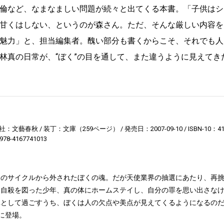
倫など、なまなましい問題が続々と出てくる本書。「子供はシ
甘くはしない、というのが森さん。ただ、そんな厳しい内容を
魅力」と、担当編集者。醜い部分も書くからこそ、それでも人
林真の日常が、“ぼく”の目を通して、また違うように見えてき
社：文藝春秋
装丁：文庫（259ページ）
発売日：2007-09-10
ISBN-10：4
978-4167741013
廻のサイクルから外されたぼくの魂。だが天使業界の抽選にあたり、再
。自殺を図った少年、真の体にホームステイし、自分の罪を思い出さな
真として過ごすうち、ぼくは人の欠点や美点が見えてくるようになるの
に登場。