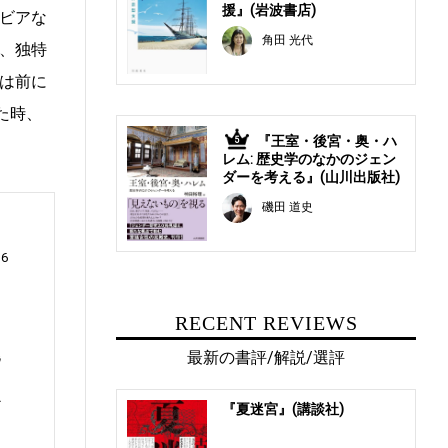
援』(岩波書店)
ビアな
角田 光代
、独特
は前に
た時、
『王室・後宮・奥・ハ
5
レム: 歴史学のなかのジェン
ダーを考える』(山川出版社)
磯田 道史
16
RECENT REVIEWS
挑
最新の書評/解説/選評
け
だ
『夏迷宮』(講談社)