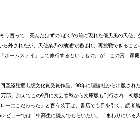
そう言って、死んだはずの“ぼく”の前に現れた優男風の天使。
ルから外されたが、天使業界の抽選で選ばれ、再挑戦できること
「ホームステイ」して修行するというもの。が、この真、家庭
6回産経児童出版文化賞受賞作品。98年に理論社から出版され
2万部。加えてこの9月に文芸春秋から文庫版も刊行され、初版
エローにこだわった」と言う装丁は、書店でも目を引く。読者層
店のレビューでは「中高生に読んでもらいたい」「まわりにいる