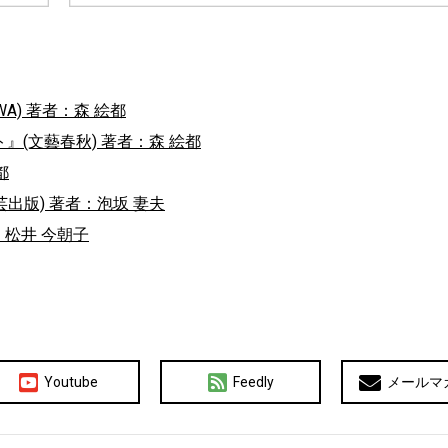
A) 著者：森 絵都
(文藝春秋) 著者：森 絵都
都
芸出版) 著者：泡坂 妻夫
：松井 今朝子
Youtube
Feedly
メールマ