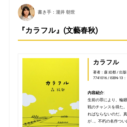
書き手：瀧井 朝世
『カラフル』(文藝春秋)
カラフル
著者：森 絵都
出版
7741016
ISBN-13：
内容紹介:
生前の罪により、輪
戦のチャンスを得た
ればならないのだ。
が…。不朽の名作つい