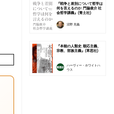
『戦争と差別について哲学は
何を言えるのか: 門脇俊介 社
会哲学講義』(青土社)
沼野 充義
『本能の人類史: 順応主義、
宗教、部族主義』(草思社)
E
ハーヴィー・ホワイトハ
ウス