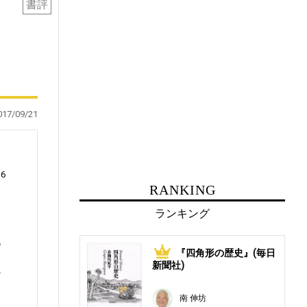
書評
017/09/21
16
RANKING
ランキング
挑
『四角形の歴史』(毎日
1
け
新聞社)
だ
南 伸坊