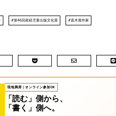
ー
第46回産経児童出版文化賞
直木賞作家
Pocket
メ
LIN
で
ー
送
ル
る
現地満席｜オンライン参加OK
「読む」側から、
「書く」側へ。