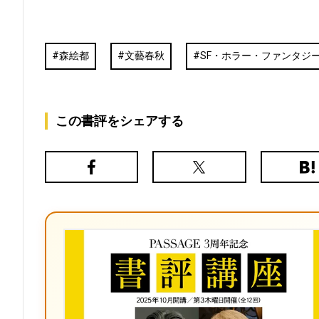
森絵都
文藝春秋
SF・ホラー・ファンタジ
この書評をシェアする
Facebook
X（旧
は
Twitter）
て
な
ブ
ッ
ク
マ
ー
ク