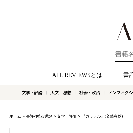
好きな書評
ALL REVIEWSとは
書
文学・評論
人文・思想
社会・政治
ノンフィクシ
ホーム
書評/解説/選評
文学・評論
『カラフル』(文藝春秋)