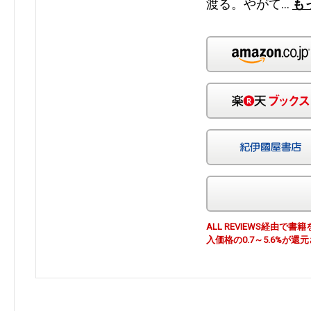
渡る。やがて…
も
ALL REVIEWS経由
入価格の0.7～5.6%が還