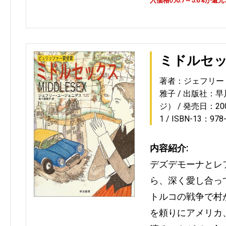
入価格の0.7～5.6%が還
ミドルセ
著者：ジェフリー
雅子
出版社：早
ジ）
発売日：2004
1
ISBN-13：978
内容紹介:
デズデモーナとレ
ら、深く愛し合って
トルコの戦争で村
を頼りにアメリカ