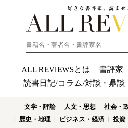
好きな書評家、読ませる書評。ALL REVIEWS
ALL REVIEWSとは
書評家
読書日記/コラム/対談・鼎談
文学・評論
人文・思想
社会・
歴史・地理
ビジネス・経済
投資