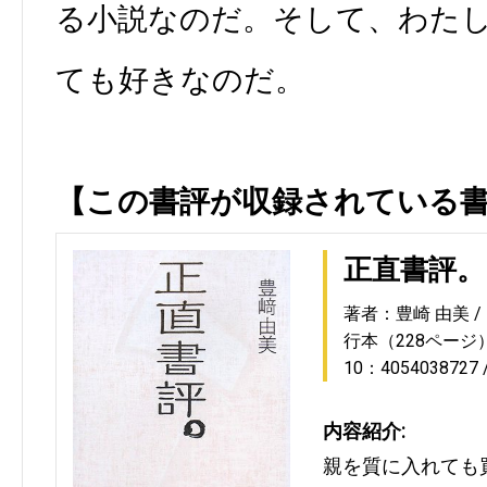
る小説なのだ。そして、わた
ても好きなのだ。
【この書評が収録されている
正直書評。
著者：豊崎 由美
行本（228ページ
10：4054038727
内容紹介:
親を質に入れても