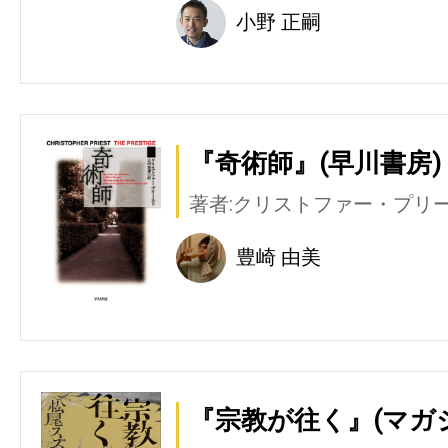
小野 正嗣
『奇術師』(早川書房)
著者:クリストファー・プリ
豊崎 由美
『宗教が往く』(マガ