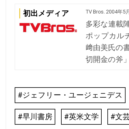
TV Bros. 2004年
初出メディア
多彩な連載
ポップカル
﨑由美氏の
切開金の斧
ジェフリー・ユージェニデス
早川書房
英米文学
文