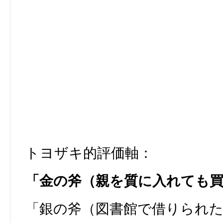
トヨザキ的評価軸：
「金の斧（親を質に入れても
「銀の斧（図書館で借りられ