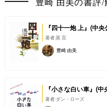
豊崎 由美の書評/
『四十一炮 上』(中央
著者:莫 言
豊崎 由美
『小さな白い車』(中
著者:ダン・ローズ