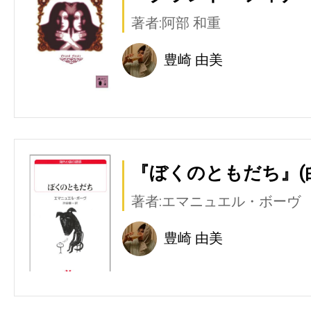
著者:阿部 和重
豊崎 由美
『ぼくのともだち』(
著者:エマニュエル・ボーヴ
豊崎 由美