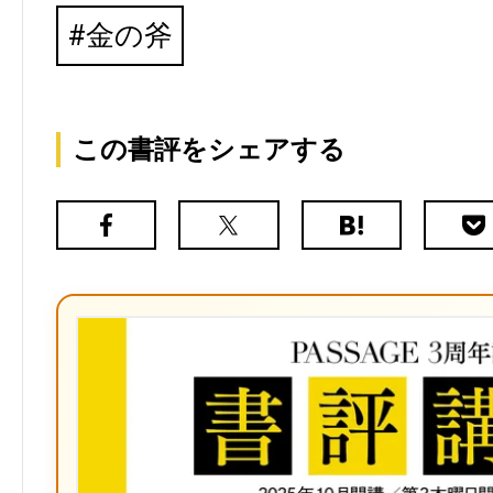
金の斧
この書評をシェアする
Facebook
X（旧
は
Poc
Twitter）
て
な
ブ
ッ
ク
マ
ー
ク