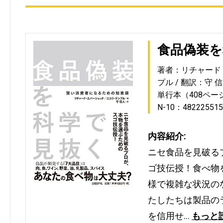
食品偽装を
著者：リチャード
プル
翻訳：守 
単行本（408ペー
N-10：482225515
内容紹介:
ニセ食品を見破る
ゴ技伝授！食べ物
様で複雑な状況の
たしたちは製品の
を信用せ…
もっと