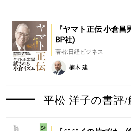
『ヤマト正伝 小倉昌
BP社)
著者:日経ビジネス
楠木 建
平松 洋子の書評/