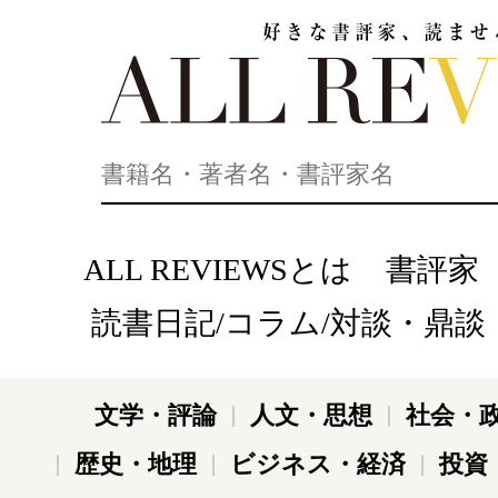
好きな書評家、読ませる書評。ALL REVIEWS
ALL REVIEWSとは
書評家
読書日記/コラム/対談・鼎談
文学・評論
人文・思想
社会・
歴史・地理
ビジネス・経済
投資