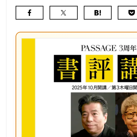
Facebook
X（旧
は
Poc
Twitter）
て
な
ブ
ッ
ク
マ
ー
ク