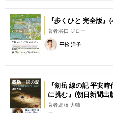
『歩くひと 完全版』(
著者:谷口 ジロー
平松 洋子
『剱岳 線の記 平安
に挑む』(朝日新聞出版
著者:髙橋 大輔