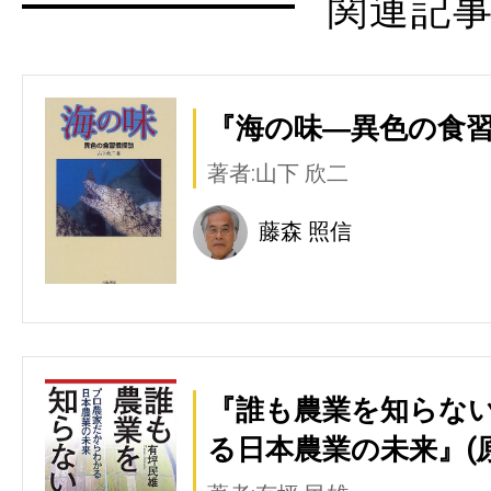
関連記
『海の味―異色の食習
著者:山下 欣二
藤森 照信
『誰も農業を知らない
る日本農業の未来』(