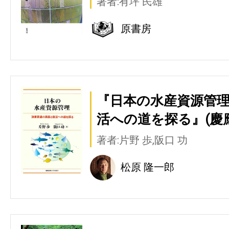
著者:有坪 民雄
原書房
『日本の水産資源管理
活への道を探る』(慶
著者:片野 歩,阪口 功
松原 隆一郎