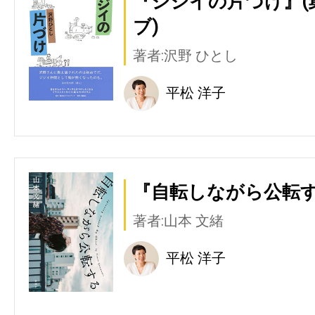
『ジジイの片づけ』(
ブ)
著者:沢野 ひとし
平松 洋子
『自転しながら公転す
著者:山本 文緒
平松 洋子