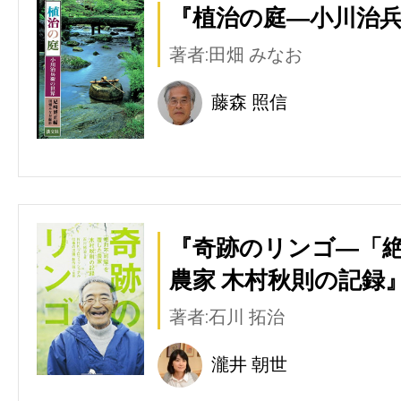
『植治の庭―小川治兵
著者:田畑 みなお
藤森 照信
『奇跡のリンゴ―「
農家 木村秋則の記録』
著者:石川 拓治
瀧井 朝世