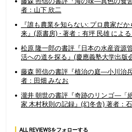
藤森 照信の書評『海の味―異色の食習
者：山下 欣二
『誰も農業を知らない: プロ農家だ
来』(原書房) - 著者：有坪 民雄 によ
松原 隆一郎の書評『日本の水産資源管
活への道を探る』(慶應義塾大学出版会)
藤森 照信の書評『植治の庭―小川治兵
者：田畑 みなお
瀧井 朝世の書評『奇跡のリンゴ―「
家 木村秋則の記録』(幻冬舎) 著者：石
ALL REVIEWSをフォローする