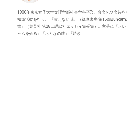
1980年東京女子大学文理学部社会学科卒業。食文化や文芸
執筆活動を行う。 『買えない味』（筑摩書房 第16回Bunka
書』（集英社 第28回講談社エッセイ賞受賞）。主著に『お
ャムを煮る』『おとなの味』『焼き…