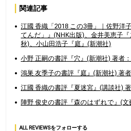
関連記事
江國 香織「2018 この3冊」｜佐野
てんだ」』(NHK出版)、金井美恵子
秋)、小山田浩子『庭』(新潮社)
小野 正嗣の書評『穴』(新潮社) 著者
鴻巣 友季子の書評『庭』(新潮社) 著
江國 香織の書評『夏迷宮』(講談社) 
陣野 俊史の書評『森のはずれで』(文藝
ALL REVIEWSをフォローする