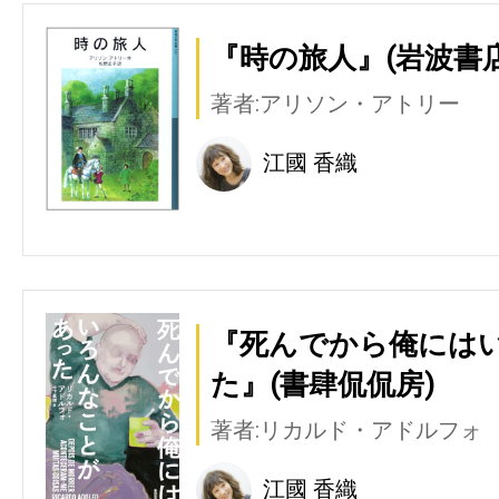
『時の旅人』(岩波書店
著者:アリソン・アトリー
江國 香織
『死んでから俺には
た』(書肆侃侃房)
著者:リカルド・アドルフォ
江國 香織