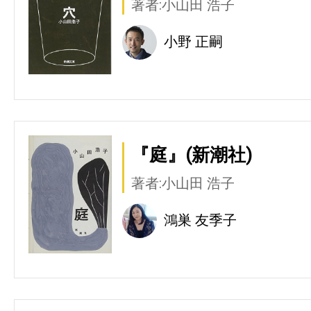
著者:小山田 浩子
小野 正嗣
『庭』(新潮社)
著者:小山田 浩子
鴻巣 友季子