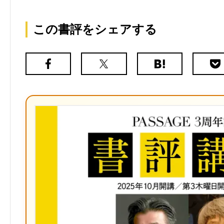
この書評をシェアする
Facebook
X（旧
は
Poc
Twitter）
て
な
ブ
ッ
ク
マ
ー
ク