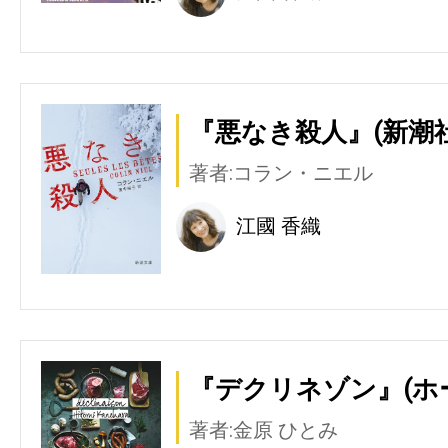
『悪なき殺人』(新潮社
著者:コラン・ニエル
江國 香織
『デクリネゾン』(ホ
著者:金原 ひとみ