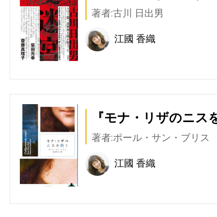
著者:古川 日出男
江國 香織
『モナ・リザのニスを
著者:ポール・サン・ブリス
江國 香織