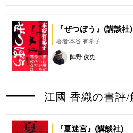
『ぜつぼう』(講談社)
著者:本谷 有希子
陣野 俊史
江國 香織の書評/
『夏迷宮』(講談社)