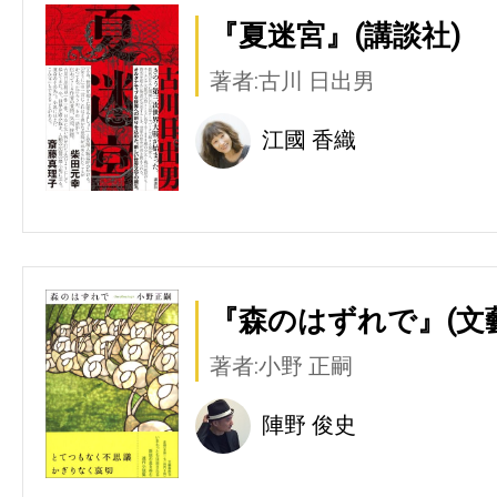
『夏迷宮』(講談社)
著者:古川 日出男
江國 香織
『森のはずれで』(文
著者:小野 正嗣
陣野 俊史