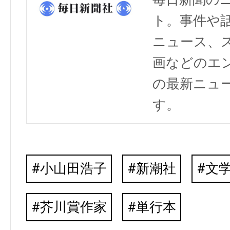
ト。事件や
ニュース、
画などのエ
の最新ニュ
す。
小山田浩子
新潮社
文
芥川賞作家
単行本