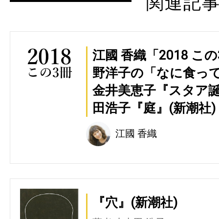
関連記
江國 香織「2018 
野洋子の「なに食って
金井美恵子『スタア誕
田浩子『庭』(新潮社)
江國 香織
『穴』(新潮社)