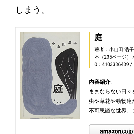
しまう。
庭
著者：小山田 浩子
本（235ページ）
0：4103336439
内容紹介:
ままならない日々
虫や草花や動物達
不可思議な世界。