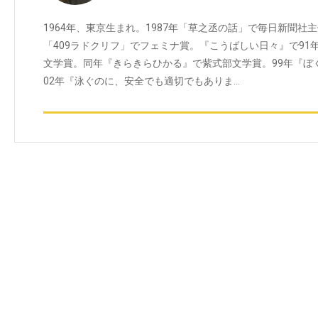
1964年、東京生まれ。1987年「草之丞の話」で毎日新聞社
「409ラドクリフ」でフェミナ賞。『こうばしい日々』で91
文学賞。同年『きらきらひかる』で紫式部文学賞。99年『ぼ
02年『泳ぐのに、安全でも適切でもありま…