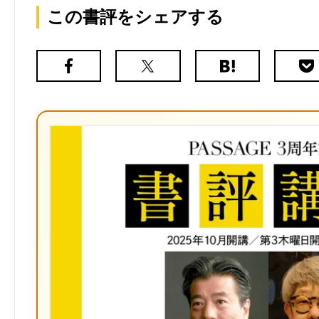
この書評をシェアする
Facebook
X（旧
は
Poc
Twitter）
て
な
ブ
ッ
ク
マ
ー
ク