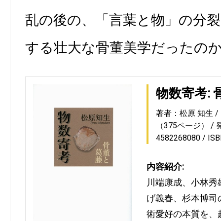
乱の後の、「言葉と物」の分裂
する壮大な骨董美学だったの
物数寄考:
著者：松原 知生
（375ページ）
4582268080
IS
内容紹介:
川端康成、小林秀
げ義春、杉本博司
術愛好の本質を、