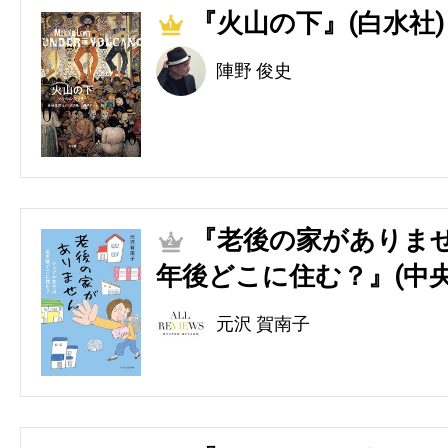
『火山の下』(白水社)
1
陣野 俊史
『老後の家がありませ
2
年後どこに住む？』(中央
元沢 賀南子