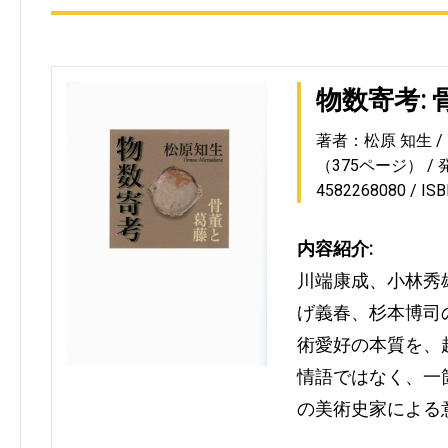
物数寄考:
著者：松原 知生
（375ページ）
4582268080
IS
内容紹介:
川端康成、小林秀
げ義春、杉本博司
術愛好の本質を、
情語ではなく、一
の美術史家による