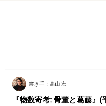
書き手：高山 宏
『物数寄考: 骨董と葛藤』(