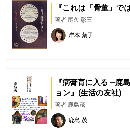
『これは「骨董」では
著者:尾久 彰三
岸本 葉子
『病膏肓に入る ─鹿
ョン』(生活の友社)
著者:鹿島茂
鹿島 茂