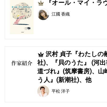
『オール・マイ・ラヴ
3
江國 香織
沢村 貞子『わたしの
4
社)、『貝のうた』 (河
道づれ』(筑摩書房)、山
う人』(新潮社)、他
平松 洋子