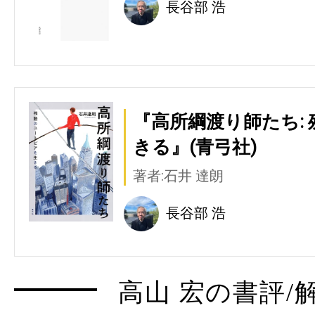
長谷部 浩
『高所綱渡り師たち:
きる』(青弓社)
著者:石井 達朗
長谷部 浩
高山 宏の書評/