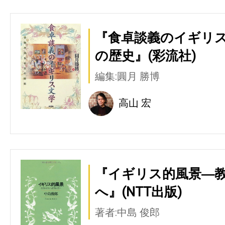
『食卓談義のイギリス
の歴史』(彩流社)
編集:圓月 勝博
高山 宏
『イギリス的風景―
へ』(NTT出版)
著者:中島 俊郎