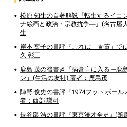
松原 知生の自著解説『転生するイコ
ナ絵画と政治・宗教抗争―』(名古屋大
生
岸本 葉子の書評『これは「骨董」では
久 彰三
鹿島 茂の後書き『病膏肓に入る ─
ン』(生活の友社) 著者：鹿島茂
陣野 俊史の書評『1974フットボール
者：西部 謙司
長谷部 浩の書評『東京漫才全史』(筑摩