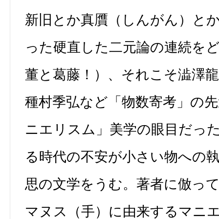
新旧とか真贋（しんがん）と
った硬直した二元論の連続を
董と葛藤！）、それこそ澁澤龍
種村季弘など「物数寄考」の先
ニエリスム」美学の眼目だっ
る時代の不安が小さい物への
思の文学をうむ。著者に倣っ
マヌス（手）に由来するマニ