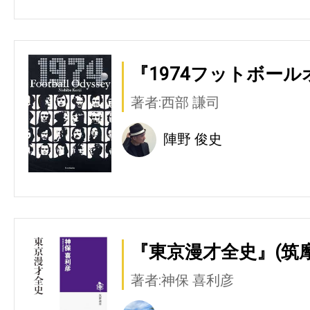
『1974フットボール
著者:西部 謙司
陣野 俊史
『東京漫才全史』(筑
著者:神保 喜利彦