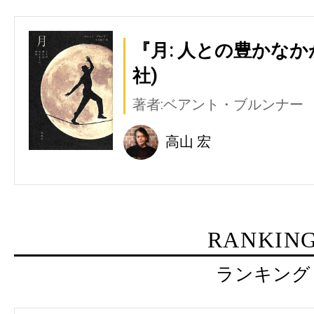
『月: 人との豊かな
社)
著者:ベアント・ブルンナー
高山 宏
RANKIN
ランキング