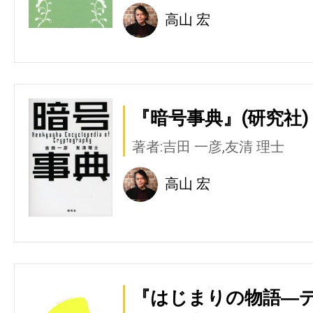
高山 宏
『暗号事典』(研究社)
著者:吉田 一彦,友清 理士
高山 宏
『はじまりの物語―デ