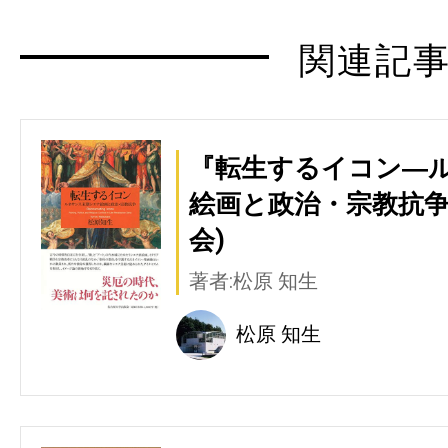
関連記
『転生するイコン―
絵画と政治・宗教抗争
会)
著者:松原 知生
松原 知生