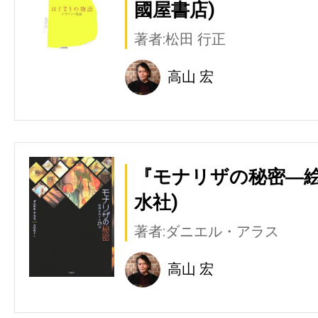
國屋書店)
著者:松田 行正
高山 宏
『モナリザの秘密―絵
水社)
著者:ダニエル・アラス
高山 宏