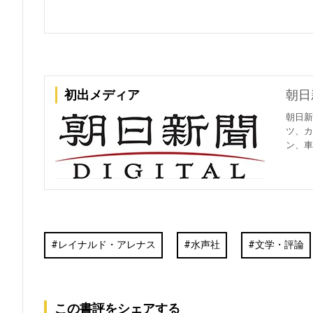
初出メディア
朝日
朝日新
ツ、カ
ン、車
レイナルド・アレナス
水声社
文学・評論
この書評をシェアする