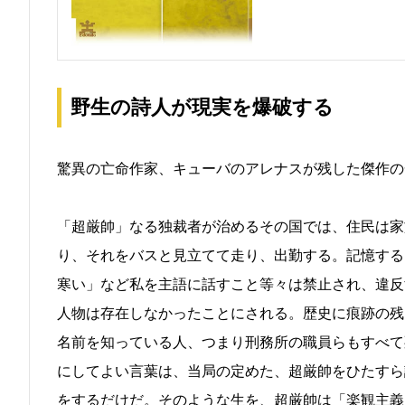
野生の詩人が現実を爆破する
驚異の亡命作家、キューバのアレナスが残した傑作の
「超厳帥」なる独裁者が治めるその国では、住民は家
り、それをバスと見立てて走り、出勤する。記憶する
寒い」など私を主語に話すこと等々は禁止され、違反
人物は存在しなかったことにされる。歴史に痕跡の残
名前を知っている人、つまり刑務所の職員らもすべて
にしてよい言葉は、当局の定めた、超厳帥をひたすら
をするだけだ。そのような生を、超厳帥は「楽観主義