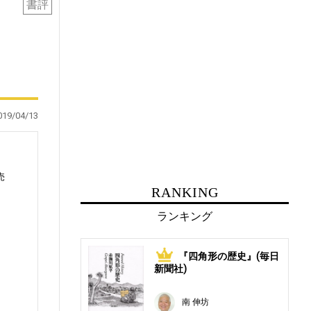
書評
019/04/13
売
RANKING
ランキング
『四角形の歴史』(毎日
1
る
新聞社)
南 伸坊