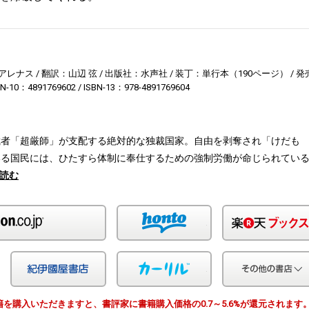
アレナス
翻訳：山辺 弦
出版社：水声社
装丁：単行本（190ページ）
発
BN-10：4891769602
ISBN-13：978-4891769604
裁者「超厳師」が支配する絶対的な独裁国家。自由を剥奪され「けだも
いる国民には、ひたすら体制に奉仕するための強制労働が命じられてい
読む
Amazon
honto
Yahoo!ショッピング
紀伊国屋
カーリル
由で書籍を購入いただきますと、書評家に書籍購入価格の0.7～5.6%が還元されます