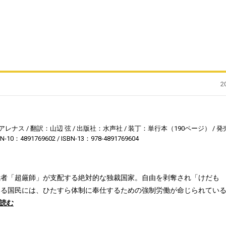
2
アレナス
翻訳：山辺 弦
出版社：水声社
装丁：単行本（190ページ）
発
BN-10：4891769602
ISBN-13：978-4891769604
裁者「超厳師」が支配する絶対的な独裁国家。自由を剥奪され「けだも
いる国民には、ひたすら体制に奉仕するための強制労働が命じられてい
読む