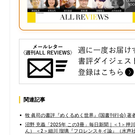
関連記事
牧 眞司の書評『めくるめく世界』(国書刊行会) 
沼野 充義「2025年 この3冊」毎日新聞｜＜1
ん） ＜2＞細川 瑠璃『フロレンスキイ論』（水声