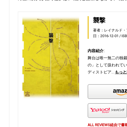
襲撃
著者：レイナルド・
日：2016-12-01
IS
内容紹介:
舞台は唯一無二の独
の」として扱われて
ディストピア…
もっと
ALL REVIEWS経