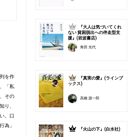
『大人は気づいてくれ
2
ない 貧困脱出への伴走型支
援』(岩波書店)
角田 光代
列を作
『真実の愛』(ラインブ
3
ックス)
、「私
、その
高橋 源一郎
知り、
い。口
行為」
『火山の下』(白水社)
4