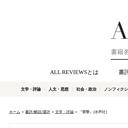
好きな書評
ALL REVIEWSとは
書
文学・評論
人文・思想
社会・政治
ノンフィクシ
ホーム
書評/解説/選評
文学・評論
『襲撃』(水声社)