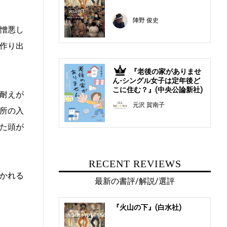
陣野 俊史
憎悪し
作り出
『老後の家がありませ
5
ん-シングル女子は定年後ど
こに住む？』(中央公論新社)
耐えが
元沢 賀南子
所の入
た頭が
RECENT REVIEWS
かれる
最新の書評/解説/選評
『火山の下』(白水社)