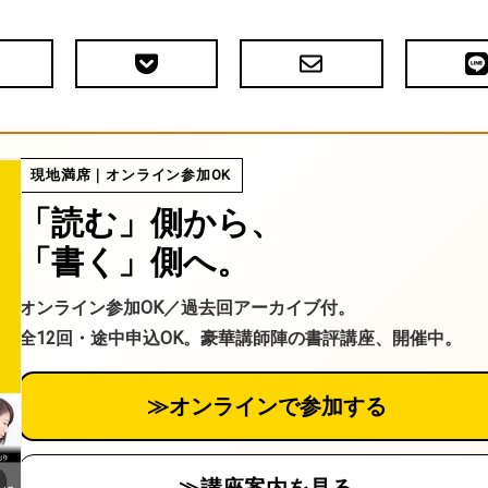
Pocket
メ
LIN
で
ー
送
ル
る
現地満席｜オンライン参加OK
「読む」側から、
「書く」側へ。
オンライン参加OK／過去回アーカイブ付。
全12回・途中申込OK。豪華講師陣の書評講座、開催中。
≫オンラインで参加する