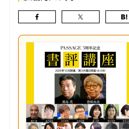
Facebook
X（旧
は
Twitter）
て
な
ブ
ッ
ク
マ
ー
ク