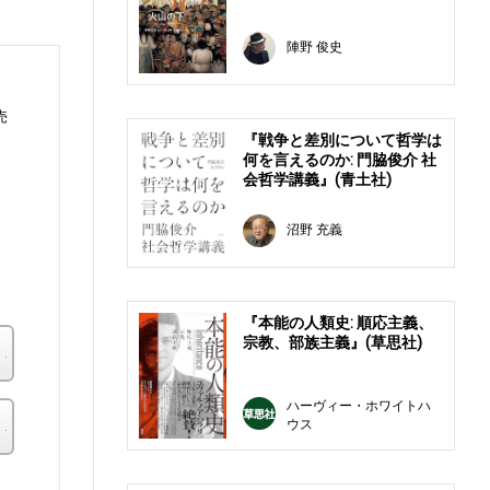
陣野 俊史
売
『戦争と差別について哲学は
何を言えるのか: 門脇俊介 社
会哲学講義』(青土社)
沼野 充義
る
『本能の人類史: 順応主義、
宗教、部族主義』(草思社)
楽天ブックス
ハーヴィー・ホワイトハ
その他の書店
ウス
。