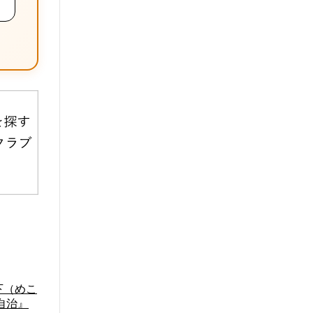
下（めこ
自治』