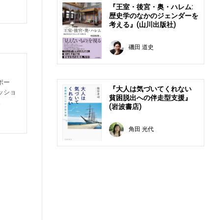
『王室・後宮・奥・ハレム:
歴史学のなかのジェンダーを
考える』(山川出版社)
磯田 道史
ポー
『大人は気づいてくれない
ッショ
貧困脱出への伴走型支援』
。
(岩波書店)
角田 光代