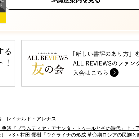
≫講座案内を見る
著者：レイナルド・アレナス
＞押川 典昭『プラムディヤ・アナンタ・トゥールとその時代』上・
社） ＜3＞村田 優樹『ウクライナの形成 革命期ロシアの民族と