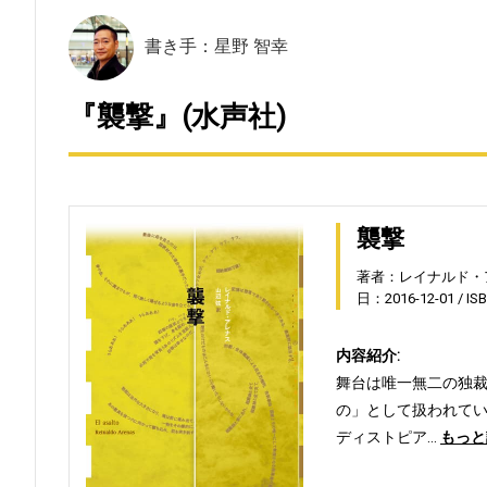
書き手：星野 智幸
『襲撃』(水声社)
襲撃
著者：レイナルド・
日：2016-12-01
IS
内容紹介:
舞台は唯一無二の独
の」として扱われて
ディストピア…
もっと