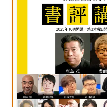
マ
ー
ク