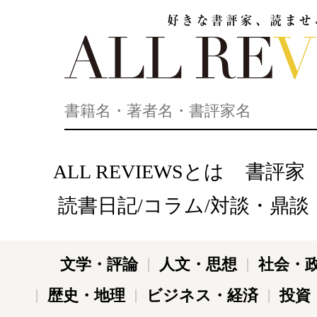
好きな書評家、読ませる書評。ALL REVIEWS
ALL REVIEWSとは
書評家
読書日記/コラム/対談・鼎談
文学・評論
人文・思想
社会・
歴史・地理
ビジネス・経済
投資