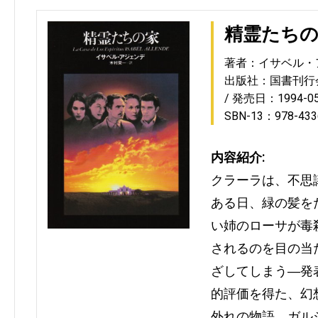
精霊たち
著者：イサベル・
出版社：国書刊行
発売日：1994-05
SBN-13：978-433
内容紹介:
クラーラは、不思
ある日、緑の髪を
い姉のローサが毒
されるのを目の当
ざしてしまう―発
的評価を得た、幻
外れの物語。ガル