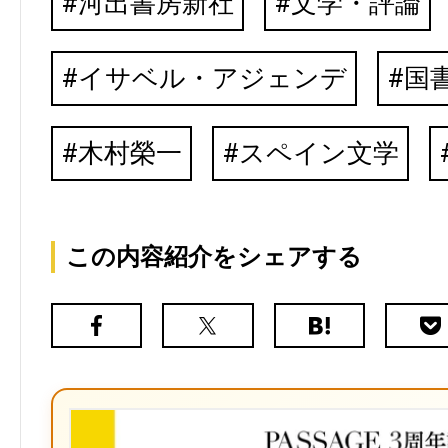
河出書房新社
文学・評論
イサベル・アジェンデ
国
木村榮一
スペイン文学
この内容紹介をシェアする
Facebook
X（旧
は
Poc
Twitter）
て
な
ブ
ッ
ク