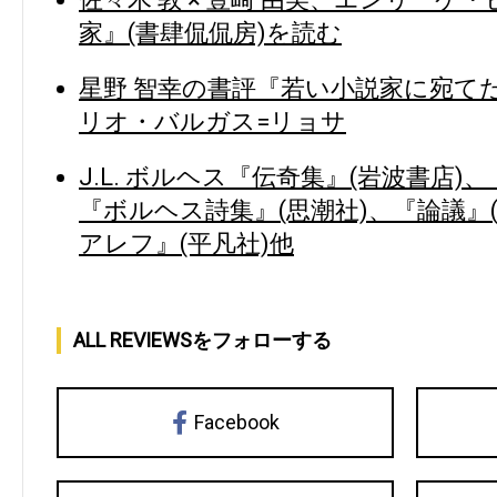
家』(書肆侃侃房)を読む
星野 智幸の書評『若い小説家に宛てた
リオ・バルガス=リョサ
J.L. ボルヘス『伝奇集』(岩波書店)
『ボルヘス詩集』(思潮社)、『論議』
アレフ』(平凡社)他
ALL REVIEWSをフォローする
Facebook