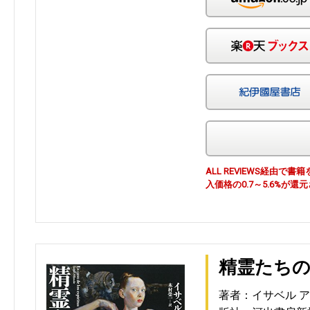
ALL REVIEWS経由
入価格の0.7～5.6%が還
精霊たちの
著者：イサベル 