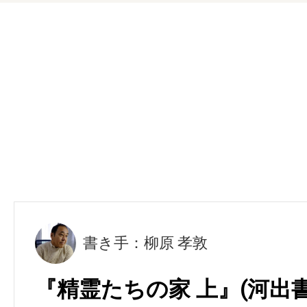
書き手：柳原 孝敦
『精霊たちの家 上』(河出