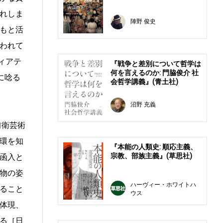
れしま
陣野 俊史
もと活
われて
ィアテ
『戦争と差別について哲学は
何を言えるのか: 門脇俊介 社
に唸る
会哲学講義』(青土社)
沼野 充義
前衛芸術
環を知
『本能の人類史: 順応主義、
宗教、部族主義』(草思社)
函入と
物の姿
ハーヴィー・ホワイトハ
ること
ウス
体現、
る［日