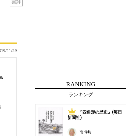
書評
019/11/29
SB
RANKING
ランキング
美
『四角形の歴史』(毎日
1
人
新聞社)
明
南 伸坊