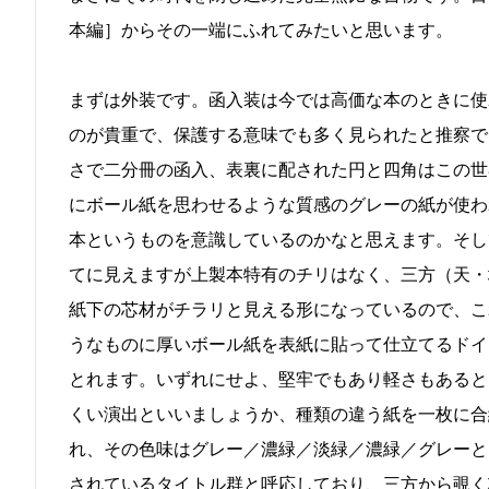
本編］からその一端にふれてみたいと思います。
まずは外装です。函入装は今では高価な本のときに使
のが貴重で、保護する意味でも多く見られたと推察で
さで二分冊の函入、表裏に配された円と四角はこの世
にボール紙を思わせるような質感のグレーの紙が使わ
本というものを意識しているのかなと思えます。そし
てに見えますが上製本特有のチリはなく、三方（天・
紙下の芯材がチラリと見える形になっているので、こ
うなものに厚いボール紙を表紙に貼って仕立てるドイ
とれます。いずれにせよ、堅牢でもあり軽さもあると
くい演出といいましょうか、種類の違う紙を一枚に合
れ、その色味はグレー／濃緑／淡緑／濃緑／グレーと
されているタイトル群と呼応しており、三方から覗く