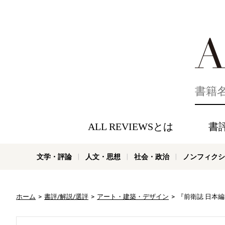
好きな書評
ALL REVIEWSとは
書
文学・評論
人文・思想
社会・政治
ノンフィクシ
ホーム
書評/解説/選評
アート・建築・デザイン
『前衛誌 日本編