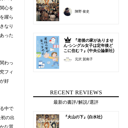
関心を
陣野 俊史
を躍ら
きなり
あった
『老後の家がありませ
5
ん-シングル女子は定年後ど
こに住む？』(中央公論新社)
元沢 賀南子
関わっ
究フィ
が好
RECENT REVIEWS
最新の書評/解説/選評
る中で
『火山の下』(白水社)
最初の出
かな質