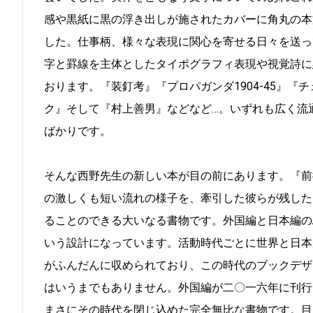
感や黒紙に黒の浮き出しが施されたカバーに角丸の本
した。仕事柄、様々な表現に関心を寄せる日々を送っ
字と罫線を主体としたタイポグラフィ表現や視覚詩に
おります。『装釘考』『プロパガンダ1904-45』
ク』そして『村上善男』などなど…。いずれも広く流
ばかりです。
そんな西野先生の新しい本が目の前にあります。『前
の激しくも短い流れの様子を、牽引した彼らが残した
ることのできる大いなる書物です。外国編と日本編の
いう設計になっています。活動時代ごとに世界と日本
がふんだんに収められており、この時代のブックデザ
はいうまでもありません。外国編が二〇一六年に刊行
まさにその時代を閉じ込めた完全無比な書物です。目