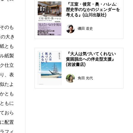
『王室・後宮・奥・ハレム:
歴史学のなかのジェンダーを
考える』(山川出版社)
そのも
磯田 道史
型の大き
紙とも
『大人は気づいてくれない
ル紙製
貧困脱出への伴走型支援』
(岩波書店)
ク仕立
り、表
角田 光代
似たよ
かとも
ともに
ておら
に配置
ラフィ