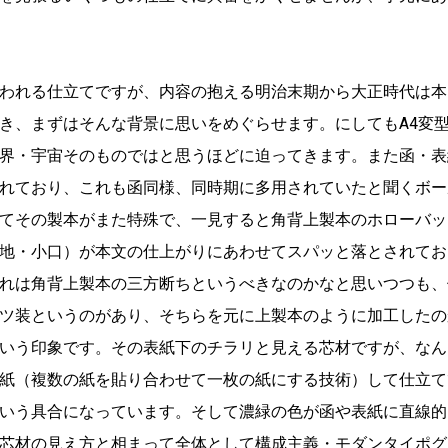
われる仕立てですが、内容の抱える明治末期から大正時代は本
き、まずはそんな背景に思いをめぐらせます。にしてもA4変
界・宇宙そのものではと思うほどに迫ってきます。また函・表
れており、これも函同様、同時期に多用されていたと聞くボー
てその製本がまた特殊で、一見すると角背上製本のホローバッ
地・小口）が本文の仕上がりにあわせてスパッと落とされてお
れは角背上製本の三方断ちというべきなのかなと思いつつも、
ツ装というのがあり、そちらを元に上製本のように加工したの
いう印象です。その表紙下のチラリと見える芯材ですが、なん
紙（複数の紙を貼り合わせて一枚の紙にする技術）して仕立て
いう具合になっています。そして濃緑の色が函や表紙に直線的
芯材の見え方と相まって全体として構成主義・モダンタイポグ