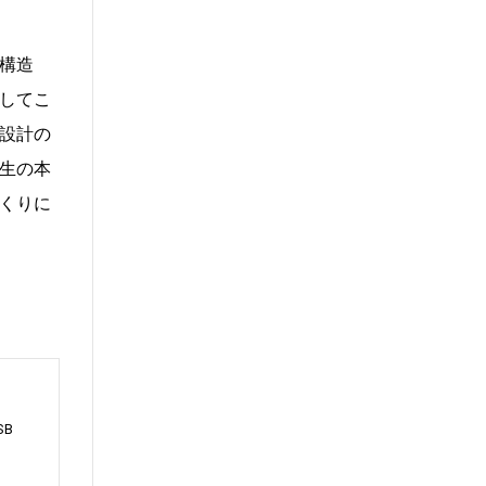
構造
してこ
設計の
生の本
くりに
SB