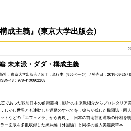
・構成主義』(東京大学出版会)
2
編: 未来派・ダダ・構成主義
版社：東京大学出版会
装丁：単行本（956ページ）
発売日：2019-09-25
I
ISBN-13：978-4130802208
光芒であった戦前日本の前衛芸術．鷗外の未来派紹介からプロレタリア
の，しかし世界とも連動した運動のすべてを，彼らが残した機関誌・同
レットなどの「エフェメラ」から再現し，日本の前衛芸術運動の様相を
カラー図版を多数収録した姉妹編［外国編］と同様の函入美麗豪華本．