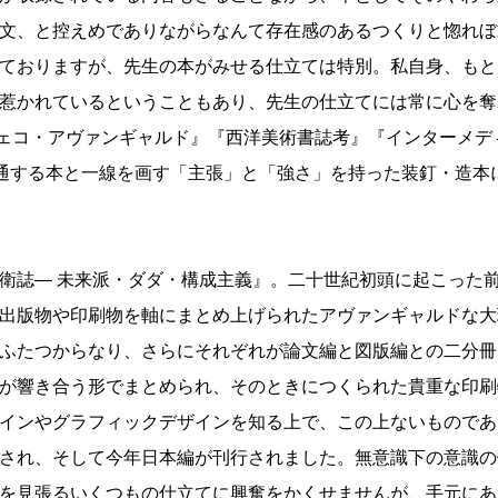
文、と控えめでありながらなんて存在感のあるつくりと惚れぼ
ておりますが、先生の本がみせる仕立ては特別。私自身、もと
惹かれているということもあり、先生の仕立てには常に心を奪
『チェコ・アヴァンギャルド』『西洋美術書誌考』『インターメデ
通する本と一線を画す「主張」と「強さ」を持った装釘・造本
衛誌― 未来派・ダダ・構成主義』。二十世紀初頭に起こった
出版物や印刷物を軸にまとめ上げられたアヴァンギャルドな大
ふたつからなり、さらにそれぞれが論文編と図版編との二分冊
が響き合う形でまとめられ、そのときにつくられた貴重な印刷
インやグラフィックデザインを知る上で、この上ないものであ
され、そして今年日本編が刊行されました。無意識下の意識の
を見張るいくつもの仕立てに興奮をかくせませんが、手元にあ