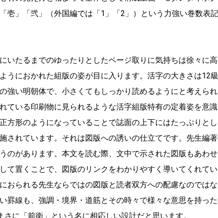
「壱」「弐」（外国編では「1」「2」）という力強い巻数表
にいたるまでのゆったりとしたページ取りに気持ちは徐々に高
ようにおかれた組版の姿が目に入ります。活字の大きさは12級
の強い明朝体で、小さくてもしっかり読めるようにと考えられ
れている印刷物に見られるような活字組版特有の定着姿を意識
正方形のようになっていることで誌面の上下にはたっぷりとし
施されています。それは図版への誘いの仕立てです。先生編著
うのがあります。本文を読む際、文中で示された図版もあわせ
して置くことで、図版のリンクをわかりやすく導いてくれてい
におられる先生ならではの図版と読者双方への配慮なのではな
い罫線も、強調・境界・道筋とその時々で様々な意思を持った
まさに「前衛」という名に相応しい設計だと思います。