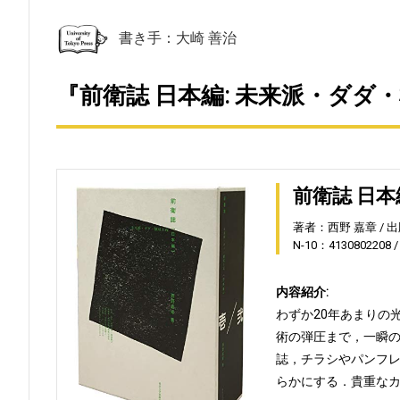
書き手：大崎 善治
『前衛誌 日本編: 未来派・ダダ
前衛誌 日本
著者：西野 嘉章
出
N-10：4130802208
内容紹介:
わずか20年あまりの
術の弾圧まで，一瞬
誌，チラシやパンフ
らかにする．貴重な