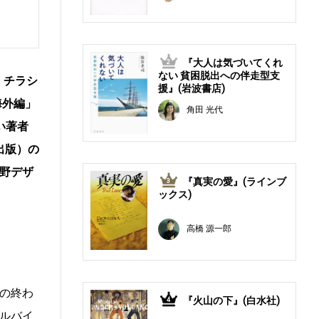
『大人は気づいてくれ
2
ない 貧困脱出への伴走型支
、チラシ
援』(岩波書店)
海外編」
角田 光代
い著者
出版）の
野デザ
『真実の愛』(ラインブ
3
ックス)
高橋 源一郎
の終わ
『火山の下』(白水社)
4
ルバイ