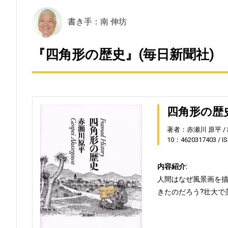
書き手：南 伸坊
『四角形の歴史』(毎日新聞社)
四角形の歴
著者：赤瀬川 原平
10：4620317403
I
内容紹介:
人間はなぜ風景画を描
きたのだろう?壮大で