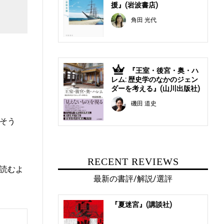
援』(岩波書店)
角田 光代
『王室・後宮・奥・ハ
5
レム: 歴史学のなかのジェン
ダーを考える』(山川出版社)
磯田 道史
そう
RECENT REVIEWS
読むよ
最新の書評/解説/選評
『夏迷宮』(講談社)