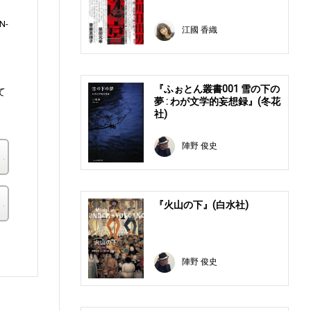
N-
江國 香織
『ふぉとん叢書001 雪の下の
て
夢 : わが文学的妄想録』(冬花
社)
陣野 俊史
楽天ブックス
その他の書店
『火山の下』(白水社)
。
陣野 俊史