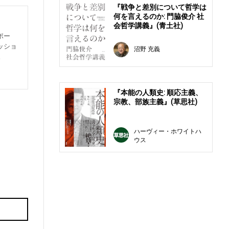
『戦争と差別について哲学は
何を言えるのか: 門脇俊介 社
会哲学講義』(青土社)
ポー
ッショ
沼野 充義
。
『本能の人類史: 順応主義、
宗教、部族主義』(草思社)
ハーヴィー・ホワイトハ
ウス
E