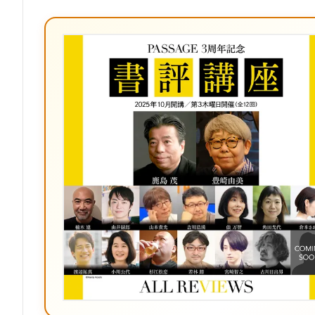
な
ブ
ッ
ク
マ
ー
ク