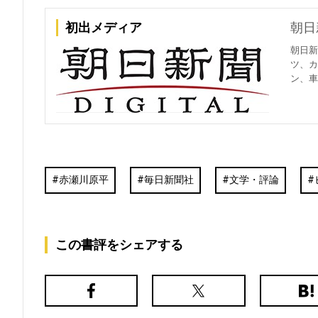
初出メディア
朝日
朝日新
ツ、カ
ン、車
赤瀬川原平
毎日新聞社
文学・評論
この書評をシェアする
Facebook
X（旧
は
Twitter）
て