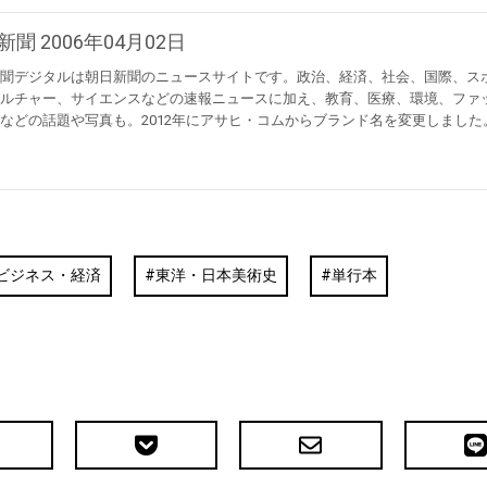
新聞 2006年04月02日
聞デジタルは朝日新聞のニュースサイトです。政治、経済、社会、国際、ス
ルチャー、サイエンスなどの速報ニュースに加え、教育、医療、環境、ファ
などの話題や写真も。2012年にアサヒ・コムからブランド名を変更しました
ビジネス・経済
東洋・日本美術史
単行本
Pocket
メ
LIN
で
ー