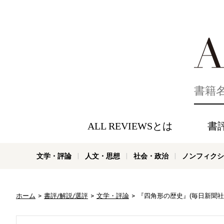
好きな書評
ALL REVIEWSとは
書
文学・評論
人文・思想
社会・政治
ノンフィクシ
ホーム
書評/解説/選評
文学・評論
『四角形の歴史』(毎日新聞社