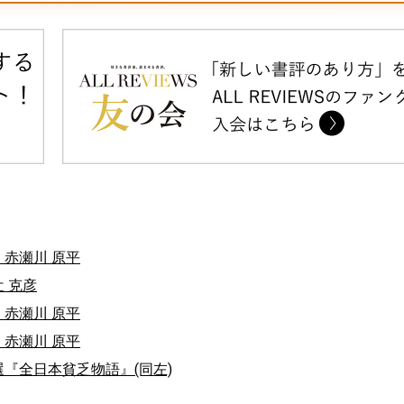
：赤瀬川 原平
 克彦
：赤瀬川 原平
：赤瀬川 原平
選『全日本貧乏物語』(同左)