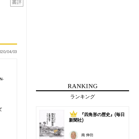
書評
020/04/03
N-
RANKING
ランキング
て
『四角形の歴史』(毎日
1
新聞社)
南 伸坊