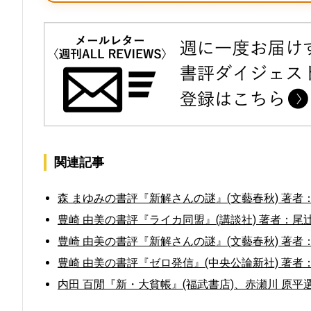
関連記事
森 まゆみの書評『新解さんの謎』(文藝春秋) 著者
豊崎 由美の書評『ライカ同盟』(講談社) 著者：尾辻
豊崎 由美の書評『新解さんの謎』(文藝春秋) 著者
豊崎 由美の書評『ゼロ発信』(中央公論新社) 著者
内田 百閒『新・大貧帳』(福武書店)、赤瀬川 原平