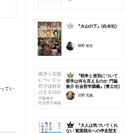
『火山の下』(白水社)
2
陣野 俊史
『戦争と差別について
3
哲学は何を言えるのか: 門脇
俊介 社会哲学講義』(青土社)
ってい
沼野 充義
『大人は気づいてくれ
4
ない 貧困脱出への伴走型支