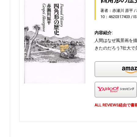
著者：赤瀬川 原平
10：4620317403
I
内容紹介:
人間はなぜ風景画を描
きたのだろう?壮大で
ALL REVIEWS経