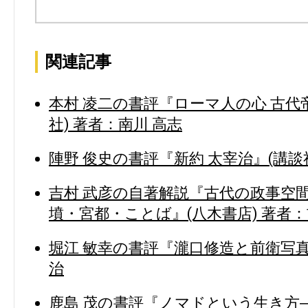
関連記事
本村 凌二の書評『ローマ人の心 古代
社) 著者：南川 高志
陣野 俊史の書評『新約 太宰治』(講談社
吉村 武彦の自著解説『古代の政事空間
墳・宮都・ことば』(八木書店) 著者：
堀江 敏幸の書評『瀧口修造と前衛写真』
治
鹿島 茂の書評『ノマドという生き方