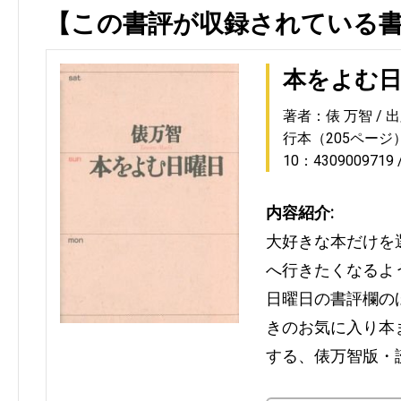
【この書評が収録されている
本をよむ
著者：俵 万智
出
行本（205ページ
10：4309009719
内容紹介:
大好きな本だけを
へ行きたくなるよ
日曜日の書評欄の
きのお気に入り本
する、俵万智版・