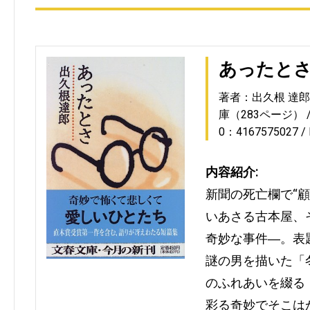
あったと
著者：出久根 達郎
庫（283ページ）
0：4167575027
内容紹介:
新聞の死亡欄で“
いあさる古本屋、
奇妙な事件―。表
謎の男を描いた「
のふれあいを綴る
彩る奇妙でそこは