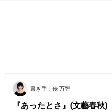
書き手：俵 万智
『あったとさ』(文藝春秋)