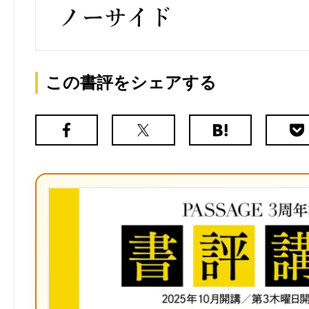
この書評をシェアする
Facebook
X（旧
は
Poc
Twitter）
て
な
ブ
ッ
ク
マ
ー
ク