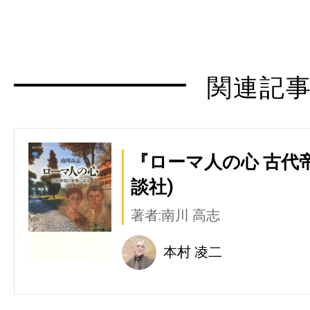
関連記
『ローマ人の心 古代
談社)
著者:南川 高志
本村 凌二