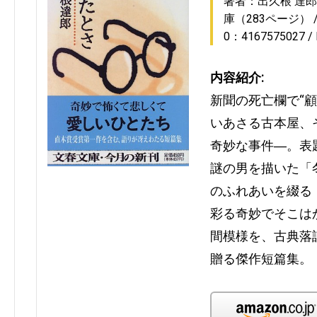
著者：出久根 達郎
庫（283ページ）
0：4167575027
内容紹介:
新聞の死亡欄で“
いあさる古本屋、
奇妙な事件―。表
謎の男を描いた「
のふれあいを綴る
彩る奇妙でそこは
間模様を、古典落
贈る傑作短篇集。