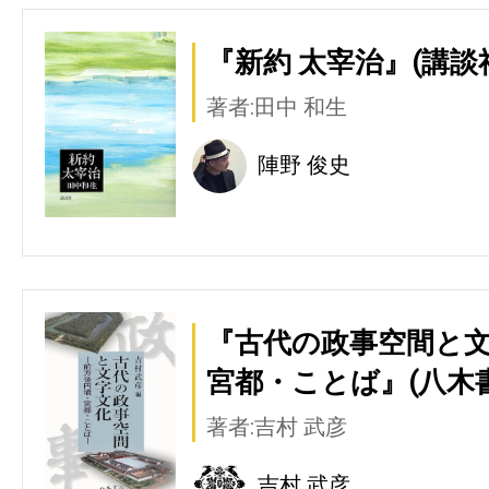
『新約 太宰治』(講談
著者:田中 和生
陣野 俊史
『古代の政事空間と文
宮都・ことば』(八木
著者:吉村 武彦
吉村 武彦