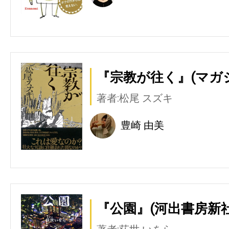
『宗教が往く』(マガ
著者:松尾 スズキ
豊崎 由美
『公園』(河出書房新社