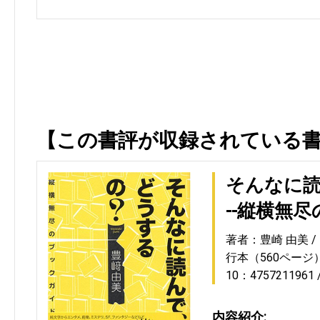
【この書評が収録されている
そんなに読
--縦横無
著者：豊崎 由美
行本（560ページ
10：4757211961
内容紹介: