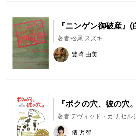
『ニンゲン御破産』(
著者:松尾 スズキ
豊崎 由美
『ボクの穴、彼の穴。
著者:デヴィッド・カリ,セル
俵 万智