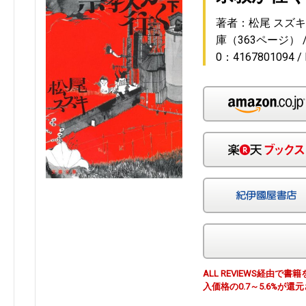
著者：松尾 スズキ
庫（363ページ）
0：4167801094
ALL REVIEWS経由
入価格の0.7～5.6%が還