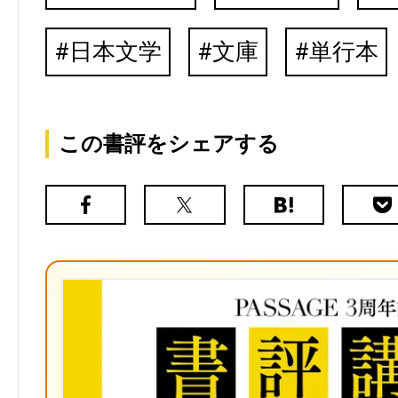
日本文学
文庫
単行本
この書評をシェアする
Facebook
X（旧
は
Poc
Twitter）
て
な
ブ
ッ
ク
マ
ー
ク