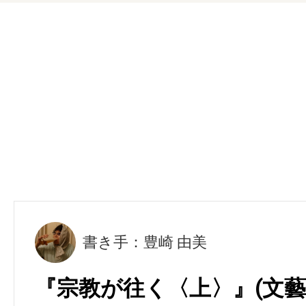
書き手：豊崎 由美
『宗教が往く〈上〉』(文藝