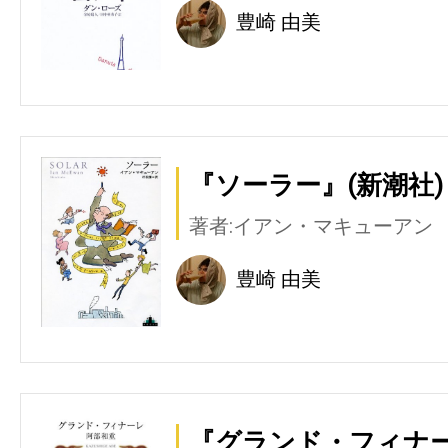
豊崎 由美
『ソーラー』(新潮社)
著者:イアン・マキューアン
豊崎 由美
『グランド・フィナー