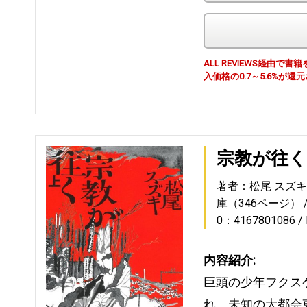
ALL REVIEWS経由
入価格の0.7～5.6%が還
宗教が往く
著者：松尾 スズキ
庫（346ページ）
0：4167801086
内容紹介:
巨頭の少年フクス
れ、未知の大都会