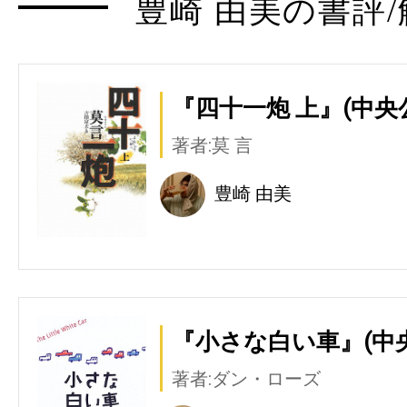
豊崎 由美の書評/
『四十一炮 上』(中央
著者:莫 言
豊崎 由美
『小さな白い車』(中
著者:ダン・ローズ