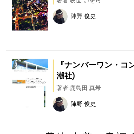
著者:荻世 いをら
陣野 俊史
『ナンバーワン・コン
潮社)
著者:鹿島田 真希
陣野 俊史