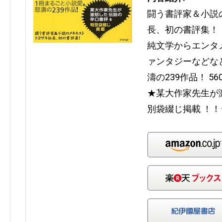
闘う書評家＆小説
長、初の書評集！
純文学からエンタ
ァンタジーなどな
濤の239作品！ 5
★某大作家先生が
別袋綴じ掲載 ！！