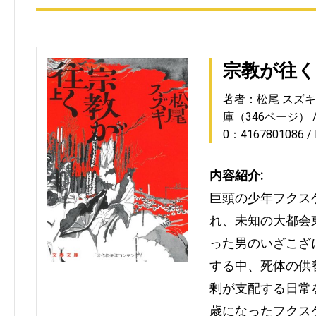
宗教が往く
著者：松尾 スズキ
庫（346ページ）
0：4167801086
内容紹介:
巨頭の少年フクス
れ、未知の大都会
った男のいざこざ
する中、死体の供
剰が支配する日常
歳になったフクス