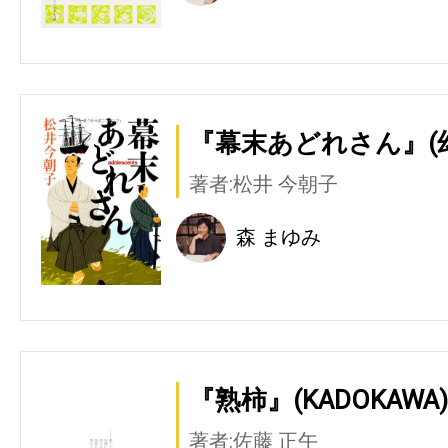
『幕末あどれさん』(
著者:松井 今朝子
森 まゆみ
『熟柿』(KADOKAWA)
著者:佐藤 正午