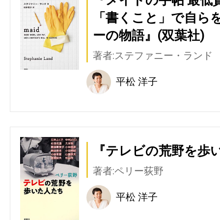
「書くこと」で自ら
ーの物語』(双葉社)
著者:ステファニー・ランド
平松 洋子
『テレビの荒野を歩い
著者:ペリー荻野
平松 洋子