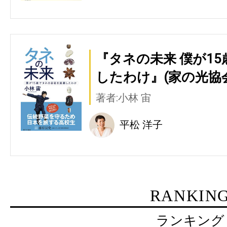
『タネの未来 僕が1
したわけ』(家の光協
著者:小林 宙
平松 洋子
RANKIN
ランキング