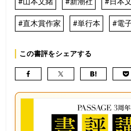
山本文緒
新潮社
日本
直木賞作家
単行本
電
この書評をシェアする
Facebook
X（旧
は
Poc
Twitter）
て
な
ブ
ッ
ク
マ
ー
ク