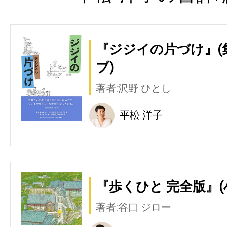
『ジジイの片づけ』(
ブ)
著者:沢野 ひとし
平松 洋子
『歩くひと 完全版』(
著者:谷口 ジロー