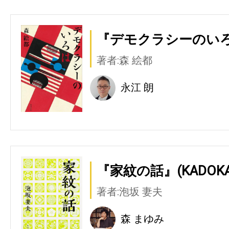
『デモクラシーのいろは
著者:森 絵都
永江 朗
『家紋の話』(KADOK
著者:泡坂 妻夫
森 まゆみ