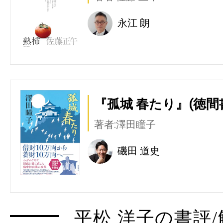
永江 朗
『孤城 春たり』(徳間
著者:澤田瞳子
磯田 道史
平松 洋子の書評/