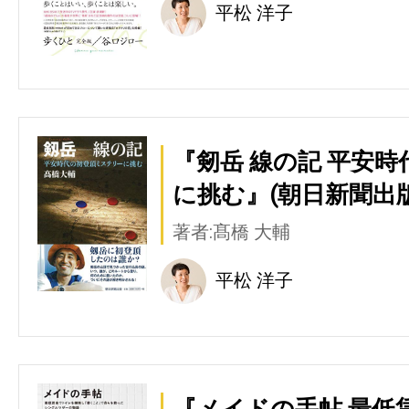
平松 洋子
『剱岳 線の記 平安
に挑む』(朝日新聞出版
著者:髙橋 大輔
平松 洋子
『メイドの手帖 最低