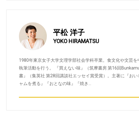
平松 洋子
YOKO HIRAMATSU
1980年東京女子大学文理学部社会学科卒業。食文化や文芸
執筆活動を行う。 『買えない味』（筑摩書房 第16回Bunka
書』（集英社 第28回講談社エッセイ賞受賞）。主著に『お
ャムを煮る』『おとなの味』『焼き…