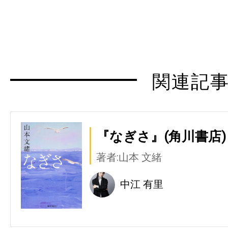
関連記
『なぎさ』(角川書店)
著者:山本 文緒
中江 有里