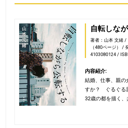
自転しな
著者：山本 文緒
（480ページ）
4103080124
IS
内容紹介:
結婚、仕事、親の
すか？ ぐるぐる
32歳の都を描く