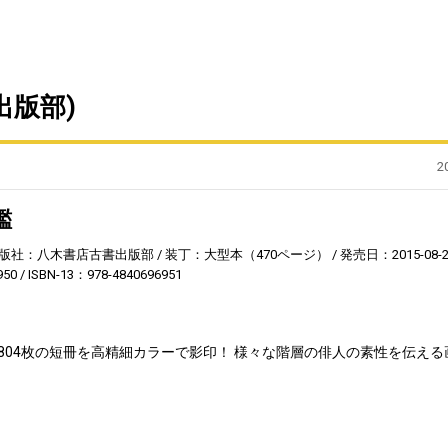
出版部)
2
鑑
版社：八木書店古書出版部
装丁：大型本（470ページ）
発売日：2015-08-2
950
ISBN-13：978-4840696951
、804枚の短冊を高精細カラーで影印！ 様々な階層の俳人の素性を伝える