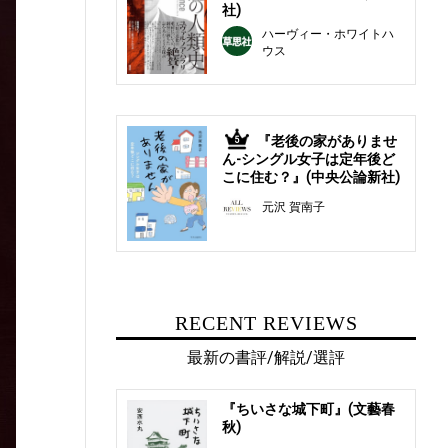
社)
ハーヴィー・ホワイトハ
ウス
『老後の家がありませ
5
ん-シングル女子は定年後ど
こに住む？』(中央公論新社)
元沢 賀南子
RECENT REVIEWS
最新の書評/解説/選評
『ちいさな城下町』(文藝春
秋)