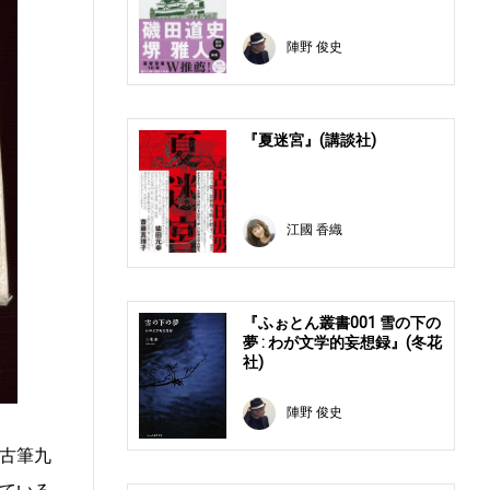
陣野 俊史
『夏迷宮』(講談社)
江國 香織
『ふぉとん叢書001 雪の下の
夢 : わが文学的妄想録』(冬花
社)
陣野 俊史
古筆九