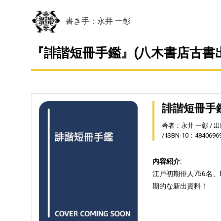
書き手：永井 一彰
『誹諧短冊手鑑』(八木書店古書
誹諧短冊手
著者：永井 一彰
出
ISBN-10：4840696
内容紹介:
江戸初期俳人756名
期的な新出資料！