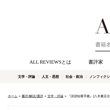
好きな書評
ALL REVIEWSとは
書評家
文学・評論
人文・思想
社会・政治
ノンフィクシ
ホーム
書評/解説/選評
文学・評論
『誹諧短冊手鑑』(八木書店古