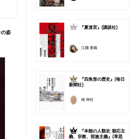
『夏迷宮』(講談社)
2
その姿
江國 香織
『四角形の歴史』(毎日
3
新聞社)
南 伸坊
『本能の人類史: 順応主
4
義、宗教、部族主義』(草思