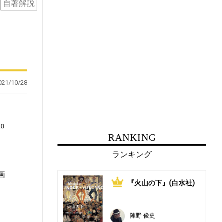
自著解説
021/10/28
0
RANKING
ランキング
画
『火山の下』(白水社)
1
陣野 俊史