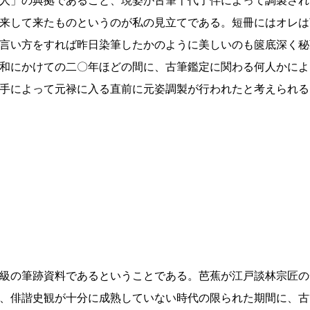
人」の典拠であること、現姿が古筆十代了伴によって調製され
来して来たものというのが私の見立てである。短冊にはオレは
言い方をすれば昨日染筆したかのように美しいのも篋底深く秘
和にかけての二〇年ほどの間に、古筆鑑定に関わる何人かによ
手によって元禄に入る直前に元姿調製が行われたと考えられる
級の筆跡資料であるということである。芭蕉が江戸談林宗匠の
、俳諧史観が十分に成熟していない時代の限られた期間に、古