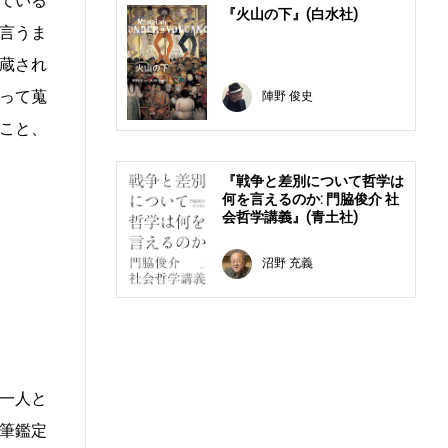
ている
『火山の下』(白水社)
言うま
蔵され
って蒐
陣野 俊史
こと、
『戦争と差別について哲学は
何を言えるのか: 門脇俊介 社
会哲学講義』(青土社)
沼野 充義
一人と
筆鑑定