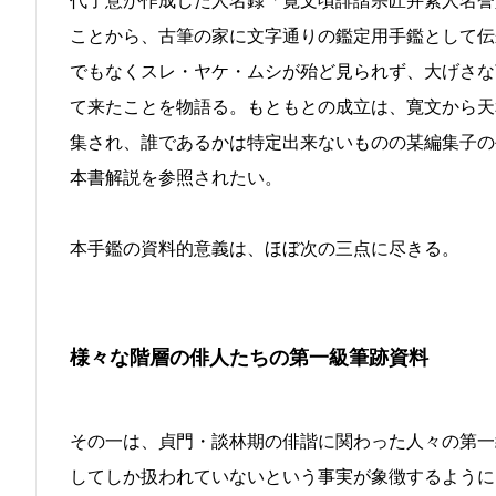
代了意が作成した人名録「寛文頃誹諧宗匠并素人名誉
ことから、古筆の家に文字通りの鑑定用手鑑として伝
でもなくスレ・ヤケ・ムシが殆ど見られず、大げさな
て来たことを物語る。もともとの成立は、寛文から天
集され、誰であるかは特定出来ないものの某編集子の
本書解説を参照されたい。
本手鑑の資料的意義は、ほぼ次の三点に尽きる。
様々な階層の俳人たちの第一級筆跡資料
その一は、貞門・談林期の俳諧に関わった人々の第一
してしか扱われていないという事実が象徴するように