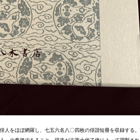
俳人をほぼ網羅し、七五六名八〇四枚の俳諧短冊を収録する。