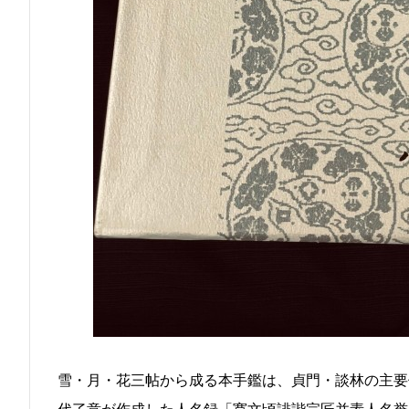
雪・月・花三帖から成る本手鑑は、貞門・談林の主要