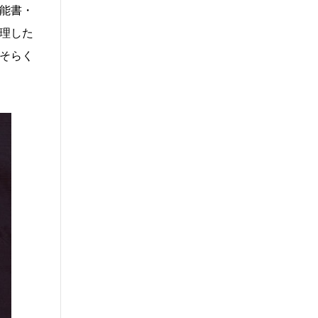
能書・
理した
そらく