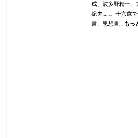
成、波多野精一、
紀夫……。十六歳
書、思想書…
もっ