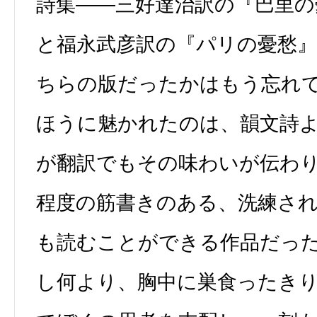
詩集――三好達治訳の『巴里の
と福永武彦訳の『パリの憂愁』
ちらの版だったかはもう忘れ
ほうに魅かれたのは、韻文詩
が翻訳でもその味わいが伝わ
程度の筋書きのある、洗練さ
も読むことができる作品だっ
し何より、胸中に巣食ったき