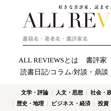
好きな書評家、読ませる書評。ALL REVIEWS
ALL REVIEWSとは
書評家
読書日記/コラム/対談・鼎談
文学・評論
人文・思想
社会・
歴史・地理
ビジネス・経済
投資