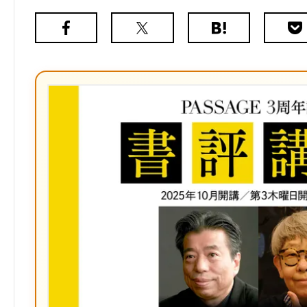
Facebook
X（旧
は
Poc
Twitter）
て
な
ブ
ッ
ク
マ
ー
ク