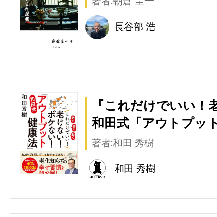
著者:朝倉 圭一
長谷部 浩
『これだけでいい！
和田式「アウトプット
著者:和田 秀樹
和田 秀樹