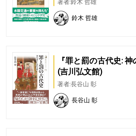
著者:鈴木 哲雄
鈴木 哲雄
『罪と罰の古代史: 
(吉川弘文館)
著者:長谷山 彰
長谷山 彰