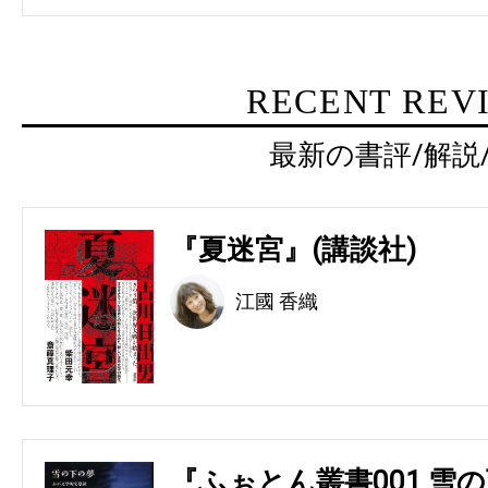
RECENT REV
最新の書評/解説
『夏迷宮』(講談社)
江國 香織
『ふぉとん叢書001 雪の