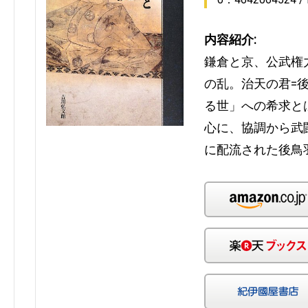
内容紹介:
鎌倉と京、公武権
の乱。治天の君=
る世」への希求と
心に、協調から武
に配流された後鳥