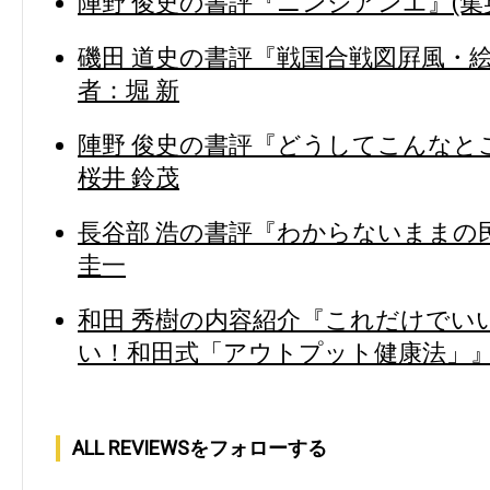
陣野 俊史の書評『ニンジアンエ』(集英
磯田 道史の書評『戦国合戦図屛風・絵
者：堀 新
陣野 俊史の書評『どうしてこんなとこ
桜井 鈴茂
長谷部 浩の書評『わからないままの民
圭一
和田 秀樹の内容紹介『これだけでい
い！和田式「アウトプット健康法」』(
ALL REVIEWSをフォローする