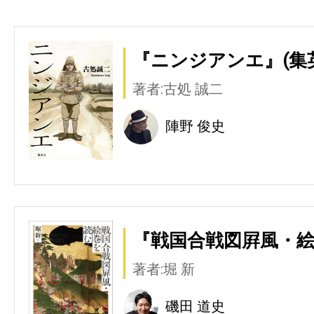
『ニンジアンエ』(集
著者:古処 誠二
陣野 俊史
『戦国合戦図屛風・絵
著者:堀 新
磯田 道史