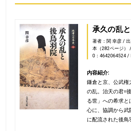
承久の乱と
著者：関 幸彦
出
本（282ページ）
0：4642064524
内容紹介:
鎌倉と京、公武権
の乱。治天の君=
る世」への希求と
心に、協調から武
に配流された後鳥