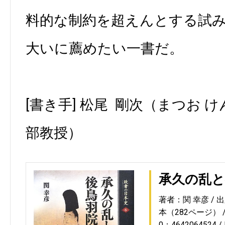
料的な制約を超えんとする試
大いに薦めたい一書だ。
[書き手] 松尾 剛次（まつお 
部教授）
承久の乱と
著者：関 幸彦
出
本（282ページ）
0：4642064524