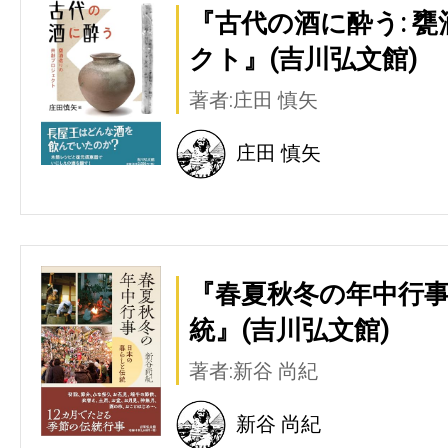
『古代の酒に酔う: 
クト』(吉川弘文館)
著者:庄田 慎矢
庄田 慎矢
『春夏秋冬の年中行事
統』(吉川弘文館)
著者:新谷 尚紀
新谷 尚紀