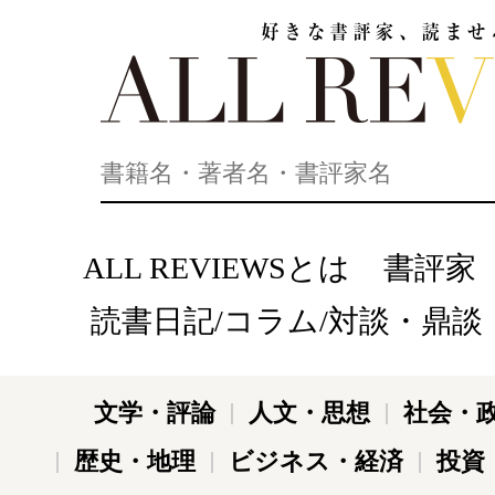
好きな書評家、読ませる書評。ALL REVIEWS
ALL REVIEWSとは
書評家
読書日記/コラム/対談・鼎談
文学・評論
人文・思想
社会・
歴史・地理
ビジネス・経済
投資