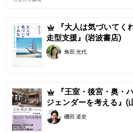
『大人は気づいてくれ
4
走型支援』(岩波書店)
角田 光代
『王室・後宮・奥・ハ
5
ジェンダーを考える』(
磯田 道史