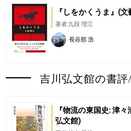
『しをかくうま』(文
著者:九段 理江
長谷部 浩
吉川弘文館の書評/
『物流の東国史: 津々
弘文館)