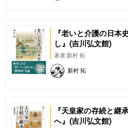
『老いと介護の日本史
し』(吉川弘文館)
著者:新村 拓
新村 拓
『天皇家の存続と継承
へ』(吉川弘文館)