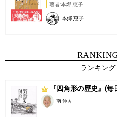
著者:本郷 恵子
本郷 恵子
RANKIN
ランキング
『四角形の歴史』(毎
1
南 伸坊