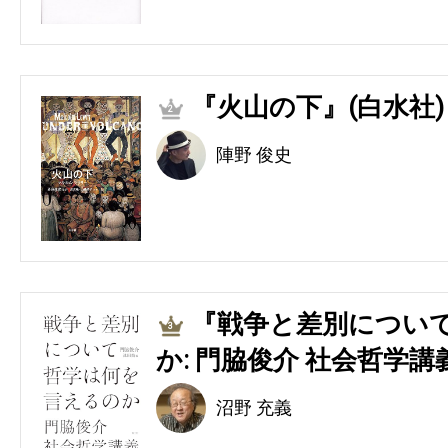
『火山の下』(白水社)
2
陣野 俊史
『戦争と差別につい
3
か: 門脇俊介 社会哲学講
沼野 充義