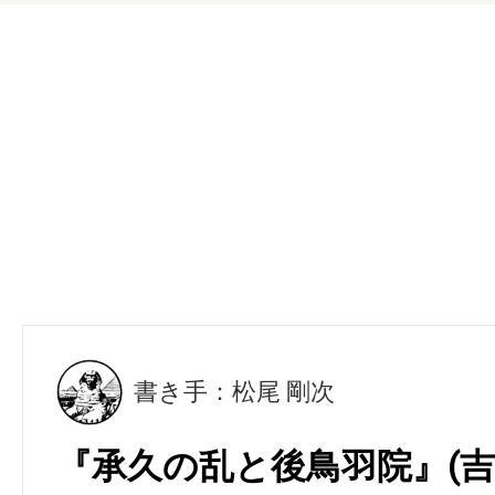
書き手：松尾 剛次
『承久の乱と後鳥羽院』(吉