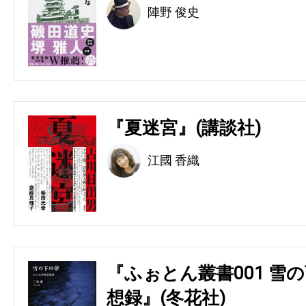
陣野 俊史
『夏迷宮』(講談社)
江國 香織
『ふぉとん叢書001 雪の
想録』(冬花社)