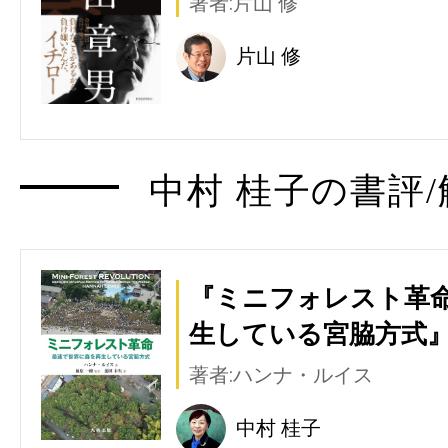
著者:片山 修
片山 修
中村 桂子の書評/
『ミニフォレスト革命
生している宮脇方式』
著者:ハンナ・ルイス
中村 桂子