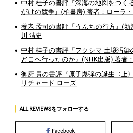
中村 桂子の書評『深海の地図をつく
がけの競争』(柏書房) 著者：ローラ
養老 孟司の書評『うんちの行方』(新潮
川 清史
中村 桂子の書評『フクシマ 土壌汚染の
どこへ行ったのか』(NHK出版) 著者
御厨 貴の書評『原子爆弾の誕生〈上〉
リチャード ローズ
ALL REVIEWSをフォローする
Facebook