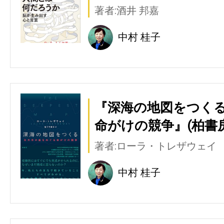
著者:酒井 邦嘉
中村 桂子
『深海の地図をつくる
命がけの競争』(柏書房
著者:ローラ・トレザウェイ
中村 桂子