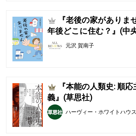
『老後の家がありませ
2
年後どこに住む？』(中央
元沢 賀南子
『本能の人類史: 順
3
義』(草思社)
ハーヴィー・ホワイトハウ