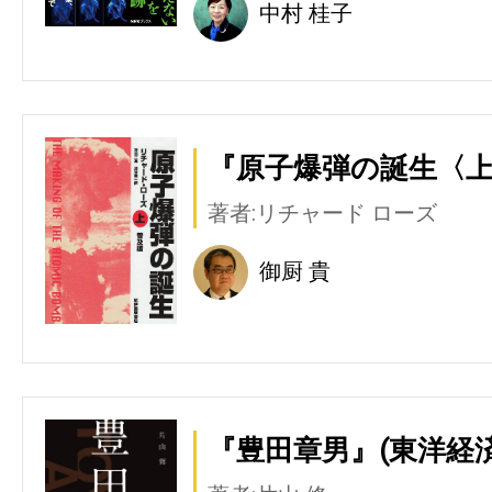
中村 桂子
『原子爆弾の誕生〈上
著者:リチャード ローズ
御厨 貴
『豊田章男』(東洋経