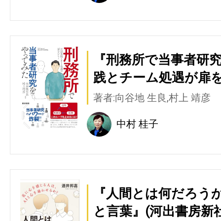
『刑務所で当事者研究
践とチーム処遇が扉を
著者:向谷地 生良,村上 靖彦
中村 桂子
『人間とは何だろう
と言葉』(河出書房新社