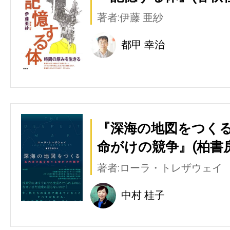
著者:伊藤 亜紗
都甲 幸治
『深海の地図をつくる
命がけの競争』(柏書房
著者:ローラ・トレザウェイ
中村 桂子