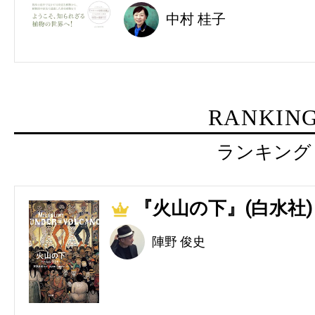
中村 桂子
RANKIN
ランキング
『火山の下』(白水社)
1
陣野 俊史