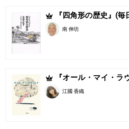
『四角形の歴史』(毎
4
南 伸坊
『オール・マイ・ラヴ
5
江國 香織