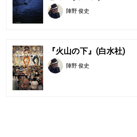
陣野 俊史
『火山の下』(白水社)
陣野 俊史