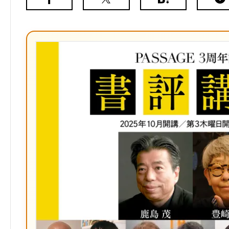
Facebook
X（旧
は
Poc
Twitter）
て
な
ブ
ッ
ク
マ
ー
ク