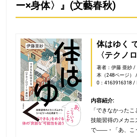
ー×身体〉』(文藝春秋)
体はゆく 
〈テクノロ
著者：伊藤 亜紗
本（248ページ）
0：4163916318
内容紹介:
「できなかったこ
技能習得のメカニ
で――・「あ、こ