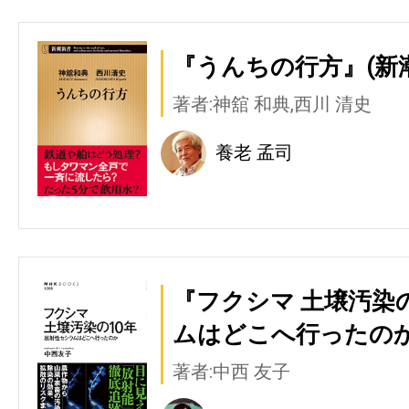
『うんちの行方』(新
著者:神舘 和典,西川 清史
養老 孟司
『フクシマ 土壌汚染の
ムはどこへ行ったのか』
著者:中西 友子