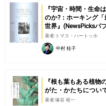
『宇宙・時間・生命
のか?：ホーキング「
世界』(NewsPicks
著者:トマス・ハートッホ
中村 桂子
『根も葉もある植物の
がた・かたちについて
著者:塚谷 裕一