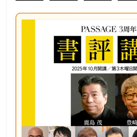
Twitter）
て
な
ブ
ッ
ク
マ
ー
ク