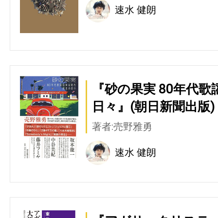
速水 健朗
『砂の果実 80年代
日々』(朝日新聞出版)
著者:売野雅勇
速水 健朗