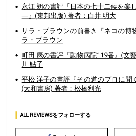
永江 朗の書評『日本の七十二候を楽
―』(東邦出版) 著者：白井 明大
サラ・ブラウンの前書き『ネコの博物図
ラ・ブラウン
町田 康の書評『動物病院119番』(文藝
川 鮎子
平松 洋子の書評『その道のプロに聞
(大和書房) 著者：松橋利光
ALL REVIEWSをフォローする