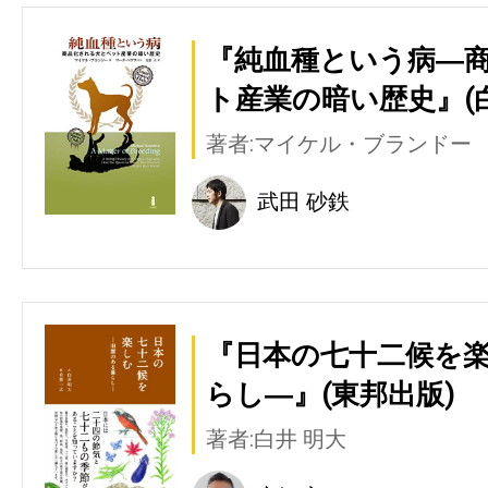
『純血種という病―
ト産業の暗い歴史』(
著者:マイケル・ブランドー
武田 砂鉄
『日本の七十二候を楽
らし―』(東邦出版)
著者:白井 明大