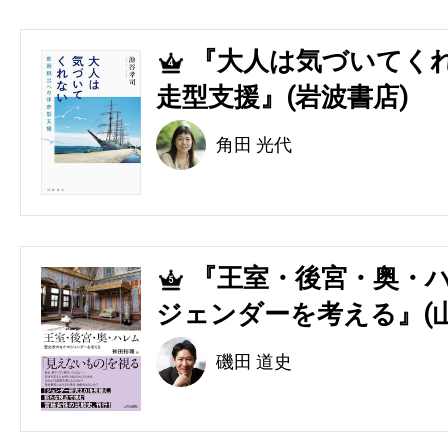
『大人は気づいてくれ
4
走型支援』(岩波書店)
角田 光代
『王室・後宮・奥・ハ
5
ジェンダーを考える』(
磯田 道史