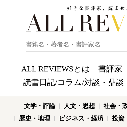
好きな書評家、読ませる書評。ALL REVIEWS
ALL REVIEWSとは
書評家
読書日記/コラム/対談・鼎談
文学・評論
人文・思想
社会・
歴史・地理
ビジネス・経済
投資