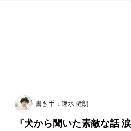
書き手：速水 健朗
『犬から聞いた素敵な話 涙