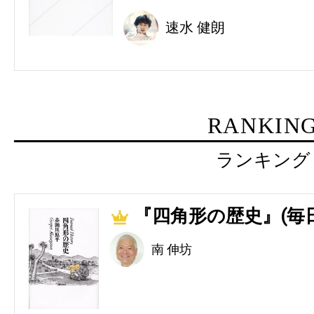
速水 健朗
RANKIN
ランキング
『四角形の歴史』(毎
1
南 伸坊