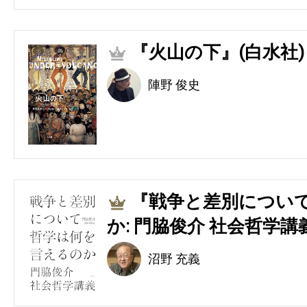
『火山の下』(白水社)
2
陣野 俊史
『戦争と差別につい
3
か: 門脇俊介 社会哲学講
沼野 充義