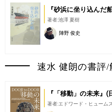
『砂浜に坐り込んだ船
著者:池澤 夏樹
陣野 俊史
速水 健朗の書評/
『「移動」の未来』(日
著者:エドワード・ヒューム