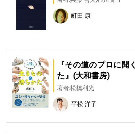
町田 康
『その道のプロに聞
た』(大和書房)
著者:松橋利光
平松 洋子