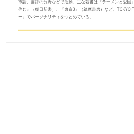
市論、書評の分野などで活動。主な著書は『ラーメンと愛国
住む』（朝日新書）、『東京β』（筑摩書房）など。TOKYO
ー』でパーソナリティをつとめている。