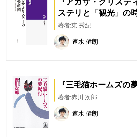
『アガサ・クリスティ
ステリと「観光」の時
著者:東 秀紀
速水 健朗
『三毛猫ホームズの夢
著者:赤川 次郎
速水 健朗