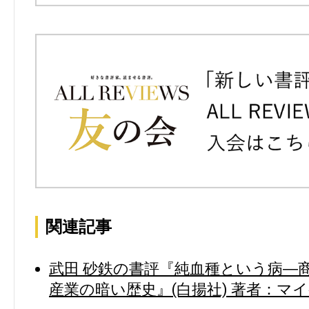
関連記事
武田 砂鉄の書評『純血種という病―
産業の暗い歴史』(白揚社) 著者：マ