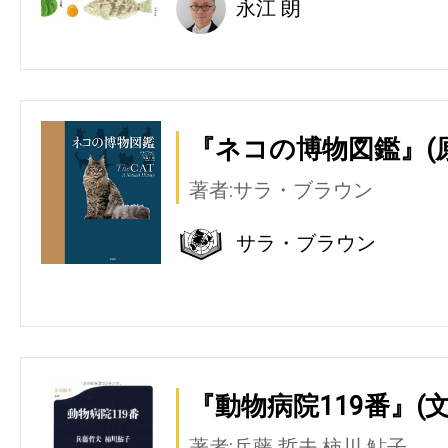
永江 朗
『ネコの博物図鑑』(
著者:サラ・ブラウン
サラ・ブラウン
『動物病院119番』(
著者:兵藤 哲夫,柿川 鮎子