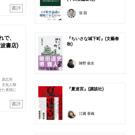
書評
張 競
れで、
『ちいさな城下町』(文藝春
秋)
波書店)
陣野 俊史
、原広司
、文化人類
『夏迷宮』(講談社)
せた表現に
書評
江國 香織