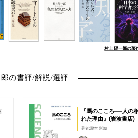
村上 陽一郎の著作
一郎の書評/解説/選評
言
『馬のこころ──人の
れた理由』(岩波書店)
著者:瀧本 彩加