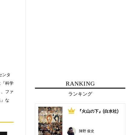
センタ
RANKING
に『科学
』、ファ
ランキング
集』な
『火山の下』(白水社)
1
陣野 俊史