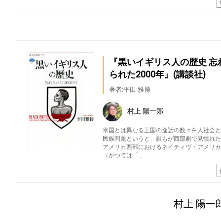
『黒いイギリス人の歴史 忘
られた2000年』(講談社)
著者:平田 雅博
村上 陽一郎
米国とは異なる王国の逸話の数々白人社会と
民族問題というと、誰もが西部劇で見慣れた
アメリカ西部におけるネイティヴ・アメリカ
（かつては「…
村上 陽一