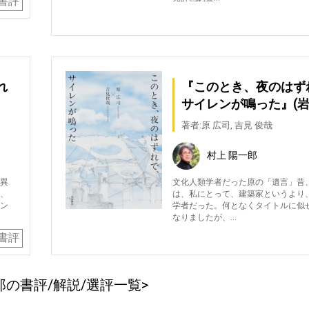
書評
れ
『このとき、夜のはず
サイレンが鳴った』(岩
著者:原 広司, 吉見 俊哉
村上 陽一郎
異
文化人類学者だった原の「遺言」昔
、
は、私にとって、建築家というより
ン
学者だった。何となくタイトルに似
なりましたが、…
書評
郎の書評/解説/選評一覧>