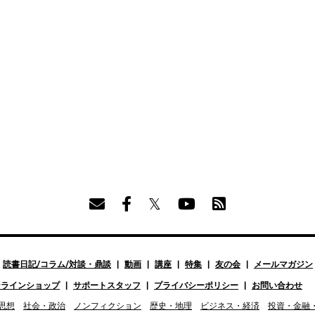
読書日記/コラム/対談・鼎談
動画
講座
特集
友の会
メールマガジン
ンラインショップ
サポートスタッフ
プライバシーポリシー
お問い合わせ
思想
社会・政治
ノンフィクション
歴史・地理
ビジネス・経済
投資・金融