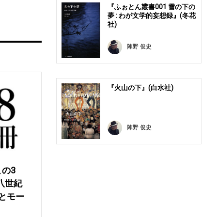
『ふぉとん叢書001 雪の下の
夢 : わが文学的妄想録』(冬花
社)
陣野 俊史
『火山の下』(白水社)
陣野 俊史
この3
八世紀
とモー
舎)、鈴