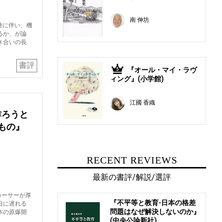
南 伸坊
発に伴い、機
るか、が論
き合いの長
書評
『オール・マイ・ラヴ
5
ィング』(小学館)
江國 香織
作ろうと
もの』
RECENT REVIEWS
最新の書評/解説/選評
カーサーが厚
『不平等と教育-日本の格差
日に遅れる
問題はなぜ解決しないのか』
本の原爆開
(中央公論新社)