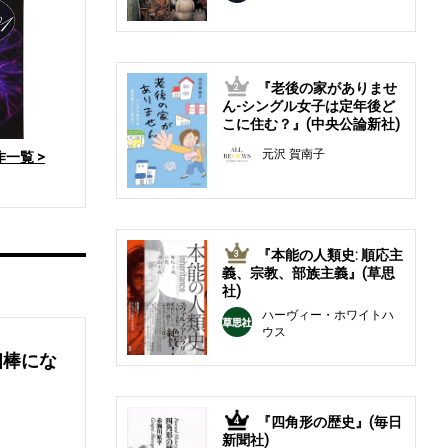
『老後の家がありませ
2
ん-シングル女子は定年後ど
こに住む？』(中央公論新社)
元沢 賀南子
一覧 >
『本能の人類史: 順応主
3
義、宗教、部族主義』(草思
社)
ハーヴィー・ホワイトハ
ウス
相棒にな
『四角形の歴史』(毎日
4
新聞社)