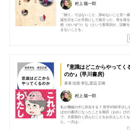
村上 陽一郎
「独り」ではないこと、諦めないこと百一歳
誕生日を二か月前にして旅立った、母を巡る
絶（せいぜつ）な（という形容詞が、誤解を
まないことを…
『意識はどこからやってく
のか』(早川書房)
著者:信原 幸弘,渡辺 正峰
村上 陽一郎
私が機械の中に存在する？ 哲学VS科学少し
ばせの書評になったことを御詫（おわ）びの
で、大変面白く読んだことをお伝えしたくな
た。一方は…