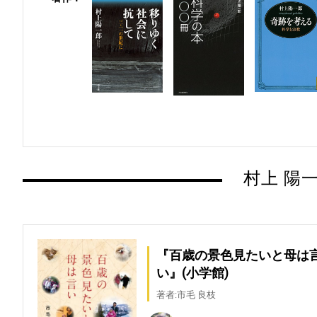
村上 陽
『百歳の景色見たいと母は
い』(小学館)
著者:市毛 良枝