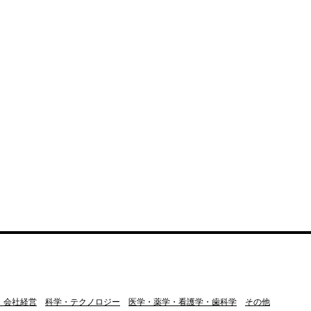
・会社経営
科学・テクノロジー
医学・薬学・看護学・歯科学
その他