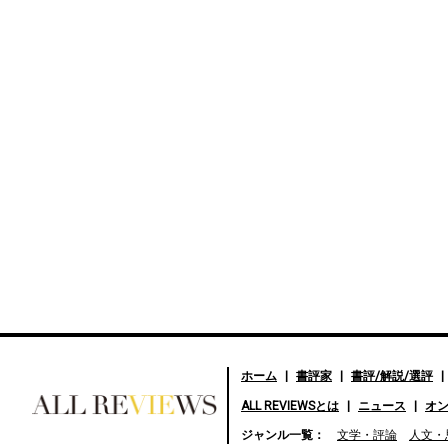
ホーム
書評家
書評/解説/選評
ALL REVIEWSとは
ニュース
オ
好きな書評家、読ませる書
ジャンル一覧：
文学・評論
人文・
評。ALL REVIEWS