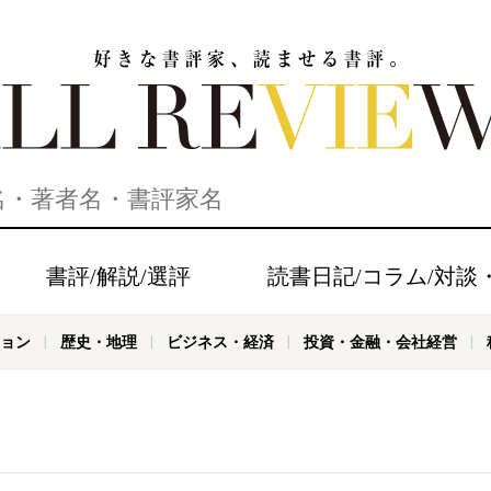
家、読ませる書評。ALL REVIEWS
書評/解説/選評
読書日記/コラム/対談
ョン
歴史・地理
ビジネス・経済
投資・金融・会社経営