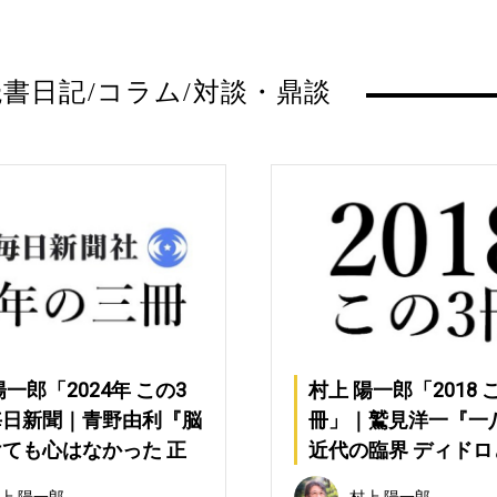
読書日記/コラム/対談・鼎談
陽一郎「2024年 この3
村上 陽一郎「2018 
毎日新聞｜青野由利『脳
冊」｜鷲見洋一『一
ても心はなかった 正
近代の臨界 ディドロ
科学者が意識研究に走る
ツァルト』(ぷねうま
上 陽一郎
村上 陽一郎