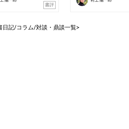
（築地書館） 、村田
木貞美『日本人の自
書評
、渡辺恒夫『心の哲学
(作品社)、高橋義人
（講談社）、アシル・ム
神話学』(岩波書店)
ベ『黒人理性批判』（講
書日記/コラム/対談・鼎談一覧>
）