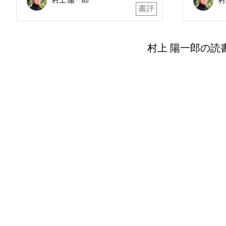
（みすず書房） ＜2＞石井 洋
わけ』
書評
二郎『大学の使命を問う』
純一
（藤原書店） ＜3＞原 広司、
史』
吉見 俊哉『このとき、夜の
ベン
村上 陽一郎の読
はずれで、サイレンが鳴っ
談社
た』（岩波書店）