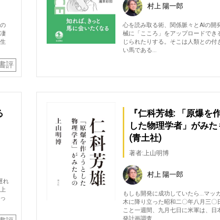
村上 陽一郎
の
心を読み取る術、関係脈々とAIの開
凄
械に「こころ」をアップロードでき
生
じられたりする。そこは人類との付
い馬である…
書評
る
『仁科芳雄: 「原爆を
した物理学者」がみた
(青土社)
著者:上山明博
村上 陽一郎
遅れ
上
もしも開発に成功していたら…マッ
っ
木に降り立った昭和二〇年八月三〇
こと一週間、九月七日に米軍は、日
発計画調査…