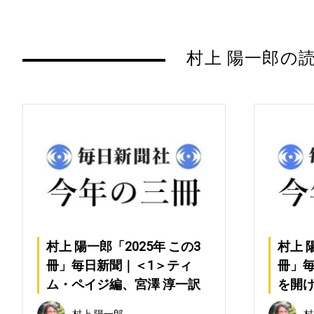
村上 陽一郎の
村上 陽一郎「2025年 この3
村上 
冊」毎日新聞｜＜1＞ティ
冊」
ム・ペイジ編、宮澤 淳一訳
を開け
『グレン・グールド著作集』
統派
村上 陽一郎
村