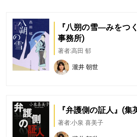
『八朔の雪―みをつく
事務所)
著者:高田 郁
瀧井 朝世
『弁護側の証人』(集英
著者:小泉 喜美子