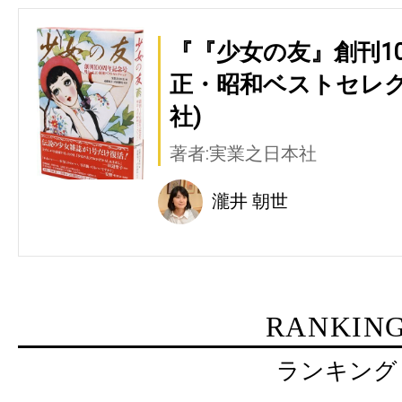
『『少女の友』創刊1
正・昭和ベストセレク
社)
著者:実業之日本社
瀧井 朝世
RANKIN
ランキング