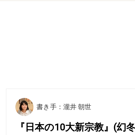
書き手：瀧井 朝世
『日本の10大新宗教』(幻冬