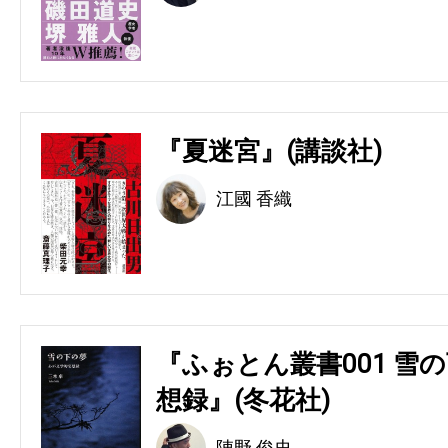
『夏迷宮』(講談社)
江國 香織
『ふぉとん叢書001 雪の
想録』(冬花社)
陣野 俊史