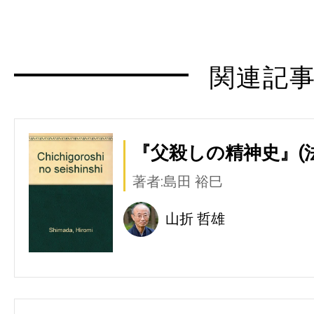
関連記
『父殺しの精神史』(
著者:島田 裕巳
山折 哲雄