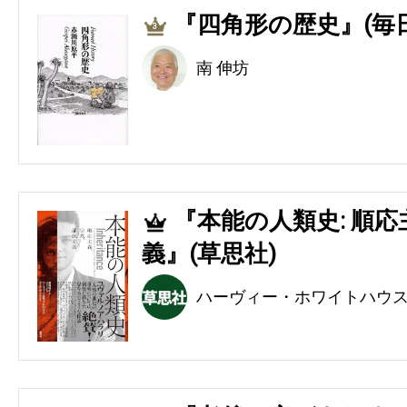
『四角形の歴史』(毎
3
南 伸坊
『本能の人類史: 順
4
義』(草思社)
ハーヴィー・ホワイトハウ