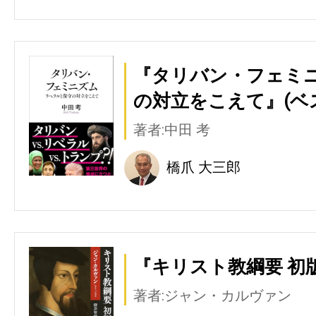
『タリバン・フェミニ
の対立をこえて』(ベ
著者:中田 考
橋爪 大三郎
『キリスト教綱要 初版
著者:ジャン・カルヴァン