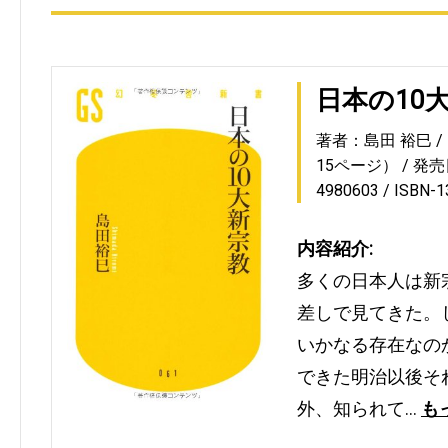
日本の10
著者：島田 裕巳
15ページ）
発売日
4980603
ISBN-
内容紹介:
多くの日本人は新
差しで見てきた。
いかなる存在なの
できた明治以後そ
外、知られて…
も