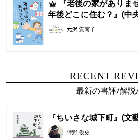
『老後の家がありませ
5
年後どこに住む？』(中央
元沢 賀南子
RECENT REV
最新の書評/解説
『ちいさな城下町』(文藝
陣野 俊史