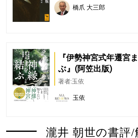
橋爪 大三郎
『伊勢神宮式年遷宮ま
ぶ』(阿笠出版)
著者:玉依
玉依
瀧井 朝世の書評/