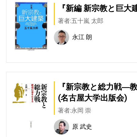
『新編 新宗教と巨大建
著者:五十嵐 太郎
永江 朗
『新宗教と総力戦―
(名古屋大学出版会)
著者:永岡 崇
原 武史