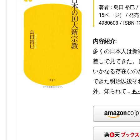
著者：島田 裕巳
15ページ）
発売日
4980603
ISBN-
内容紹介:
多くの日本人は新
差しで見てきた。
いかなる存在なの
できた明治以後そ
外、知られて…
も