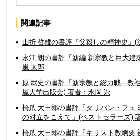
関連記事
山折 哲雄の書評『父殺しの精神史』(法
永江 朗の書評『新編 新宗教と巨大建築
嵐 太郎
原 武史の書評『新宗教と総力戦―教
屋大学出版会) 著者：永岡 崇
橋爪 大三郎の書評『タリバン・フェ
の対立をこえて』(ベストセラーズ) 
橋爪 大三郎の書評『キリスト教綱要 初