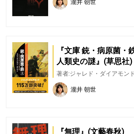
瀧井 朝世
『文庫 銃・病原菌・鉄
人類史の謎』(草思社)
著者:ジャレド・ダイアモン
瀧井 朝世
『無理』(文藝春秋)