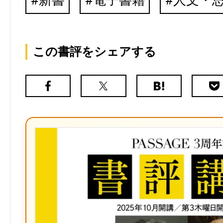
新書
電子書籍
人文・
この書評をシェアする
Facebook
X（旧
は
Poc
Twitter）
て
な
ブ
ッ
ク
マ
ー
ク