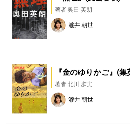
著者:奥田 英朗
瀧井 朝世
『金のゆりかご』(集
著者:北川 歩実
瀧井 朝世