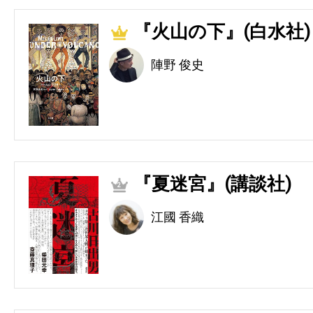
『火山の下』(白水社)
1
陣野 俊史
『夏迷宮』(講談社)
2
江國 香織