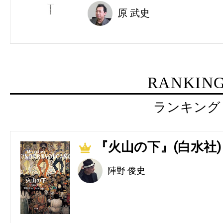
原 武史
RANKIN
ランキング
『火山の下』(白水社)
1
陣野 俊史