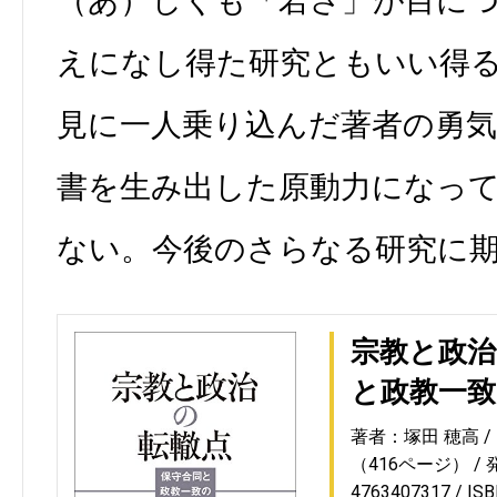
（あ）しくも「若さ」が目に
えになし得た研究ともいい得
見に一人乗り込んだ著者の勇
書を生み出した原動力になっ
ない。今後のさらなる研究に
宗教と政治
と政教一致
著者：塚田 穂高
（416ページ）
4763407317
IS