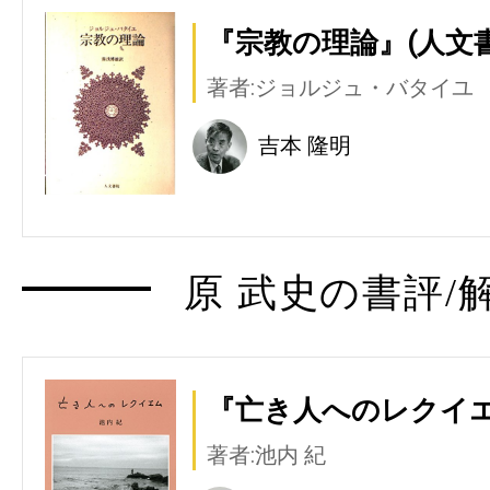
『宗教の理論』(人文書
著者:ジョルジュ・バタイユ
吉本 隆明
原 武史の書評/
『亡き人へのレクイエ
著者:池内 紀