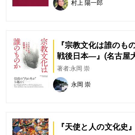
村上 陽一郎
『宗教文化は誰のも
戦後日本―』(名古屋
著者:永岡 崇
永岡 崇
『天使と人の文化史』