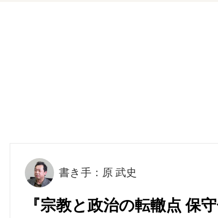
書き手：原 武史
『宗教と政治の転轍点 保