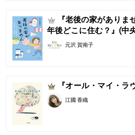
『老後の家がありませ
2
年後どこに住む？』(中央
元沢 賀南子
『オール・マイ・ラヴ
3
江國 香織