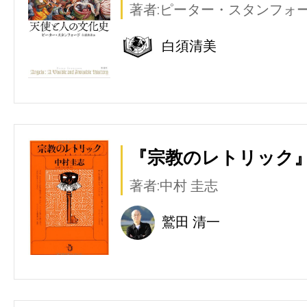
著者:ピーター・スタンフォ
白須清美
『宗教のレトリック』
著者:中村 圭志
鷲田 清一