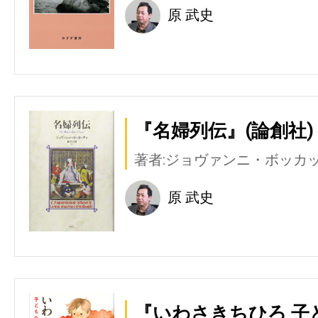
原 武史
『名婦列伝』(論創社)
著者:ジョヴァンニ・ボッカ
原 武史
『いわさきちひろ 子