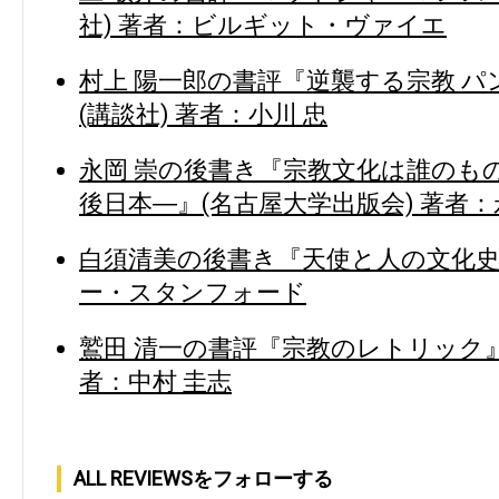
社) 著者：ビルギット・ヴァイエ
村上 陽一郎の書評『逆襲する宗教 
(講談社) 著者：小川 忠
永岡 崇の後書き『宗教文化は誰のも
後日本―』(名古屋大学出版会) 著者：
白須清美の後書き『天使と人の文化史』
ー・スタンフォード
鷲田 清一の書評『宗教のレトリック』
者：中村 圭志
ALL REVIEWSをフォローする