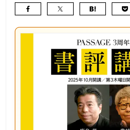
Facebook
X（旧
は
Poc
Twitter）
て
な
ブ
ッ
ク
マ
ー
ク