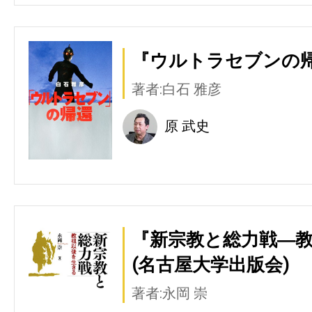
『ウルトラセブンの帰
著者:白石 雅彦
原 武史
『新宗教と総力戦―
(名古屋大学出版会)
著者:永岡 崇