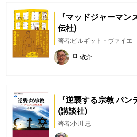
『マッドジャーマンズ
伝社)
著者:ビルギット・ヴァイエ
旦 敬介
『逆襲する宗教 パン
(講談社)
著者:小川 忠