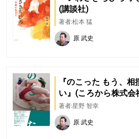
(講談社)
著者:松本 猛
原 武史
『のこった もう、相
い』(ころから株式会
著者:星野 智幸
原 武史