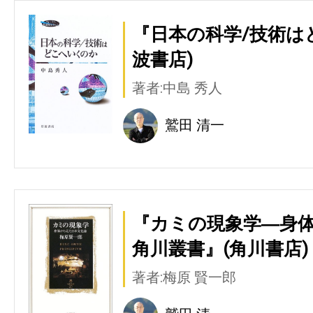
『日本の科学/技術は
波書店)
著者:中島 秀人
鷲田 清一
『カミの現象学―身
角川叢書』(角川書店)
著者:梅原 賢一郎