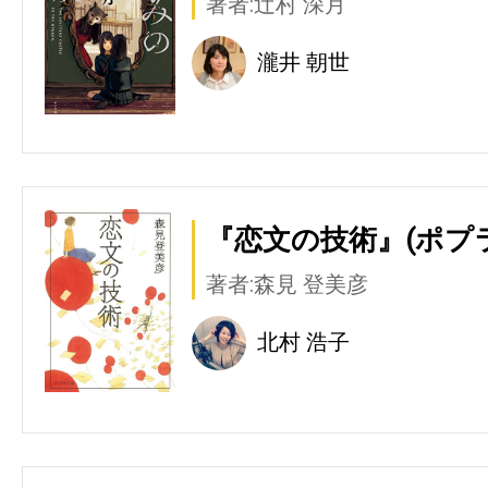
著者:辻村 深月
瀧井 朝世
『恋文の技術』(ポプ
著者:森見 登美彦
北村 浩子