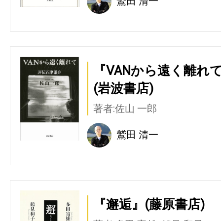
鷲田 清一
『VANから遠く離れ
(岩波書店)
著者:佐山 一郎
鷲田 清一
『邂逅』(藤原書店)