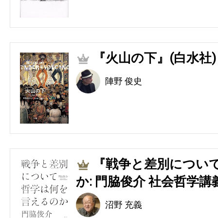
『火山の下』(白水社)
2
陣野 俊史
『戦争と差別につい
3
か: 門脇俊介 社会哲学講
沼野 充義