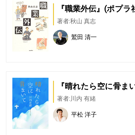
『職業外伝』(ポプラ社
著者:秋山 真志
鷲田 清一
『晴れたら空に骨まい
著者:川内 有緒
平松 洋子