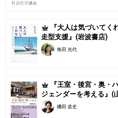
『大人は気づいてくれ
4
走型支援』(岩波書店)
角田 光代
『王室・後宮・奥・ハ
5
ジェンダーを考える』(
磯田 道史