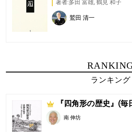
著者:多田 富雄, 鶴見 和子
鷲田 清一
RANKIN
ランキング
『四角形の歴史』(毎
1
南 伸坊