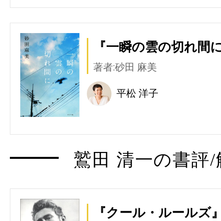
『一瞬の雲の切れ間に
著者:砂田 麻美
平松 洋子
鷲田 清一の書評/
『クール・ルールズ』