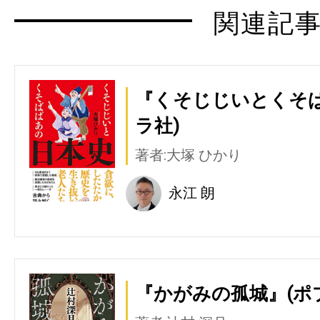
関連記
『くそじじいとくそば
ラ社)
著者:大塚 ひかり
永江 朗
『かがみの孤城』(ポ