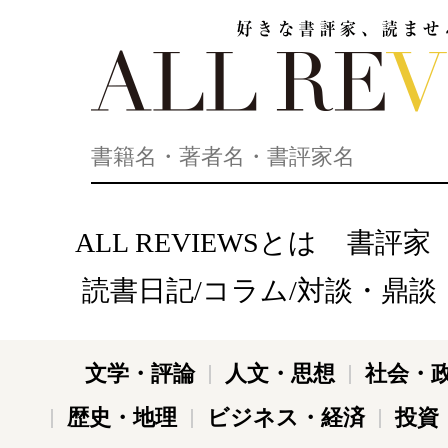
好きな書評家、読ませる書評。ALL REVIEWS
ALL REVIEWSとは
書評家
読書日記/コラム/対談・鼎談
文学・評論
人文・思想
社会・
歴史・地理
ビジネス・経済
投資