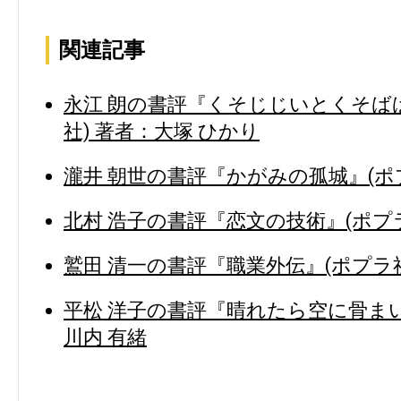
関連記事
永江 朗の書評『くそじじいとくそば
社) 著者：大塚 ひかり
瀧井 朝世の書評『かがみの孤城』(ポプ
北村 浩子の書評『恋文の技術』(ポプラ
鷲田 清一の書評『職業外伝』(ポプラ社
平松 洋子の書評『晴れたら空に骨まい
川内 有緒