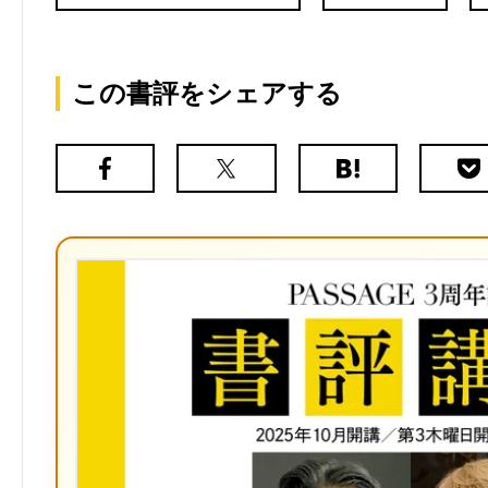
この書評をシェアする
Facebook
X（旧
は
Poc
Twitter）
て
な
ブ
ッ
ク
マ
ー
ク