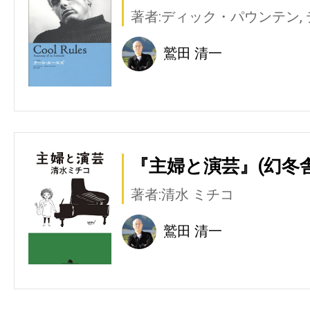
著者:ディック・パウンテン,
鷲田 清一
『主婦と演芸』(幻冬舎
著者:清水 ミチコ
鷲田 清一