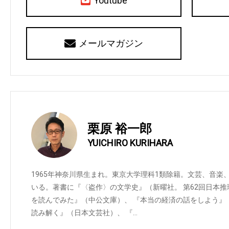
Youtube
メールマガジン
栗原 裕一郎
YUICHIRO KURIHARA
1965年神奈川県生まれ。東京大学理科1類除籍。文芸、音
いる。著書に『〈盗作〉の文学史』（新曜社。 第62回日本
を読んでみた』（中公文庫）、 『本当の経済の話をしよう』
読み解く』（日本文芸社）、 『…