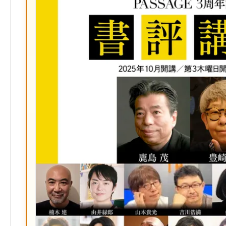
マ
ー
ク