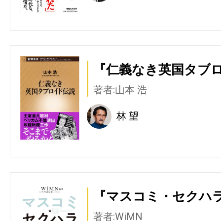
『仁義なき英国タブロ
著者:山本 浩
林 望
『マスコミ・セクハラ
著者:WiMN