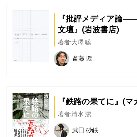
『批評メディア論―
文壇』(岩波書店)
著者:大澤 聡
斎藤 環
『鉄路の果てに』(マ
著者:清水 潔
武田 砂鉄