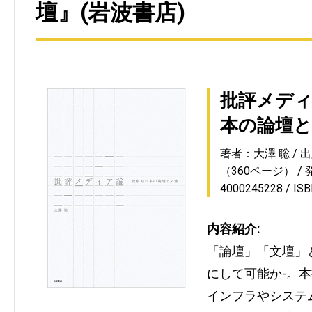
壇』(岩波書店)
批評メディ
本の論壇と
著者：大澤 聡
出
（360ページ）
4000245228
IS
内容紹介:
「論壇」「文壇」
にして可能か-。
インフラやシステ