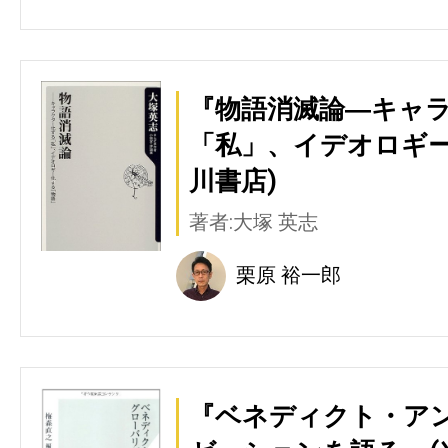
『物語消滅論―キャ
「私」、イデオロギー
川書店)
著者:大塚 英志
栗原 裕一郎
『ベネディクト・アン