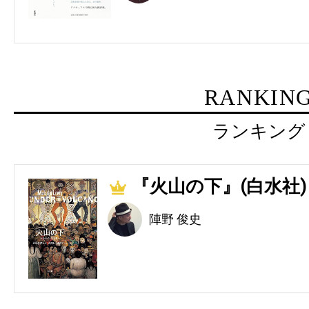
RANKIN
ランキング
『火山の下』(白水社)
1
陣野 俊史