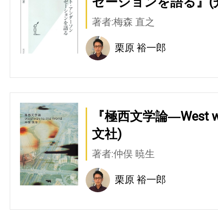
ゼーションを語る』(
著者:梅森 直之
栗原 裕一郎
『極西文学論―West way 
文社)
著者:仲俣 暁生
栗原 裕一郎