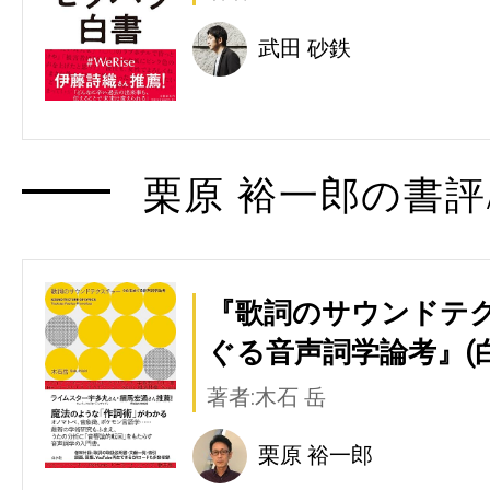
武田 砂鉄
栗原 裕一郎の書評
『歌詞のサウンドテ
ぐる音声詞学論考』(
著者:木石 岳
栗原 裕一郎