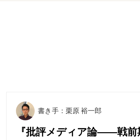
書き手：栗原 裕一郎
『批評メディア論――戦前