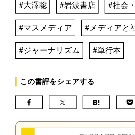
大澤聡
岩波書店
社会
マスメディア
メディアと
ジャーナリズム
単行本
この書評をシェアする
Facebook
X（旧
は
Poc
Twitter）
て
な
ブ
ッ
ク