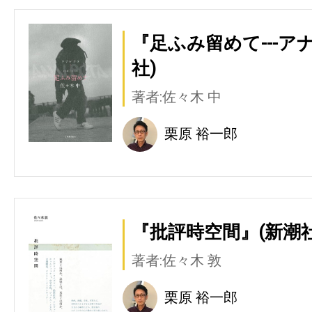
『足ふみ留めて---ア
社)
著者:佐々木 中
栗原 裕一郎
『批評時空間』(新潮社
著者:佐々木 敦
栗原 裕一郎