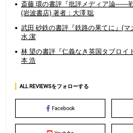
斎藤 環の書評『批評メディア論――
(岩波書店) 著者：大澤 聡
武田 砂鉄の書評『鉄路の果てに』(マ
水 潔
林 望の書評『仁義なき英国タブロイド
本 浩
ALL REVIEWSをフォローする
Facebook