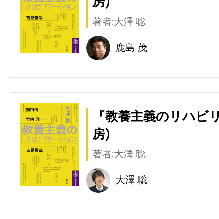
房)
著者:大澤 聡
鹿島 茂
『教養主義のリハビリ
房)
著者:大澤 聡
大澤 聡