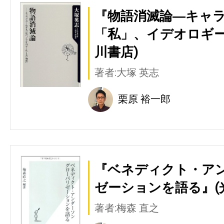
『物語消滅論―キャ
「私」、イデオロギー
川書店)
著者:大塚 英志
栗原 裕一郎
『ベネディクト・アン
ゼーションを語る』(
著者:梅森 直之