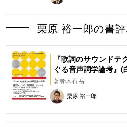
栗原 裕一郎の書評
『歌詞のサウンドテ
ぐる音声詞学論考』(
著者:木石 岳
栗原 裕一郎