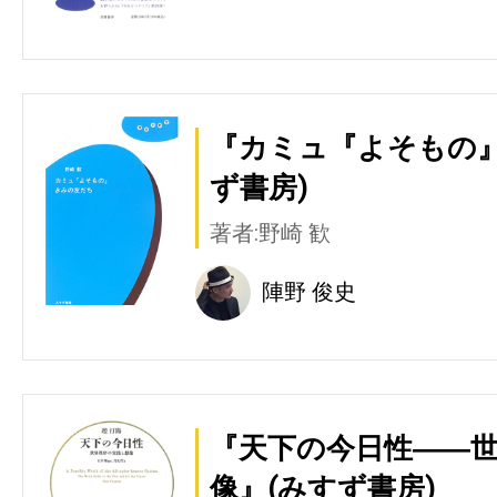
『カミュ『よそもの』
ず書房)
著者:野崎 歓
陣野 俊史
『天下の今日性――
像』(みすず書房)