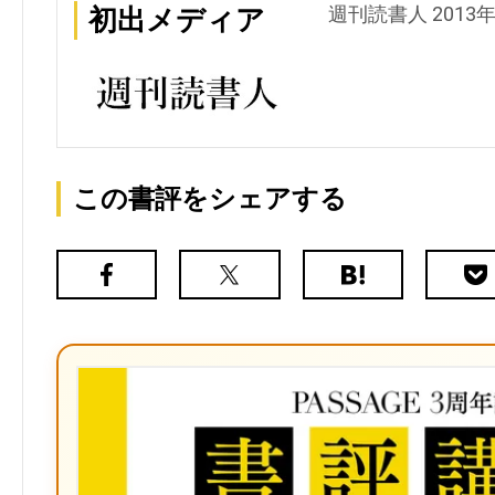
週刊読書人 2013
初出メディア
この書評をシェアする
Facebook
X（旧
は
Poc
Twitter）
て
な
ブ
ッ
ク
マ
ー
ク