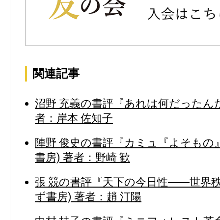
関連記事
沼野 充義の書評『あれは何だったんだ
者：岸本 佐知子
陣野 俊史の書評『カミュ『よそもの
書房) 著者：野崎 歓
張 競の書評『天下の今日性――世界
ず書房) 著者：趙 汀陽