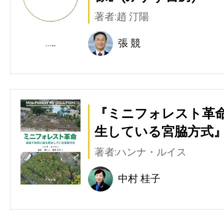
著者:趙 汀陽
張 競
『ミニフォレスト革命
生している宮脇方式』
著者:ハンナ・ルイス
中村 桂子