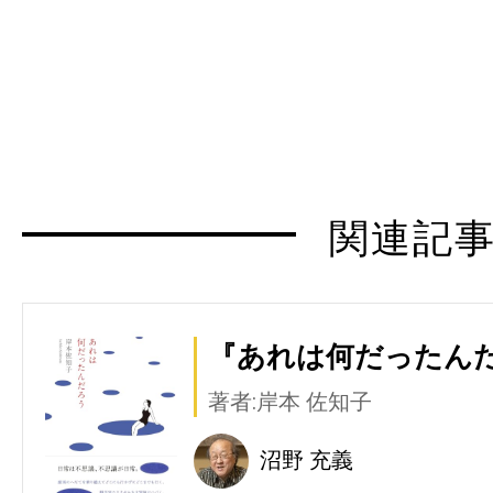
関連記
『あれは何だったんだ
著者:岸本 佐知子
沼野 充義