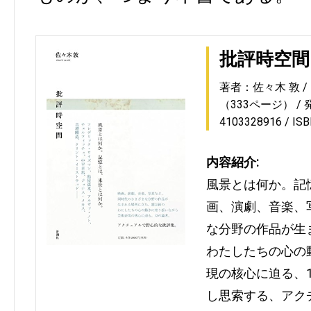
批評時空間
著者：佐々木 敦
（333ページ）
4103328916
IS
内容紹介:
風景とは何か。記
画、演劇、音楽、
な分野の作品が生
わたしたちの心の
現の核心に迫る、
し思索する、アク