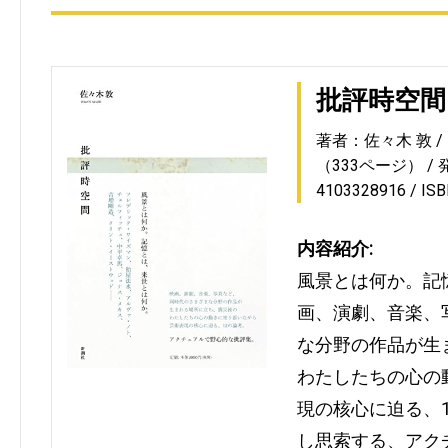
批評時空間
著者：佐々木 敦
（333ページ）
4103328916
IS
内容紹介:
風景とは何か。記
画、演劇、音楽、
な分野の作品が生
わたしたちの心の
現の核心に迫る、
し思索する、アク