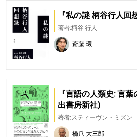
『私の謎 柄谷行人回想
著者:柄谷 行人
斎藤 環
『言語の人類史: 言
出書房新社)
著者:スティーヴン・ミズン
橋爪 大三郎