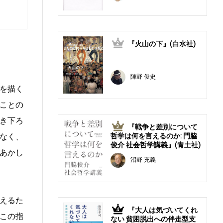
『火山の下』(白水社)
2
陣野 俊史
を描く
ことの
き下ろ
『戦争と差別について
3
なく、
哲学は何を言えるのか: 門脇
俊介 社会哲学講義』(青土社)
あかし
沼野 充義
えるた
『大人は気づいてくれ
4
この指
ない 貧困脱出への伴走型支