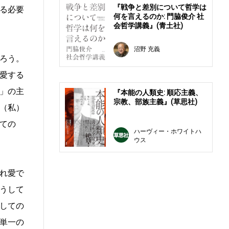
『戦争と差別について哲学は
る必要
何を言えるのか: 門脇俊介 社
会哲学講義』(青土社)
沼野 充義
ろう。
愛する
」の主
『本能の人類史: 順応主義、
宗教、部族主義』(草思社)
（私）
ての
ハーヴィー・ホワイトハ
ウス
れ愛で
うして
しての
単一の