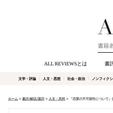
好きな書評
ALL REVIEWSとは
書
文学・評論
人文・思想
社会・政治
ノンフィクシ
ホーム
書評/解説/選評
人文・思想
『恋愛の不可能性について』(