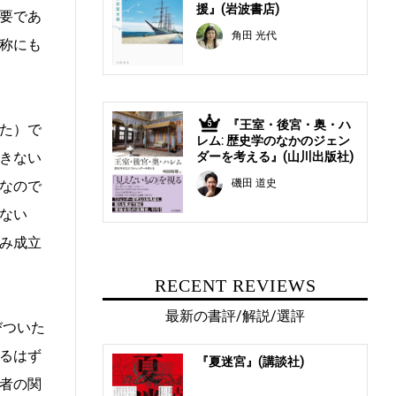
援』(岩波書店)
要であ
角田 光代
称にも
『王室・後宮・奥・ハ
5
た）で
レム: 歴史学のなかのジェン
きない
ダーを考える』(山川出版社)
磯田 道史
なので
ない
み成立
RECENT REVIEWS
最新の書評/解説/選評
びついた
るはず
『夏迷宮』(講談社)
者の関