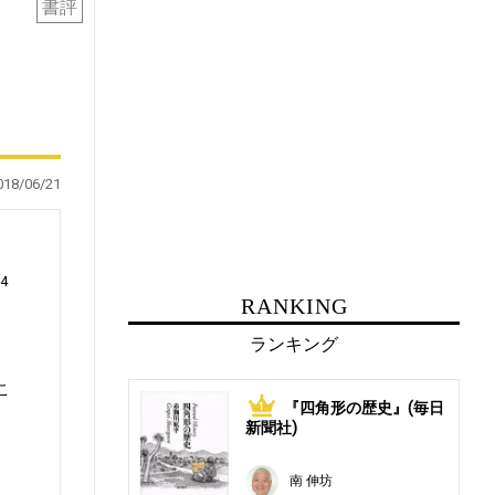
書評
018/06/21
4
RANKING
ランキング
こ
『四角形の歴史』(毎日
1
と
新聞社)
南 伸坊