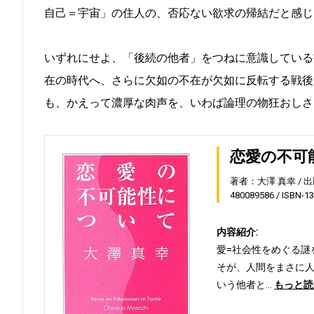
自己＝宇宙」の住人の、否応ない欲求の帰結だと感じ
いずれにせよ、「後続の他者」をつねに意識している
在の時代へ、さらに欠如の不在が欠如に反転する戦後
も、かえって濃厚な肉声を、いわば論理の物狂おしさ
恋愛の不可
著者：大澤 真幸
出
480089586
ISBN-1
内容紹介:
愛=社会性をめぐる謎
そが、人間をまさに
いう他者と…
もっと読