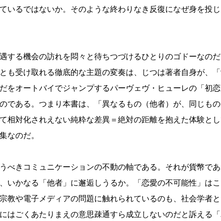
ているではないか。そのような終わりなき反復になぜ身を投じ
遇する機会の訪れを悶々と待ちつづけるひとりのゴドーなのだ
とも受け取れる徹底的な主題の変奏は、じつは著者自身が、「
だをオートバイでジャンプするパーヴェヴ・ヒューレの「初恋
のである。つまり本書は、「異なるもの（他者）が、同じもの
て相対化されえない純粋な差異＝絶対の距離を抱えた体験とし
集なのだ。
うべきコミュニケーションの不動の軸である。それが貨幣であ
、いかなる「他者」に邂逅しうるか。「恋愛の不可能性」はこ
宗教や電子メディアの問題に触れられているのも、社会学者と
にはごくあたりまえの意思疎通すら成立しないのだと訴える「