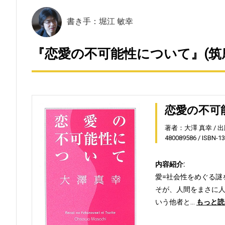
書き手：堀江 敏幸
『恋愛の不可能性について』(筑
恋愛の不可
著者：大澤 真幸
出
480089586
ISBN-1
内容紹介:
愛=社会性をめぐる謎
そが、人間をまさに
いう他者と…
もっと読