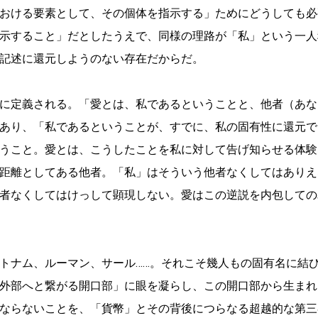
おける要素として、その個体を指示する」ためにどうしても必
示すること」だとしたうえで、同様の理路が「私」という一人
記述に還元しようのない存在だからだ。
に定義される。「愛とは、私であるということと、他者（あな
あり、「私であるということが、すでに、私の固有性に還元で
うこと。愛とは、こうしたことを私に対して告げ知らせる体験
距離としてある他者。「私」はそういう他者なくしてはありえ
者なくしてはけっして顕現しない。愛はこの逆説を内包しての
トナム、ルーマン、サール……。それこそ幾人もの固有名に結
外部へと繋がる開口部」に眼を凝らし、この開口部から生まれ
ならないことを、「貨幣」とその背後につらなる超越的な第三