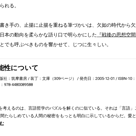
られる。
書き手の、止揚に止揚を重ねる筆づかいは、欠如の時代から欠
日本の動向を柔らかな語り口で明らかにした
『戦後の思想空間
とでも呼ぶべきものを響かせて、じつに生々しい。
能性について
版社：筑摩書房
装丁：文庫（309ページ）
発売日：2005-12-01
ISBN-10：
3：978-4480089588
を考えるのは、言語哲学のパズルを解くのに似ている。それは「言語」
人間たらしめている人間の秘密をもっとも明白に示しているからだ。愛
む