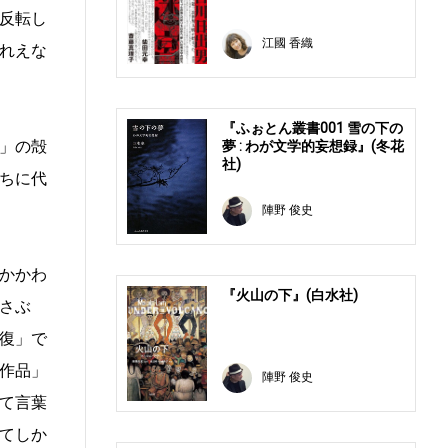
反転し
江國 香織
れえな
『ふぉとん叢書001 雪の下の
」の殻
夢 : わが文学的妄想録』(冬花
社)
ちに代
陣野 俊史
かかわ
『火山の下』(白水社)
さぶ
復」で
作品」
陣野 俊史
て言葉
てしか