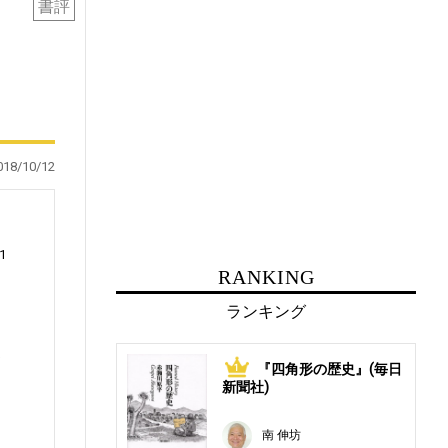
書評
018/10/12
1
RANKING
ランキング
運
『四角形の歴史』(毎日
1
新聞社)
南 伸坊