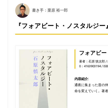
書き手：栗原 裕一郎
『フォアビート・ノスタルジー』
フォアビー
著者：石原 慎太郎
0：4163903194
IS
内容紹介:
通夜に集まった昔の
命を変えていく。著