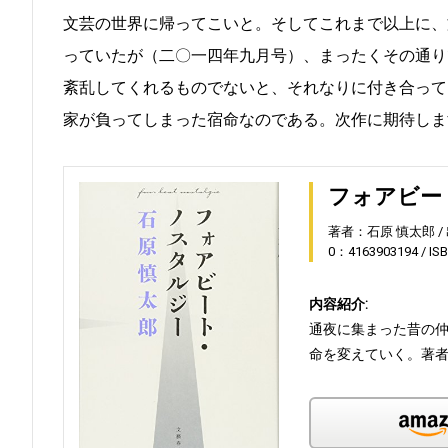
文芸の世界に帰ってこいと。そしてこれまで以上に、
っていたが（二〇一四年九月号）、まったくその通り
紊乱してくれるものでないと、それなりに付き合って
家が負ってしまった宿命なのである。次作に期待しま
フォアビー
著者：石原 慎太郎
0：4163903194
IS
内容紹介:
通夜に集まった昔の
命を変えていく。著