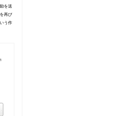
励を送
を再び
いう作
1
運
楽天ブックス