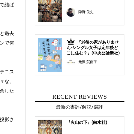
で結ば
陣野 俊史
と過去
『老後の家がありませ
ンで何
5
ん-シングル女子は定年後ど
こに住む？』(中央公論新社)
元沢 賀南子
テニス
々な、
余した
RECENT REVIEWS
最新の書評/解説/選評
投影さ
『火山の下』(白水社)