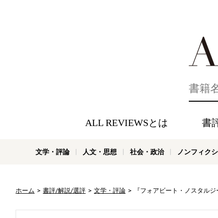
好きな書評
ALL REVIEWSとは
書
文学・評論
人文・思想
社会・政治
ノンフィクシ
ホーム
書評/解説/選評
文学・評論
『フォアビート・ノスタルジー