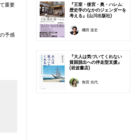
『王室・後宮・奥・ハレム:
て重要
歴史学のなかのジェンダーを
考える』(山川出版社)
磯田 道史
の予感
『大人は気づいてくれない
貧困脱出への伴走型支援』
(岩波書店)
角田 光代