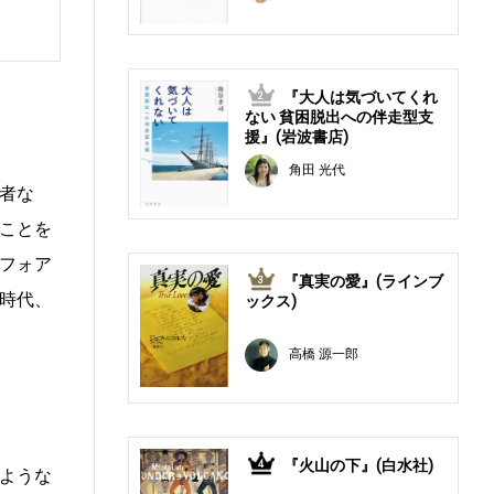
『大人は気づいてくれ
2
ない 貧困脱出への伴走型支
援』(岩波書店)
角田 光代
者な
ことを
フォア
『真実の愛』(ラインブ
3
時代、
ックス)
高橋 源一郎
『火山の下』(白水社)
4
ような