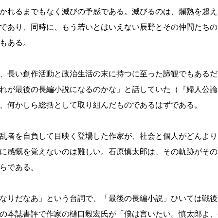
かれるまでもなく滅びの予感である。滅びるのは、爛熟を超え
であり、同時に、もう若いとはいえない辰野とその仲間たちの
もある。
、長い創作活動と政治生活の末に持つに至った諦観でもあるだ
れが最後の長編小説になるのかな」と話していた（『婦人公論
、何かしら総括として取り組んだものであるはずである。
乱者を自負して目映く登場した作家が、社会と個人がどんより
に感慨を覚えないのは難しい。石原慎太郎は、その軌跡がその
らである。
なりだなあ」という台詞で、「最後の長編小説」ひいては戦後
の本誌書評で作家の樋口毅宏氏が「僕は言いたい。慎太郎よ、