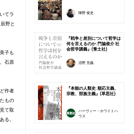
陣野 俊史
いてラ
は辰野と
『戦争と差別について哲学は
何を言えるのか: 門脇俊介 社
会哲学講義』(青土社)
美子も
、石原
沼野 充義
『本能の人類史: 順応主義、
ど作者
宗教、部族主義』(草思社)
たもの
見て取
ハーヴィー・ホワイトハ
ウス
ある。