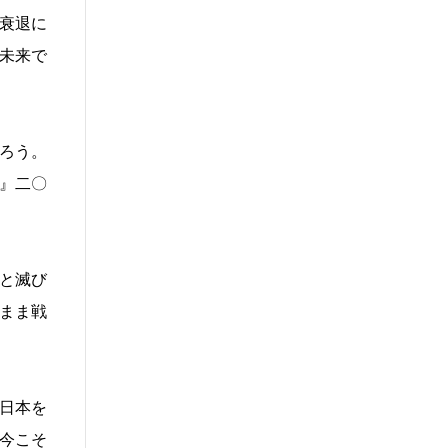
衰退に
未来で
ろう。
』二〇
と滅び
まま戦
日本を
今こそ