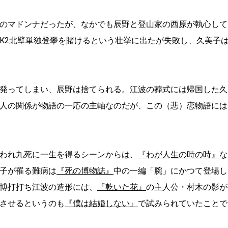
のマドンナだったが、なかでも辰野と登山家の西原が執心して
K2北壁単独登攀を賭けるという壮挙に出たが失敗し、久美子
発ってしまい、辰野は捨てられる。江波の葬式には帰国した久
人の関係が物語の一応の主軸なのだが、この（悲）恋物語には
われ九死に一生を得るシーンからは、
『わが人生の時の時』
な
子が罹る難病は
『死の博物誌』
中の一編「腕」にかつて登場し
博打打ち江波の造形には、
『乾いた花』
の主人公・村木の影が
させるというのも
『僕は結婚しない』
で試みられていたことで