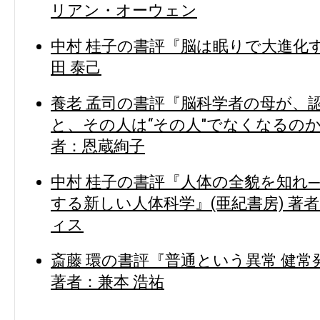
リアン・オーウェン
中村 桂子の書評『脳は眠りで大進化す
田 泰己
養老 孟司の書評『脳科学者の母が、認
と、その人は“その人"でなくなるのか?
者：恩蔵絢子
中村 桂子の書評『人体の全貌を知れ
する新しい人体科学』(亜紀書房) 著
ィス
斎藤 環の書評『普通という異常 健常
著者：兼本 浩祐