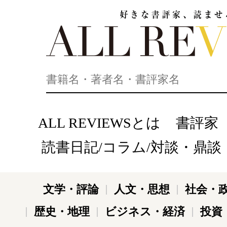
好きな書評家、読ませる書評。ALL REVIEWS
ALL REVIEWSとは
書評家
読書日記/コラム/対談・鼎談
文学・評論
人文・思想
社会・
歴史・地理
ビジネス・経済
投資