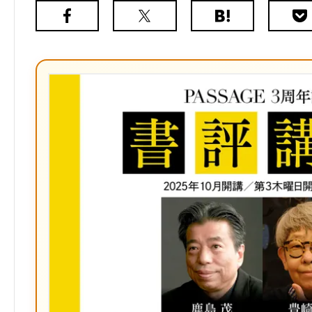
Facebook
X（旧
は
Poc
Twitter）
て
な
ブ
ッ
ク
マ
ー
ク