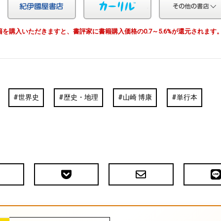
Yahoo!ショッピング
紀伊国屋
カーリル
由で書籍を購入いただきますと、書評家に書籍購入価格の0.7～5.6%が還元されます
世界史
歴史・地理
山崎 博康
単行本
Pocket
メ
LIN
で
ー
送
ル
る