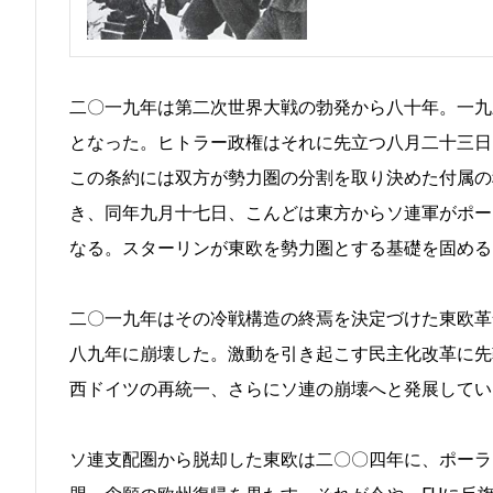
二〇一九年は第二次世界大戦の勃発から八十年。一九
となった。ヒトラー政権はそれに先立つ八月二十三日
この条約には双方が勢力圏の分割を取り決めた付属の
き、同年九月十七日、こんどは東方からソ連軍がポー
なる。スターリンが東欧を勢力圏とする基礎を固める
二〇一九年はその冷戦構造の終焉を決定づけた東欧革
八九年に崩壊した。激動を引き起こす民主化改革に先
西ドイツの再統一、さらにソ連の崩壊へと発展してい
ソ連支配圏から脱却した東欧は二〇〇四年に、ポーラ