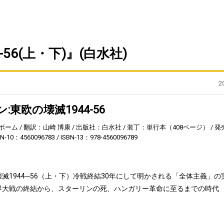
56(上・下)』(白水社)
2
:東欧の壊滅1944-56
ボーム
翻訳：山崎 博康
出版社：白水社
装丁：単行本（408ページ）
発
BN-10：4560096783
ISBN-13：978-4560096789
壊滅1944─56（上・下）冷戦終結30年にして明かされる「全体主義」の
界大戦の終結から、スターリンの死、ハンガリー革命に至るまでの時代