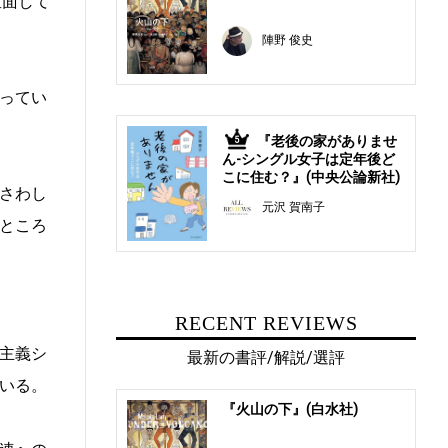
直面して
陣野 俊史
ってい
『老後の家がありませ
5
ん-シングル女子は定年後ど
こに住む？』(中央公論新社)
さわし
元沢 賀南子
ところ
RECENT REVIEWS
主義シ
最新の書評/解説/選評
いる。
『火山の下』(白水社)