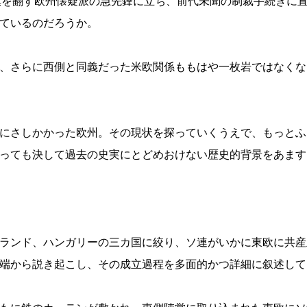
旗を翻す欧州懐疑派の急先鋒に立ち、前代未聞の制裁手続きに
ているのだろうか。
、さらに西側と同義だった米欧関係ももはや一枚岩ではなくな
にさしかかった欧州。その現状を探っていくうえで、もっとふ
っても決して過去の史実にとどめおけない歴史的背景をあます
ランド、ハンガリーの三カ国に絞り、ソ連がいかに東欧に共産
端から説き起こし、その成立過程を多面的かつ詳細に叙述して