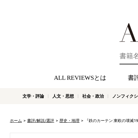
好きな書評
ALL REVIEWSとは
書
文学・評論
人文・思想
社会・政治
ノンフィクシ
ホーム
書評/解説/選評
歴史・地理
『鉄のカーテン:東欧の壊滅1944