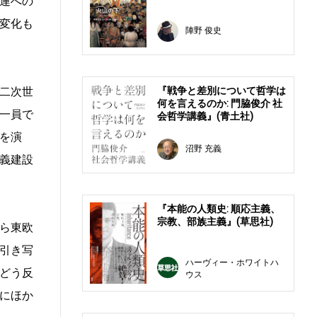
連への
変化も
陣野 俊史
二次世
『戦争と差別について哲学は
何を言えるのか: 門脇俊介 社
一員で
会哲学講義』(青土社)
を演
沼野 充義
義建設
『本能の人類史: 順応主義、
宗教、部族主義』(草思社)
ら東欧
引き写
ハーヴィー・ホワイトハ
どう反
ウス
にほか