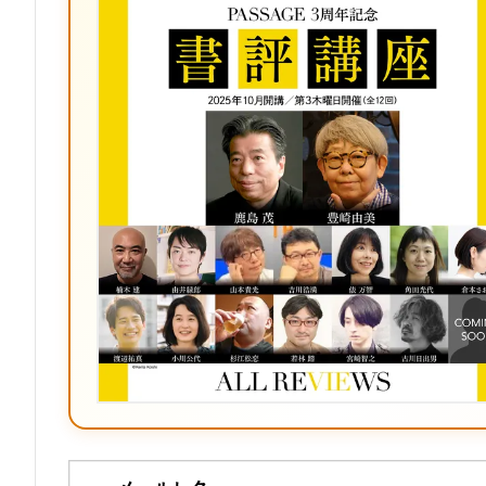
ク
マ
ー
ク