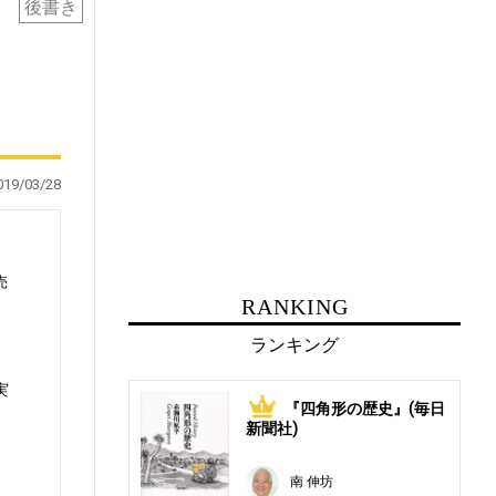
後書き
019/03/28
売
RANKING
ランキング
実
『四角形の歴史』(毎日
1
新聞社)
南 伸坊