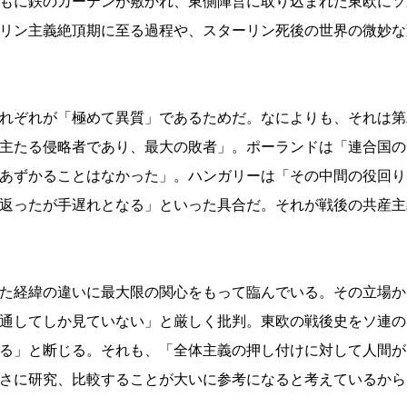
もに鉄のカーテンが敷かれ、東側陣営に取り込まれた東欧にソ
リン主義絶頂期に至る過程や、スターリン死後の世界の微妙な
れぞれが「極めて異質」であるためだ。なによりも、それは第
主たる侵略者であり、最大の敗者」。ポーランドは「連合国の
あずかることはなかった」。ハンガリーは「その中間の役回り
返ったが手遅れとなる」といった具合だ。それが戦後の共産主
た経緯の違いに最大限の関心をもって臨んでいる。その立場か
通してしか見ていない」と厳しく批判。東欧の戦後史をソ連の
る」と断じる。それも、「全体主義の押し付けに対して人間が
さに研究、比較することが大いに参考になると考えているから