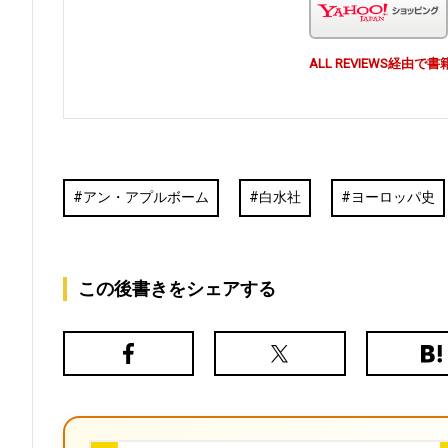
ALL REVIEWS経
アン・アプルボーム
白水社
ヨーロッパ史
この後書きをシェアする
Facebook
X（旧
は
Twitter）
て
な
ブ
ッ