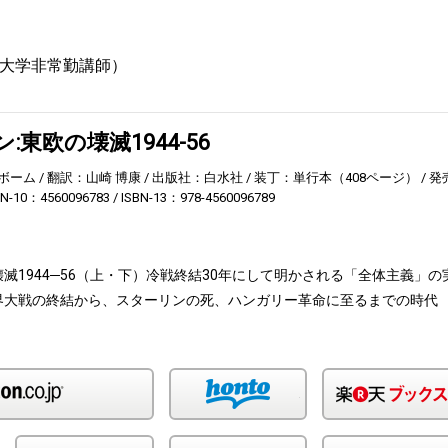
大学非常勤講師）
:東欧の壊滅1944-56
ボーム
翻訳：山崎 博康
出版社：白水社
装丁：単行本（408ページ）
発
BN-10：4560096783
ISBN-13：978-4560096789
壊滅1944─56（上・下）冷戦終結30年にして明かされる「全体主義」の
界大戦の終結から、スターリンの死、ハンガリー革命に至るまでの時代
Amazon
honto