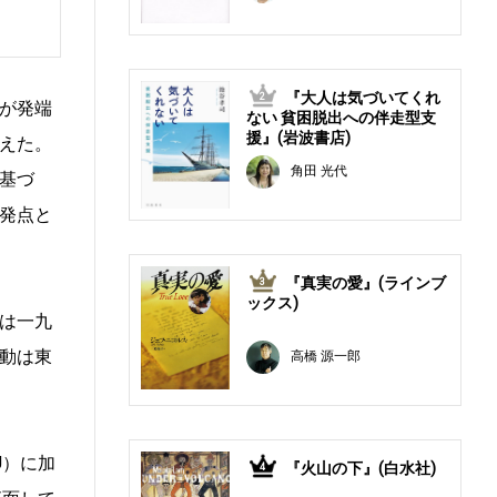
『大人は気づいてくれ
2
が発端
ない 貧困脱出への伴走型支
援』(岩波書店)
えた。
角田 光代
基づ
発点と
『真実の愛』(ラインブ
3
ックス)
は一九
動は東
高橋 源一郎
U）に加
『火山の下』(白水社)
4