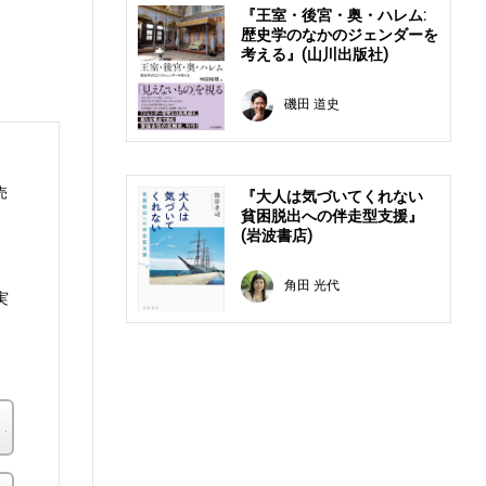
『王室・後宮・奥・ハレム:
歴史学のなかのジェンダーを
考える』(山川出版社)
磯田 道史
売
『大人は気づいてくれない
貧困脱出への伴走型支援』
(岩波書店)
角田 光代
実
楽天ブックス