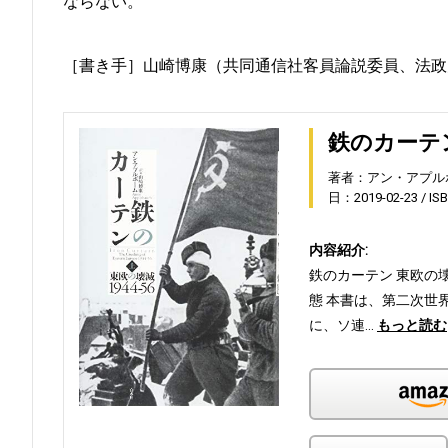
ならない。
［書き手］山崎博康（共同通信社客員論説委員、法政
鉄のカーテン
著者：アン・アプル
日：2019-02-23
IS
内容紹介:
鉄のカーテン 東欧の
態 本書は、第二次世
に、ソ連…
もっと読む