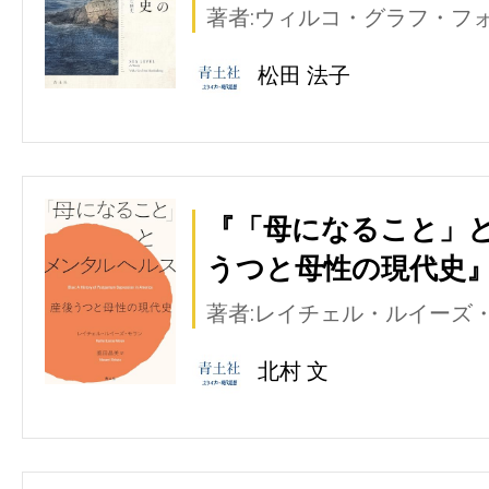
著者:ウィルコ・グラフ・フ
松田 法子
『「母になること」と
うつと母性の現代史』
著者:レイチェル・ルイーズ
北村 文