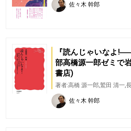
佐々木 幹郎
『読んじゃいなよ!―
部高橋源一郎ゼミで岩
書店)
著者:高橋 源一郎,鷲田 清一
佐々木 幹郎