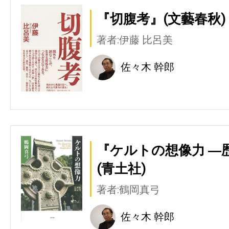
『切腹考』(文藝春秋)
著者:伊藤 比呂美
佐々木 幹郎
『ケルトの想像力 ―
(青土社)
著者:鶴岡真弓
佐々木 幹郎