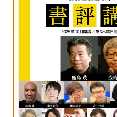
マ
ー
ク