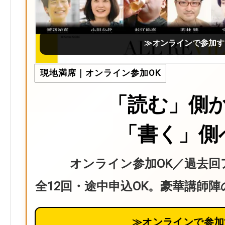
≫オンラインで参加す
現地満席｜オンライン参加OK
「読む」側
「書く」側
オンライン参加OK／過去回
全12回・途中申込OK。豪華講師
≫オンラインで参加