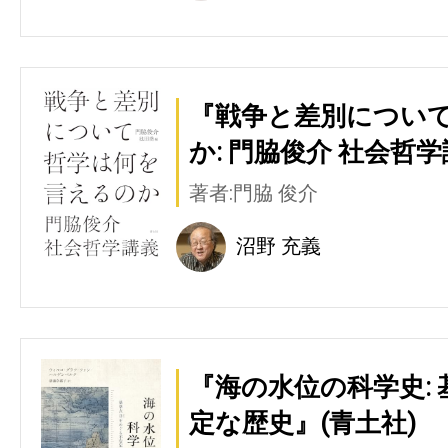
『戦争と差別につい
か: 門脇俊介 社会哲学
著者:門脇 俊介
沼野 充義
『海の水位の科学史:
定な歴史』(青土社)