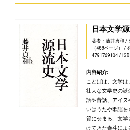
日本文学源
著者：藤井貞和
（488ページ）
4791769104
IS
内容紹介:
ことばは、文学は
壮大な文学史の誕
話や昔話、アイヌ
いはうたや歌謡を
質にせまる。文学
けてきた泰斗によ