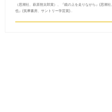
（思潮社、萩原朔太郎賞）、『鏡の上を走りながら』(思潮社
也』(筑摩書房、サントリー学芸賞)…