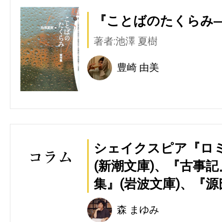
『ことばのたくらみ―
著者:池澤 夏樹
豊崎 由美
シェイクスピア『ロ
(新潮文庫)、『古事記
集』(岩波文庫)、『源
森 まゆみ