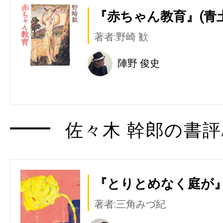
『赤ちゃん教育』(青
著者:野崎 歓
陣野 俊史
佐々木 幹郎の書評
『とりとめなく庭が』
著者:三角みづ紀