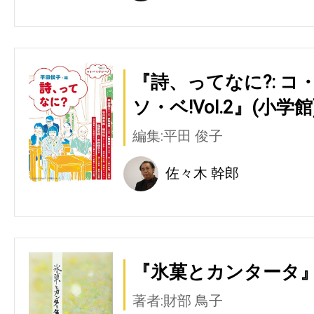
『詩、ってなに?: 
ソ・ベ!Vol.2』(小学館
編集:平田 俊子
佐々木 幹郎
『氷菓とカンタータ』
著者:財部 鳥子