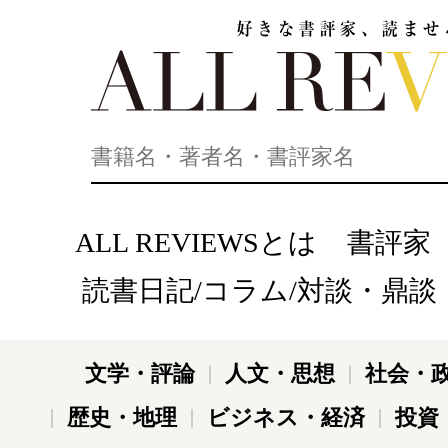
好きな書評家、読ませる書評。ALL REVIEWS
ALL REVIEWSとは
書評家
読書日記/コラム/対談・鼎談
文学・評論
人文・思想
社会・
歴史・地理
ビジネス・経済
投資