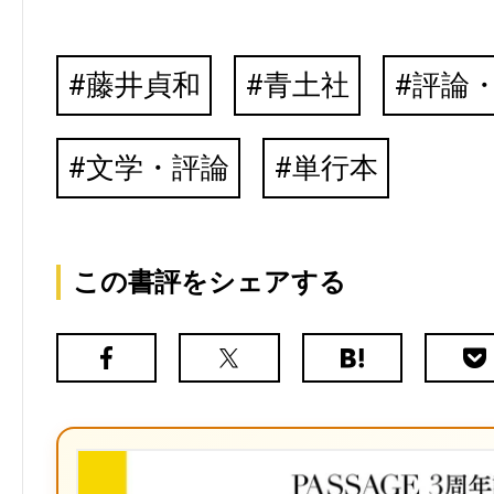
藤井貞和
青土社
評論
文学・評論
単行本
この書評をシェアする
Facebook
X（旧
は
Poc
Twitter）
て
な
ブ
ッ
ク