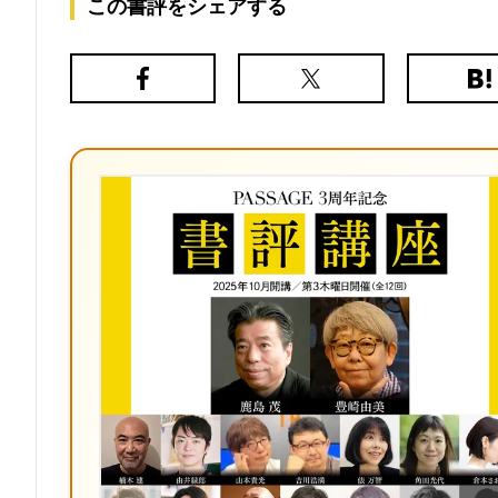
この書評をシェアする
Facebook
X（旧
は
Twitter）
て
な
ブ
ッ
ク
マ
ー
ク