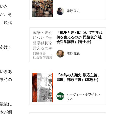
いき
陣野 俊史
だ。そ
、現代
『戦争と差別について哲学は
何を言えるのか: 門脇俊介 社
会哲学講義』(青土社)
あけす
沼野 充義
いきあ
『本能の人類史: 順応主義、
景詩の
宗教、部族主義』(草思社)
ハーヴィー・ホワイトハ
ウス
最後に
木が倒