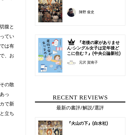
陣野 俊史
切腹と
ってい
『老後の家がありませ
5
では有
ん-シングル女子は定年後ど
こに住む？』(中央公論新社)
で、お
元沢 賀南子
その散
あっ
RECENT REVIEWS
カで新
最新の書評/解説/選評
と立ち
『火山の下』(白水社)