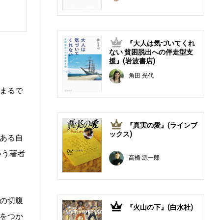
『大人は気づいてくれ
2
ない 貧困脱出への伴走型支
援』(岩波書店)
角田 光代
まるで
『真実の愛』(ラインブ
3
ックス)
ある自
いう著者
高橋 源一郎
の切腹
『火山の下』(白水社)
4
をつか