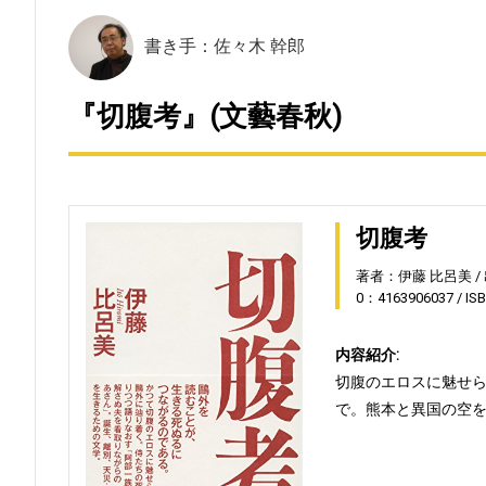
書き手：佐々木 幹郎
『切腹考』(文藝春秋)
切腹考
著者：伊藤 比呂美
0：4163906037
IS
内容紹介:
切腹のエロスに魅せ
で。熊本と異国の空