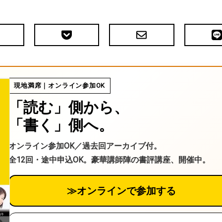
Pocket
メ
LIN
で
ー
送
ル
る
現地満席｜オンライン参加OK
「読む」側から、
「書く」側へ。
オンライン参加OK／過去回アーカイブ付。
全12回・途中申込OK。豪華講師陣の書評講座、開催中。
≫オンラインで参加する