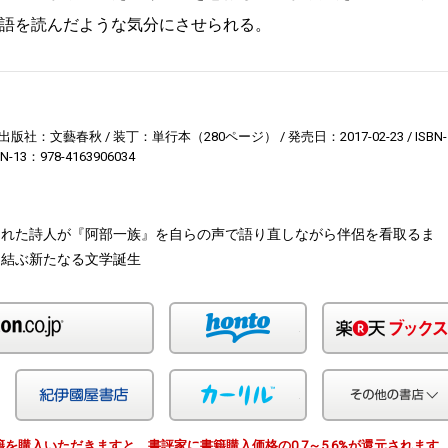
語を読んだような気分にさせられる。
出版社：文藝春秋
装丁：単行本（280ページ）
発売日：2017-02-23
ISBN-
BN-13：978-4163906034
られた詩人が『阿部一族』を自らの声で語り直しながら伴侶を看取るま
を結ぶ新たなる文学誕生
Amazon
honto
Yahoo!ショッピング
紀伊国屋
カーリル
由で書籍を購入いただきますと、書評家に書籍購入価格の0.7～5.6%が還元されます