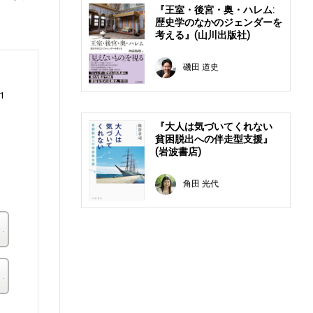
『王室・後宮・奥・ハレム:
歴史学のなかのジェンダーを
考える』(山川出版社)
磯田 道史
1
『大人は気づいてくれない
貧困脱出への伴走型支援』
(岩波書店)
角田 光代
楽天ブックス
その他の書店
。