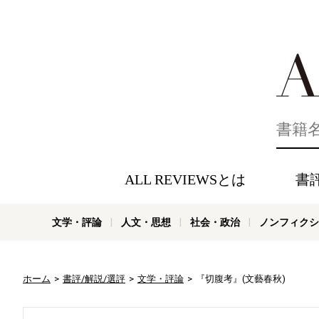
好きな書評
ALL REVIEWSとは
書
文学・評論
人文・思想
社会・政治
ノンフィクシ
ホーム
書評/解説/選評
文学・評論
『切腹考』(文藝春秋)