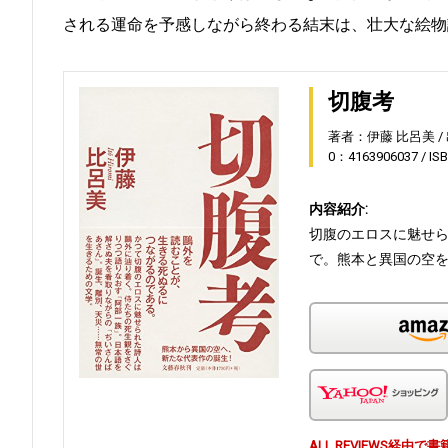
される運命を予感しながら終わる結末は、壮大な絵物
切腹考
著者：伊藤 比呂美
0：4163906037
IS
内容紹介:
切腹のエロスに魅せ
で。熊本と異国の空
ALL REVIEWS経