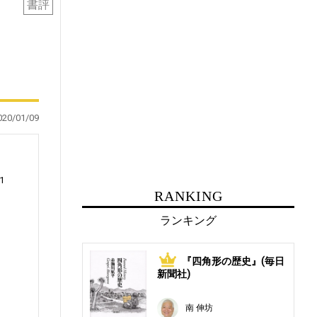
書評
020/01/09
1
RANKING
ランキング
『四角形の歴史』(毎日
1
新聞社)
南 伸坊