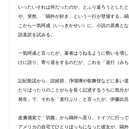
いったいそれは何だったのか、とふり返ろうとしたと
や、突然、「鷗外が好き」という一行が登場する。鷗
こから一気呵成（いっきかせい）に、小説の原典とな
語直訳を試みる。
一気呵成と言ったが、著者はうねるように勢いを増し
けに語り、寄り道をするのだが、これを「道行（みち
記紀歌謡から、説経節、浄瑠璃や歌舞伎などに多い道
たりばったりのことがらを長く記述するうちに気分が
発生」で、それを「道行ぶり」と言ったが、伊藤比呂
皮膚感覚で「切腹」から鷗外へ至り、ドイツに行って
アメリカの自宅でひとりぼっちになった彼女が、鷗外