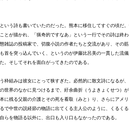
という詩も書いていたのだった。熊本に移住してすぐの頃だ。
ことが描かれ、「猟奇的ですなあ」という一行でその詩は終わ
態雑誌の投稿家で、切腹小説の作者たちと交流があり、その筋
も首を突っ込んでいく、というのが伊藤比呂美の一貫した流儀
た。そしてそれを面白がってきたのである。
う枠組みは彼女にとって狭すぎた。必然的に散文詩になるが、
の世界のなかに見つけるまで、紆余曲折（うよきょくせつ）が
本に残る父親の介護とその死を看取（みと）り、さらにアメリ
るで中世の説経節の物語に出てくる主人公のように、くるくる
自らを物語る以外に、出口も入り口もなかったのである。